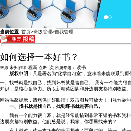
当前位置:
首页
>
班级管理
>
自我管理
<
如何选择一本好书？
未知
程新
次
读书
来源:
作者:
点击:
所属专题：
版权申明
：凡是署名为“化学自习室”，意味着未能联系到原作者
一、找书就是找自己，找到坏书就是害自己。 我有一个能力很
知识，是核心竞争力。所以新精英团队和身边朋友都特别收益。
网站温馨提示，请您保护好眼睛！双击图片可放大！
【视力保护
一、找书就是找自己，找到坏书就是害自己。
我有一个能力很自豪，就是经常能搞到非常不错的书和资料
边朋友都特别收益。他们总是说，我靠，你哪里找来的？
有人说过：读一本坏书的等于损失了两段时间，第一，读一