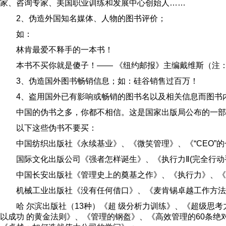
家、咨询专家、美国职业训练和发展中心创始人……
2、伪造外国知名媒体、人物的图书评价；
如：
林肯最爱不释手的一本书！
本书不买你就是傻子！—— 《纽约邮报》主编戴维斯（注：纽
3、伪造国外图书畅销信息；如：硅谷销售过百万！
4、盗用国外已有影响或畅销的图书名以及相关信息而图书
中国的伪书之多，你都不相信。这是国家出版局公布的一部
以下这些伪书不要买：
中国纺织出版社《永续基业》、《微笑管理》、《“CEO”
国际文化出版公司《强者怎样诞生》、《执行力Ⅱ(完全行动手
中国长安出版社《管理史上的奠基之作》、《执行力》、《
机械工业出版社《没有任何借口》、《麦肯锡卓越工作方法
哈 尔滨出版社（13种）《超 级分析力训练》、《超级
以成功 的黄金法则》、《管理的钢盔》、《高效管理的60条绝