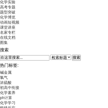
化学实验
高考专题
题型突破
化学博览
动画短视频
课堂讲座
名家专栏
在线文档
图集
搜索
搜索
热门标签:
碱金属
氯气
浓硫酸
初高中衔接
化学素养
ph计算
化学学习
银镜反应