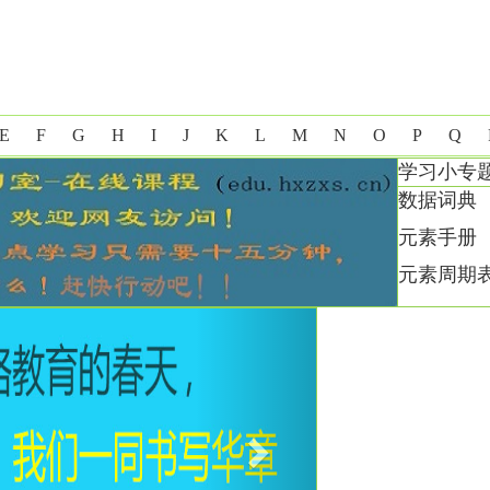
E
F
G
H
I
J
K
L
M
N
O
P
Q
学习小专
数据词典
元素手册
元素周期
Next