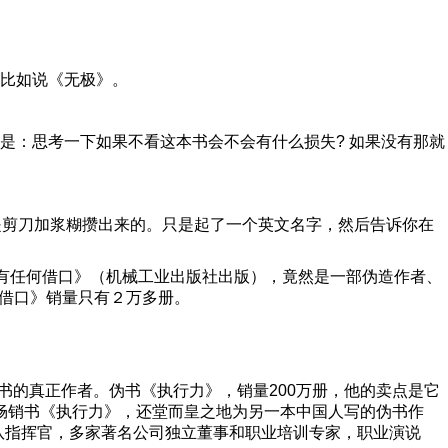
比如说《无极》。
是：思考一下如果不看这本书会不会有什么损失? 如果没有那就
主要是剪刀加浆糊攒出来的。只是起了一个英文名字，然后告诉你在
没有任何借口》（机械工业出版社出版），竟然是一部伪造作者、
何借口》销量只有２万多册。
此书的真正作者。伪书《执行力》，销量200万册，他的卖点是它
系列畅销书《执行力》，还堂而皇之地为另一本中国人写的伪书作
队指挥官，多家著名公司独立董事和职业培训专家，职业演说