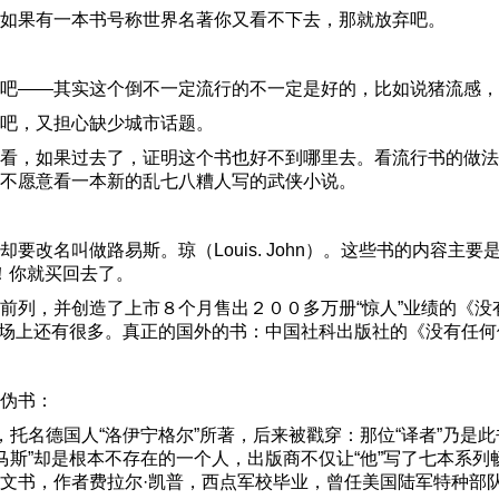
如果有一本书号称世界名著你又看不下去，那就放弃吧。
吧——其实这个倒不一定流行的不一定是好的，比如说猪流感，
吧，又担心缺少城市话题。
看，如果过去了，证明这个书也好不到哪里去。看流行书的做法
不愿意看一本新的乱七八糟人写的武侠小说。
要改名叫做路易斯。琼（Louis. John）。这些书的内容
！你就买回去了。
前列，并创造了上市８个月售出２００多万册“惊人”业绩的《
图书市场上还有很多。真正的国外的书：中国社科出版社的《没有任
伪书：
托名德国人“洛伊宁格尔”所著，后来被戳穿：那位“译者”乃是
·托马斯”却是根本不存在的一个人，出版商不仅让“他”写了七本
文书，作者费拉尔·凯普，西点军校毕业，曾任美国陆军特种部