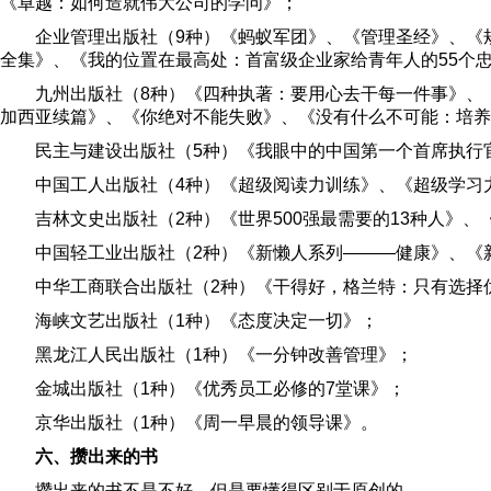
《卓越：如何造就伟大公司的学问》；
企业管理出版社（9种）《蚂蚁军团》、《管理圣经》、《
全集》、《我的位置在最高处：首富级企业家给青年人的55个
九州出版社（8种）《四种执著：要用心去干每一件事》、
加西亚续篇》、《你绝对不能失败》、《没有什么不可能：培养
民主与建设出版社（5种）《我眼中的中国第一个首席执行
中国工人出版社（4种）《超级阅读力训练》、《超级学习
吉林文史出版社（2种）《世界500强最需要的13种人》、《
中国轻工业出版社（2种）《新懒人系列———健康》、《
中华工商联合出版社（2种）《干得好，格兰特：只有选择
海峡文艺出版社（1种）《态度决定一切》；
黑龙江人民出版社（1种）《一分钟改善管理》；
金城出版社（1种）《优秀员工必修的7堂课》；
京华出版社（1种）《周一早晨的领导课》。
六、攒出来的书
攒出来的书不是不好，但是要懂得区别于原创的。