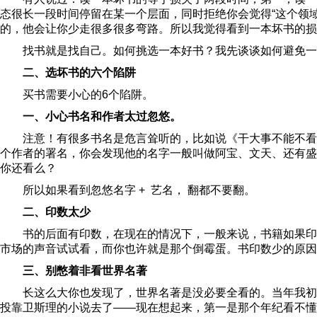
态很长一段时间停留在某一个层面，同时拒绝你会觉得“这个领
的，他会让你少走很多很多弯路。所以我觉得看到一本坏书的损
找书就是找自己。如何挑选一本好书？我先谈谈如何避免一
二、选坏书的六个陷阱
买书需要小心的6个陷阱。
一、小心书名和作者太过忽悠。
注意！有很多书名是危言耸听的，比如说《干大事不能不看
个作者的署名，你会发现他的名字一般叫做阿宝、文天、还有盛
你还看么？
所以如果看到忽悠名字 + 艺名， 翻都不要翻。
二、印数太少
书的后面有印数，在现在的情况下，一般来说，书籍如果印不
市场的声音试试看，而你也许就是那个倒霉蛋。书印数少的原因可能
三、别憋着非看世界名著
长这么大你也发现了，世界名著是没必要全看的。当年我初
投靠卫斯理的小说去了——现在想起来，第一是那个年纪看不懂