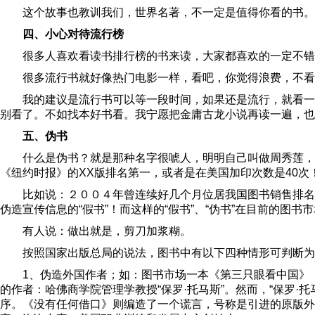
这个故事也教训我们，世界名著，不一定是值得你看的书。
四、小心对待流行榜
很多人喜欢看读书排行榜的书来读，大家都喜欢的一定不错
很多流行书就好像热门电影一样，看吧，你觉得浪费，不看
我的建议是流行书可以等一段时间，如果还是流行，就看一
别看了。不如找本好书看。我宁愿把金庸古龙小说再读一遍，也
五、伪书
什么是伪书？就是那种名字很唬人，明明自己叫做周秀莲，却
《纽约时报》的XX版排名第一，或者是在美国加印次数是40次
比如说：２００４年曾连续好几个月位居我国图书销售排名
伪造宣传信息的“假书”！而这样的“假书”、“伪书”在目前的
有人说：做出就是，剪刀加浆糊。
按照国家出版总局的说法，图书中有以下四种情形可判断为
1、伪造外国作者；如：图书市场一本《第三只眼看中国》，
的作者：哈佛商学院管理学教授“保罗·托马斯”。然而，“保罗
序。《没有任何借口》则编造了一个谎言，号称是引进的原版外