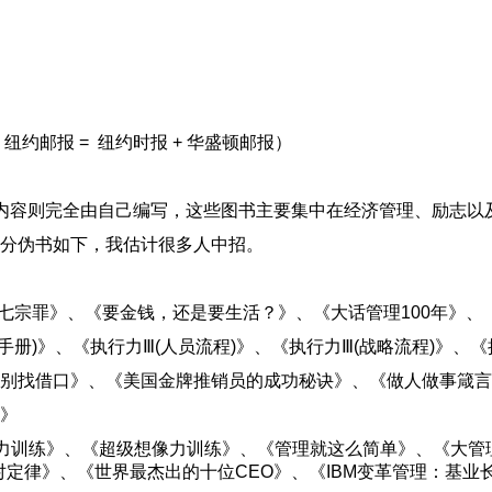
约邮报 = 纽约时报 + 华盛顿邮报）
内容则完全由自己编写，这些图书主要集中在经济管理、励志以
分伪书如下，我估计很多人中招。
的七宗罪》、《要金钱，还是要生活？》、《大话管理100年》
册)》、《执行力Ⅲ(人员流程)》、《执行力Ⅲ(战略流程)》、《
别找借口》、《美国金牌推销员的成功秘诀》、《做人做事箴言
》
思考力训练》、《超级想像力训练》、《管理就这么简单》、《大
对定律》、《世界最杰出的十位CEO》、《IBM变革管理：基业