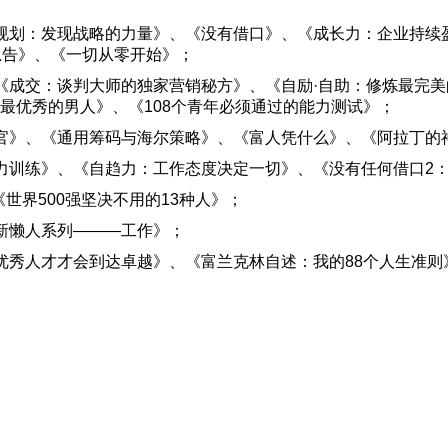
规划：发现战略的力量》、《没有借口》、《成长力：企业持续
忠告》、《一切从零开始》；
《成交：谈判大师的独家营销秘方》、《自励·自助：修炼最完美
最优秀的男人》、《108个青年必须通过的能力测试》；
官》、《通用筹码与海尔策略》、《富人凭什么》、《阿拉丁的
力训练》、《自趋力：工作态度决定一切》、《没有任何借口2
世界500强坚决不用的13种人》；
新懒人系列———工作》；
优秀人才才会到达卓越》、《富兰克林自述：我的88个人生准则