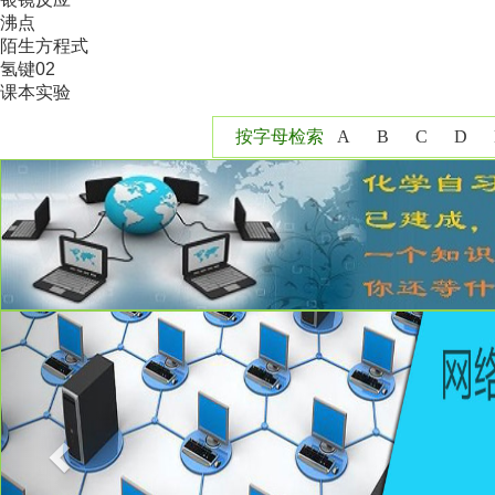
沸点
陌生方程式
氢键02
课本实验
按字母检索
A
B
C
D
Y
Z
Previous