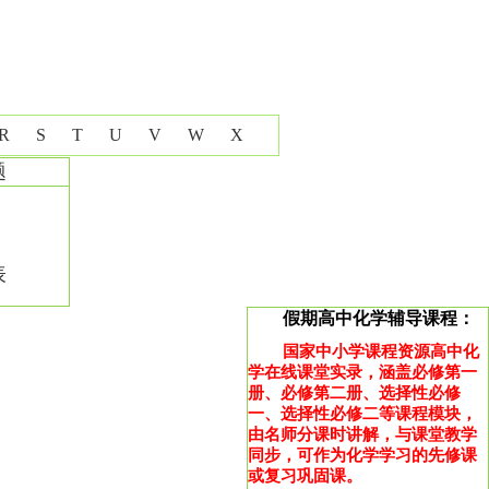
R
S
T
U
V
W
X
题
表
假期高中化学辅导课程：
国家中小学课程资源高中化
学在线课堂实录，涵盖必修第一
册、必修第二册、选择性必修
一、选择性必修二等课程模块，
由名师分课时讲解，与课堂教学
同步，可作为化学学习的先修课
或复习巩固课。