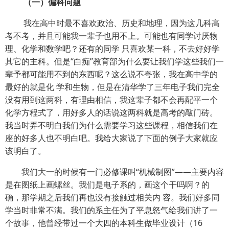
（一）偏科问题
我在高中时最不喜欢政治、历史和地理，因为这几科高
考不考，并且可能我一辈子也用不上。可能也有同学讨厌物
理、化学和数学吧？还有的同学 只喜欢某一科，不去好好学
其它的主科。但是“白痴”教育部为什么要让我们学这些我们一
辈予都可能用不到的东西呢？这么说不夸张，我在高中学的
最好的就是化 学和生物，但是在清华学了三年电子我们完全
没有用到这两科，有理由相信，我这辈子都不会再配平一个
化学方程式了，用好多人的话说这两科就是高考的敲门砖。
我当时弄不明白我们为什么需要学习这些课程，相信我们在
座的好多人也不明白吧。我给大家说了下面的例子大家就应
该明白了。
我们大一的时候有一门必修课叫“机械制图”——主要内容
是在图纸上画螺丝。我们是电子系的，画这个干吗啊？的
确，那学期之后我们再也没有接触过相关内 容。我们好多同
学当时非常不满。我们的系主任为了平息怒气给我们讲了一
个故事，他曾经带过一个大四的本科生做毕业设计（16