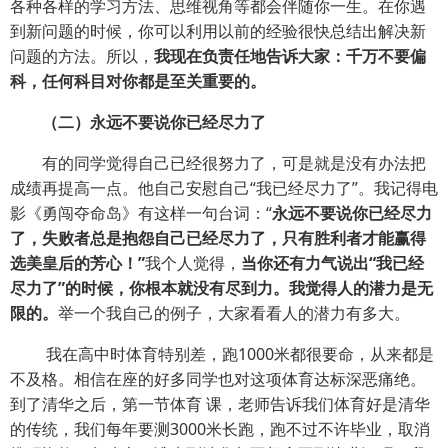
各种各样的学习方法、思维视角等都会伴随你一生。在你遇
到新问题的时候，你可以利用以前的经验很快总结出解决新
问题的方法。所以，
我现在负责任地告诉大家：千万不要偏
科，任何科目对你都是至关重要的。
（二）永远不要说你已经尽力了
有的同学觉得自己已经很努力了，可是就是没有办法把
成绩再提高一点。他自己安慰自己“我已经尽力了”。我记得电
影《勇闯夺命岛》有这样一句台词：“
永远不要说你已经尽力
了，失败者总是抱怨自己已经尽力了，只有胜利者才能赢得
选美皇后的芳心！”
我个人觉得，
当你还有力气说出“我已经
尽力了”的时候，你根本就没有尽到力。我觉得人的潜力是无
限的。
举一个我自己的例子，大家看看人的潜力有多大。
我在高中时体育特别差，跑1000米都很要命，从来都是
不及格。相信在座的好多同学也对这项体育达标深恶痛绝。
到了清华之后，第一节体育 课，老师告诉我们体育好是清华
的传统，我们每年要测3000米长跑，跑不过不许毕业，取消