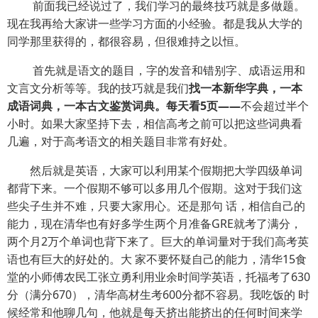
前面我已经说过了，我们学习的最终技巧就是多做题。
现在我再给大家讲一些学习方面的小经验。都是我从大学的
同学那里获得的，都很容易，但很难持之以恒。
首先就是语文的题目，字的发音和错别字、成语运用和
文言文分析等等。我的技巧就是我们
找一本新华字典，一本
成语词典，一本古文鉴赏词典。每天看5页——
不会超过半个
小时。如果大家坚持下去，相信高考之前可以把这些词典看
几遍，对于高考语文的相关题目非常有好处。
然后就是英语，大家可以利用某个假期把大学四级单词
都背下来。一个假期不够可以多用几个假期。这对于我们这
些尖子生并不难，只要大家用心。还是那句 话，相信自己的
能力，现在清华也有好多学生两个月准备GRE就考了满分，
两个月2万个单词也背下来了。巨大的单词量对于我们高考英
语也有巨大的好处的。大 家不要怀疑自己的能力，清华15食
堂的小师傅农民工张立勇利用业余时间学英语，托福考了630
分（满分670），清华高材生考600分都不容易。我吃饭的 时
候经常和他聊几句，他就是每天挤出能挤出的任何时间来学