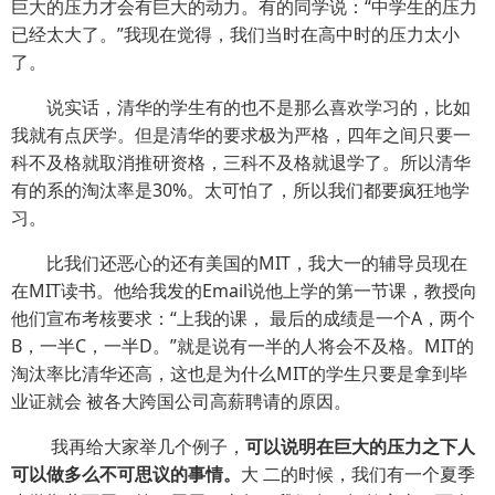
巨大的压力才会有巨大的动力。有的同学说：“中学生的压力
已经太大了。”我现在觉得，我们当时在高中时的压力太小
了。
说实话，清华的学生有的也不是那么喜欢学习的，比如
我就有点厌学。但是清华的要求极为严格，四年之间只要一
科不及格就取消推研资格，三科不及格就退学了。所以清华
有的系的淘汰率是30%。太可怕了，所以我们都要疯狂地学
习。
比我们还恶心的还有美国的MIT，我大一的辅导员现在
在MIT读书。他给我发的Email说他上学的第一节课，教授向
他们宣布考核要求：“上我的课， 最后的成绩是一个A，两个
B，一半C，一半D。”就是说有一半的人将会不及格。MIT的
淘汰率比清华还高，这也是为什么MIT的学生只要是拿到毕
业证就会 被各大跨国公司高薪聘请的原因。
我再给大家举几个例子，
可以说明在巨大的压力之下人
可以做多么不可思议的事情。
大 二的时候，我们有一个夏季