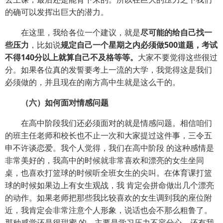
的确可以发挥出巨大的潜力。
在这里，我给各位一个建议，就是
尽可能的给自己找一
些压力
，比如说
规定自己一个星期之内必须做500道题，考试
不得140分以上就算自己不及格等等。
大家不要觉得这些很过
分。如果各位真的发誓要考上一流的大学，我觉得这是我们
必须做的，并且现在的南方高中生就是这么干的。
（六）如何面对情感问题
在高中阶段我们还必须面对的就是情感问题。相信咱们
的班主任老师和校长也不止一次和大家提过这件事，三令五
申不许谈恋爱。我个人觉得，我们在高中阶段 的这种感情是
非常美好的，我高中的时候就非常喜欢和漂亮的女生坐同
桌，也喜欢打篮球的时候听全班女生的尖叫。在体育课打篮
球的时候如果边上有女生观战，我 肯定会拼命做出几个漂亮
的动作。如果老师把那些我比较喜欢的女生调到我的座位附
近，我肯定会非常注意个人形象，说话也会不那么粗鲁了。
那种感觉还是很甜蜜 的。主要是学习压力不容分心，还有我