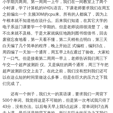
小学期共两周。第一周周一上午，我们在一间教室上了两个
小时课，学了计算机的VHDL语言。下课老师要求我们在周五
之前编出一个 主频30M的cpu来。所有的人都疯了，因为上
午根本就不知道他在说什么。后来我们知道，在其它大学的
电子系这门课要学一个学期的。但是老师说得很清楚 了，做
不出来就不及格。于是大家就疯狂地跑到图书馆借书，回去
废寝忘食地看，第一天看不懂，第二天稍有点明白，第三天
白天编了几个简单的程序，晚上开始正 式编程，编到3点，
周四编了一天加一个通宵，周五早上8点通过了验收。大家松
了一口气。但是接着第二周周一早上，老师告诉我们周三下
午交一个超声波测距 仪。又是疯狂的两个通宵，周三下午把
超声波测距仪交上去了。在此之前，我们没有想到我们还可
以在这么短的时间里做这么多事，但是在巨大的压力之下我
们完成 了。
还有一个例子，我们大一的英语课，要求我们一周背下
500个单词。我觉得这是不可能的，但是第一次考试我只得了
43分，没有办法。以后每天早上我5点起床，背单词到7点再
去上课，最后还是能背下来的。所以在巨大的压力之下我们