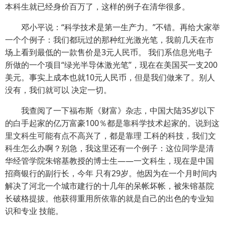
本科生就已经身价百万了，这样的例子在清华很多。
邓小平说：“科学技术是第一生产力。”不错。再给大家举
一个个例子：我们都玩过的那种红光激光笔，我前几天在市
场上看到最低的一款售价是3元人民币。 我们系信息光电子
所做的一个项目“绿光半导体激光笔”，现在在美国买一支200
美元。事实上成本也就10元人民币，但是我们做来了。别人
没有，我们就可以 决定一切。
我查阅了一下福布斯《财富》杂志，中国大陆35岁以下
的白手起家的亿万富豪100％都是靠科学技术起家的。说到这
里文科生可能有点不高兴了，都是靠理 工科的科技，我们文
科生怎么办啊？别急，我这里还有一个例子：这位同学是清
华经管学院朱镕基教授的博士生——一文科生，现在是中国
招商银行的副行长，今年 只有29岁。他因为在一个月时间内
解决了河北一个城市建行的十几年的呆帐坏帐，被朱镕基院
长破格提拔。他获得重用所依靠的就是自己的出色的专业知
识和专业 技能。