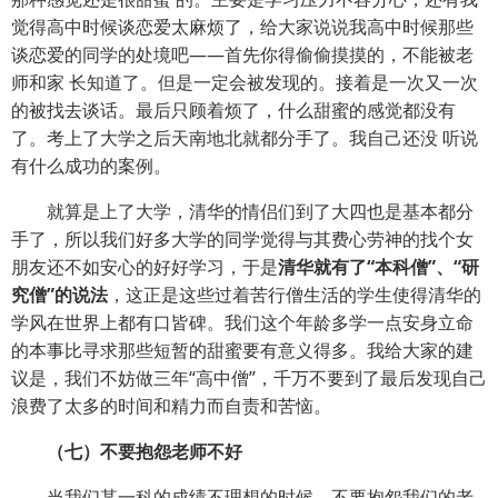
觉得高中时候谈恋爱太麻烦了，给大家说说我高中时候那些
谈恋爱的同学的处境吧——首先你得偷偷摸摸的，不能被老
师和家 长知道了。但是一定会被发现的。接着是一次又一次
的被找去谈话。最后只顾着烦了，什么甜蜜的感觉都没有
了。考上了大学之后天南地北就都分手了。我自己还没 听说
有什么成功的案例。
就算是上了大学，清华的情侣们到了大四也是基本都分
手了，所以我们好多大学的同学觉得与其费心劳神的找个女
朋友还不如安心的好好学习，于是
清华就有了“本科僧”、“研
究僧”的说法
，这正是这些过着苦行僧生活的学生使得清华的
学风在世界上都有口皆碑。我们这个年龄多学一点安身立命
的本事比寻求那些短暂的甜蜜要有意义得多。我给大家的建
议是，我们不妨做三年“高中僧”，千万不要到了最后发现自己
浪费了太多的时间和精力而自责和苦恼。
（七）不要抱怨老师不好
当我们某一科的成绩不理想的时候，不要抱怨我们的老