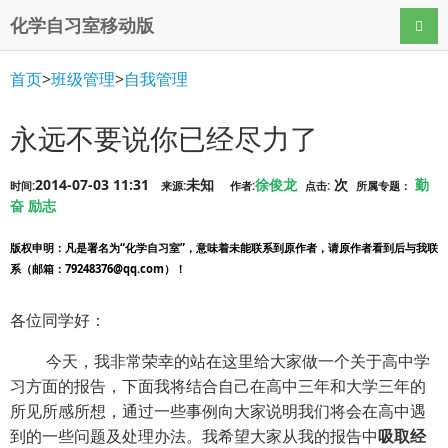
化学自习室移动版
导航
首页
>
班级管理
>
自我管理
永远不要说你已经尽力了
2014-07-03 11:31
未知
徐俊龙
次
勤
时间:
来源:
作者:
点击:
所属专题：
奋
励志
版权申明
：凡是署名为“化学自习室”，意味着未能联系到原作者，请原作者看到后与我联
系（邮箱：79248376@qq.com）！
各位同学好：
今天，我非常荣幸的站在这里给大家做一个关于高中学
习方面的报告，下面我将结合自己在高中三年和大学三年的
所见所感所想，通过一些事例向大家说明我们将会在高中遇
到的一些问题及处理办法。我希望大家从我的报告中
吸取经