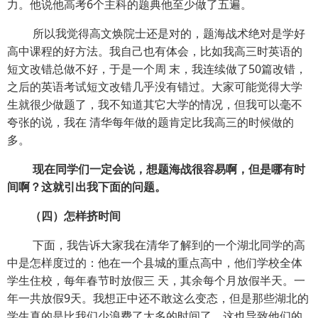
力。他说他高考6个主科的题典他至少做了五遍。
所以我觉得高文焕院士还是对的，题海战术绝对是学好
高中课程的好方法。我自己也有体会，比如我高三时英语的
短文改错总做不好，于是一个周 末，我连续做了50篇改错，
之后的英语考试短文改错几乎没有错过。大家可能觉得大学
生就很少做题了，我不知道其它大学的情况，但我可以毫不
夸张的说，我在 清华每年做的题肯定比我高三的时候做的
多。
现在同学们一定会说，想题海战很容易啊，但是哪有时
间啊？这就引出我下面的问题。
（四）怎样挤时间
下面，我告诉大家我在清华了解到的一个湖北同学的高
中是怎样度过的：他在一个县城的重点高中，他们学校全体
学生住校，每年春节时放假三 天，其余每个月放假半天。一
年一共放假9天。我想正中还不敢这么变态，但是那些湖北的
学生真的是比我们少浪费了太多的时间了，这也导致他们的