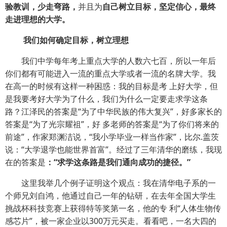
验教训，少走弯路，
并且为
自己树立目标，坚定信心，最终
走进理想的大学。
我们如何确定目标，树立理想
我们中学每年考上重点大学的人数六七百，所以一年后
你们都有可能进入一流的重点大学或者一流的名牌大学。我
在高一的时候有这样一种困惑：我的目标是考 上好大学，但
是我要考好大学为了什么，我们为什么一定要走求学这条
路？江泽民的答案是“为了中华民族的伟大复兴”，好多家长的
答案是“为了光宗耀祖”，好 多老师的答案是“为了你们将来的
前途”，作家郑渊洁说，“我小学毕业一样当作家”，比尔.盖茨
说：“大学退学也能世界首富”。经过了三年清华的磨练，我现
在的答案是
：“求学这条路是我们通向成功的捷径。”
这里我举几个例子证明这个观点：我在清华电子系的一
个师兄刘自鸿，他通过自己一年的钻研，在去年全国大学生
挑战杯科技竞赛上获得特等奖第一名，他的专 利“人体生物传
感芯片”，被一家企业以300万元买走。看看吧，一名大四的