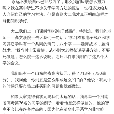
永远不要说自己已经尽力了，那么我们应该怎么努力
呢？我在高中听过不少关于学习方法的报告，也很多次给别
人介绍自己的学习方法。但是直到大二我才真正明白怎样才
能把知识学好。
大二我们上一门课叫“模拟电子线路”，特别难。我们的老
师——高文焕院士告诉我们一句话：“学习模拟电子线路和学
习其它学科有一个共同的窍门，八个字 ——题海战术，题海
战术。”我当时非常费解，从小到大老师都说要讲方法，不要
死做题，怎么院士这么说呢。之后几件事我明白了这八个大
字的含义。
我们班有一个山东的省高考状元，得了713分（750满
分）。我问他，你到底是怎么学成这么“牛”的？他说：我高中
的时候只要市场上能买到的习题集我都做过。
如果大家觉得省状元离我们太远的话，我再举一个河南
省高考第76名的同学的例子，看看他是怎样做题的。他的智
商不会比在座各位高的，因为他在清华电子系学习非常吃