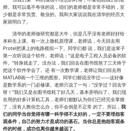
师。我可以毫不夸张的说，咱们的老师都是非常不错的，至
少都是非常负责、敬业的。我和大家说说我在清华的经历大
家就明白了。
清华的老师做研究都是大牛，但是几乎没有老师好好给
本科生上课。有一次上微机原理课，老师说，今天回去用
Protel把课上的电路模拟一下。同学们都 说，我们是这辈子
第一次听说这个软件。老师说：“这是电子工程人员必备的软
件。”转身就走了。没办法，我们回去在图书馆熬了三天终于
把这个软件学会了。还 有一次数学课，老师让我们回去用
MATLAB画一个三维的图形。同学们都说没学过——这好像
是数学系的一门必修课。老师只说了一句：“没学过？回去学
呀！”我们又是在图书馆耗了好几天，基本弄明白了。我们现
在用的好多计算机工具，老师们都默认为你们已经完全掌握
了，没有人教你怎么办，你不会倒是不正常 的了。所以，
我
们的同学当你觉得有哪一科学得不太好的，一定不要埋怨客
观条件，自己的努力才是成功的基石。当你总是抱怨客观条
件的时候，成功也离你越来越远了。