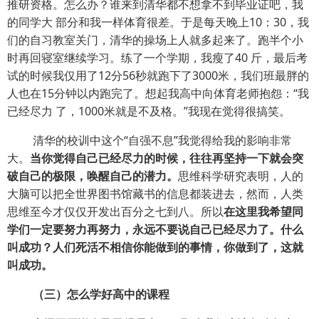
推研资格。怎么办？谁来到清华都不想拿不到毕业证吧，我
的同学大 部分和我一样体育很差。于是每天晚上10：30，我
们的自习教室关门，清华的操场上人就多起来了。跑半个小
时再回寝室继续学习。练了一个学期，我瘦了40 斤，最后考
试的时候我仅用了12分56秒就跑下了3000米，我们班最胖的
人也在15分钟以内跑完了。想起我高中向体育老师抱怨：“我
已经尽力 了，1000米就是不及格。”我现在觉得很搞笑。
清华的校训中这个“自强不息”我觉得给我的影响非常
大。
当你觉得自己已经尽力的时候，往往再坚持一下就会突
破自己的极限，唤醒自己的潜力。
思维科学研究表明，人的
大脑可以把全世界图书馆藏书的信息都装进去，然而，人类
思维至今才仅仅开发出百分之七到八。所以
在这里我希望同
学们一定要努力再努力，永远不要说自己已经尽力了。什么
叫成功？人们死活不相信你能做到的事情，你做到了，这就
叫成功。
（三）怎么学好高中的课程