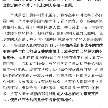
出将近两个小时，可以比别人多做一套题。
再就是我们最好别看电视了。我在高中的时候每天必须
看电视，当时主要是因为要面子，看了体育比赛、晚间新闻
去和别人侃，看了电视剧和别人吹。整天装出 一副不太用功
但成绩不错的样子，归根结底还是希望别人说自己聪明。我
现在的观点是，被人说“他聪明但就是不学习”的人是最蠢的
人。不管你是否真的智商超 群，但是
如果我们把太多的精力
用在那些与自己前途无关的事情上，就是对自己的最大的不
负责任。
我 现在在清华的好多同学都是在高中期间没看过一
眼电视——包括春节晚会，有的同学甚至是从初中开始都没
看过一眼电视。现在在学校，我们每个寝室都有电视，但 是
我们寝室的电视几乎就没开过。期末考试之后都没人看一场
欧洲杯。大家考试后没有休息放松，所有的人都是准备下学
期的课程，准备托福、GRE考试，或者是 学一些实用的技
术。所有人脑子里想的都是
利用别人休息的时间来充实自
己，使自己在今后的竞争中占据优势地位。