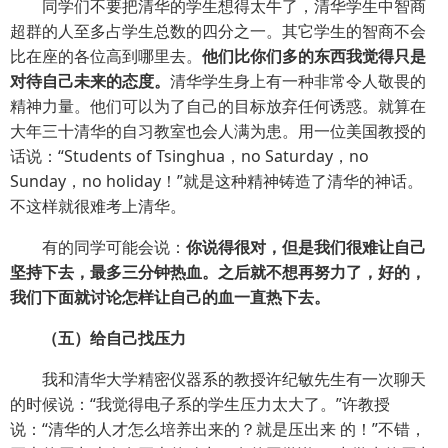
同学们不要把清华的学生想得太牛了，清华学生中智商
超群的人至多占学生总数的四分之一。其它学生的智商不会
比在座的各位高到哪里去。
他们比你们多的东西我觉得只是
对待自己未来的态度。
清华学生身上有一种非常令人敬畏的
精神力量。他们可以为了自己的目标放弃任何诱惑。就算在
大年三十清华的自习教室也会人满为患。用一位美国教授的
话说：“Students of Tsinghua，no Saturday，no
Sunday，no holiday！”就是这种精神铸造了清华的神话。
不这样就很难考上清华。
有的同学可能会说：
你说得很对，但是我们很难让自己
坚持下去，最多三分钟热血。之后就不想再努力了，好的，
我们下面就讨论怎样让自己的血一直热下去。
（五）给自己找压力
我和清华大学精密仪器系的教授许纪敏先生有一次聊天
的时候说：“我觉得电子系的学生压力太大了。”许教授
说：“清华的人才怎么培养出来的？就是压出来 的！”不错，