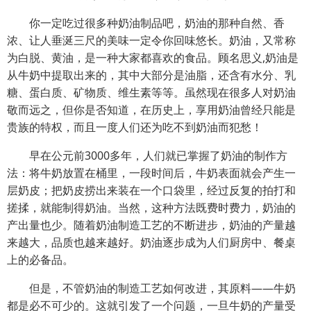
你一定吃过很多种奶油制品吧，奶油的那种自然、香
浓、让人垂涎三尺的美味一定令你回味悠长。奶油，又常称
为白脱、黄油，是一种大家都喜欢的食品。顾名思义,奶油是
从牛奶中提取出来的，其中大部分是油脂，还含有水分、乳
糖、蛋白质、矿物质、维生素等等。虽然现在很多人对奶油
敬而远之，但你是否知道，在历史上，享用奶油曾经只能是
贵族的特权，而且一度人们还为吃不到奶油而犯愁！
早在公元前3000多年，人们就已掌握了奶油的制作方
法：将牛奶放置在桶里，一段时间后，牛奶表面就会产生一
层奶皮；把奶皮捞出来装在一个口袋里，经过反复的拍打和
搓揉，就能制得奶油。当然，这种方法既费时费力，奶油的
产出量也少。随着奶油制造工艺的不断进步，奶油的产量越
来越大，品质也越来越好。奶油逐步成为人们厨房中、餐桌
上的必备品。
但是，不管奶油的制造工艺如何改进，其原料——牛奶
都是必不可少的。这就引发了一个问题，一旦牛奶的产量受