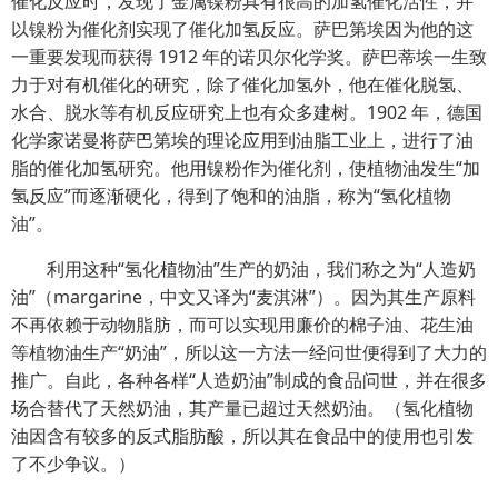
催化反应时，发现了金属镍粉具有很高的加氢催化活性，并
以镍粉为催化剂实现了催化加氢反应。萨巴第埃因为他的这
一重要发现而获得 1912 年的诺贝尔化学奖。萨巴蒂埃一生致
力于对有机催化的研究，除了催化加氢外，他在催化脱氢、
水合、脱水等有机反应研究上也有众多建树。1902 年，德国
化学家诺曼将萨巴第埃的理论应用到油脂工业上，进行了油
脂的催化加氢研究。他用镍粉作为催化剂，使植物油发生“加
氢反应”而逐渐硬化，得到了饱和的油脂，称为“氢化植物
油”。
利用这种“氢化植物油”生产的奶油，我们称之为“人造奶
油”（margarine，中文又译为“麦淇淋”）。因为其生产原料
不再依赖于动物脂肪，而可以实现用廉价的棉子油、花生油
等植物油生产“奶油”，所以这一方法一经问世便得到了大力的
推广。自此，各种各样“人造奶油”制成的食品问世，并在很多
场合替代了天然奶油，其产量已超过天然奶油。（氢化植物
油因含有较多的反式脂肪酸，所以其在食品中的使用也引发
了不少争议。）