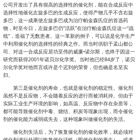
公司开发出了具有很高的选择性的催化剂，能在合成反应中
选择性地催化左旋多巴的生成反应，使得产物几乎不含右旋
多巴，这一成果使左旋多巴成为治疗帕金森氏症的首选药
物，时至今日，左旋多巴仍“活跃”在治疗帕金森氏症这一“战
线”，造福了无数患者。这一革新的例子，可以说是化学生产
中利用催化剂的选择性的经典之作。而当时供职于孟山都公
司、对这一合成反应居功至伟的威廉•诺尔斯，也终于因这一
研究而获得2001年诺贝尔化学奖。当时他已经84岁了，诺贝
尔化学奖对他而言或许是个迟到的荣誉，但也确是名至实
归。
第三是催化剂的寿命，也就是催化剂的稳定性。催化剂
虽然不是反应物，不会随着反应的进行而被消耗掉。但由于
实际工业生产环境的影响，如高温、反应物中存在杂质等，
都可能导致催化剂中毒、烧结、积炭等现象出现，而令催化
剂的催化能力减弱或失去，这种现象叫做催化剂的失活。
催化剂失活后，为了恢复催化剂的催化效率，就必须对
催化剂进行处理以恢复催化活性（即催化剂的再生），或者