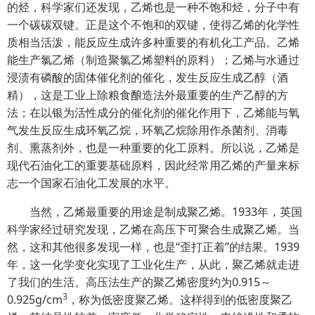
的烃，科学家们还发现，乙烯也是一种不饱和烃，分子中有
一个碳碳双键。正是这个不饱和的双键，使得乙烯的化学性
质相当活泼，能反应生成许多种重要的有机化工产品。乙烯
能生产氯乙烯（制造聚氯乙烯塑料的原料）；乙烯与水通过
浸渍有磷酸的固体催化剂的催化，发生反应生成乙醇（酒
精），这是工业上除粮食酿造法外最重要的生产乙醇的方
法；在以银为活性成分的催化剂的催化作用下，乙烯能与氧
气发生反应生成环氧乙烷，环氧乙烷除用作杀菌剂、消毒
剂、熏蒸剂外，也是一种重要的化工原料。所以说，乙烯是
现代石油化工的重要基础原料，因此经常用乙烯的产量来标
志一个国家石油化工发展的水平。
当然，乙烯最重要的用途是制成聚乙烯。1933年，英国
科学家经过研究发现，乙烯在高压下可聚合生成聚乙烯。当
然，这和其他很多发现一样，也是“歪打正着”的结果。1939
年，这一化学变化实现了工业化生产，从此，聚乙烯就走进
了我们的生活。高压法生产的聚乙烯密度约为0.915～
3
0.925g/cm
，称为低密度聚乙烯。这样得到的低密度聚乙