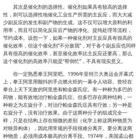
其次是催化剂的选择性。催化剂如果具有较高的选择
性，则可以选择性地催化工业生产所需的主反应，而大大减
少副反应的发生和副产物的生成。这不仅可以增大原料的利
用率，而且可以简化反应后产物的净化、提纯处理等流程，
节约成本。设想一下，如果一种催化剂对主反应具有很高的
催化效率，但这个催化剂“不分敌我”，对于各个副反应也同样
具有很高的催化效率，甚至催化效率比主反应还要高，那么
这个催化剂的高效率只能是“帮倒忙”，不具有现实意义。
你一定熟悉拳王阿里吧。1996年亚特兰大奥运会开幕式
上，拳王阿里用颤抖的手点燃火炬的一幕令人动容。曾经在
拳台上天下无敌的阿里患有帕金森氏症。有一种称为多巴的
药物，能有效地治疗帕金森氏症。但多巴存在两种结构，一
种称之为左旋分子，对治疗帕金森氏症具有疗效；另一种是
右旋分子，没有治疗效果。由于这两种分子的组成完全一
样，只是在结构上存在细微的差别（化学上称这两种物质为
对映异构体），因此用常规的手段很难分离开。要分离这两
种物质，必须用成本极高的分离手段。1974年，美国孟山都