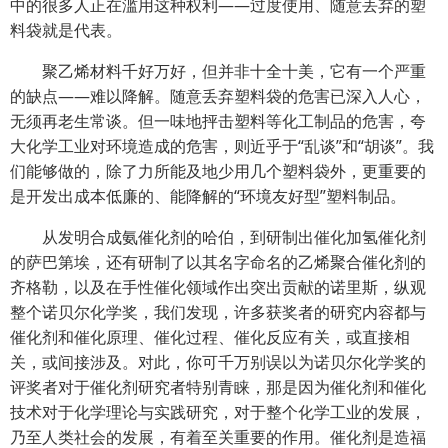
中的很多人正在滥用这种权利——过度使用、随意丢弃的塑
料袋就是代表。
聚乙烯材料千好万好，但并非十全十美，它有一个严重
的缺点——难以降解。随意丢弃塑料袋的危害已深入人心，
无须再老生常谈。但一味地抨击塑料等化工制品的危害，夸
大化学工业对环境造成的危害，则近乎于“乱谈”和“胡谈”。我
们能够做的，除了力所能及地少用几个塑料袋外，更重要的
是开发出成本低廉的、能降解的“环境友好型”塑料制品。
从发明合成氨催化剂的哈伯，到研制出催化加氢催化剂
的萨巴第埃，还有研制了以其名字命名的乙烯聚合催化剂的
齐格勒，以及在手性催化领域作出突出贡献的诺里斯，纵观
整个诺贝尔化学奖，我们发现，许多获奖者的研究内容都与
催化剂和催化原理、催化过程、催化反应有关，或直接相
关，或间接涉及。对此，你可千万别误以为诺贝尔化学奖的
评奖者对于催化剂研究者特别青睐，那是因为催化剂和催化
技术对于化学理论与实践研究，对于整个化学工业的发展，
乃至人类社会的发展，有着至关重要的作用。催化剂是造福