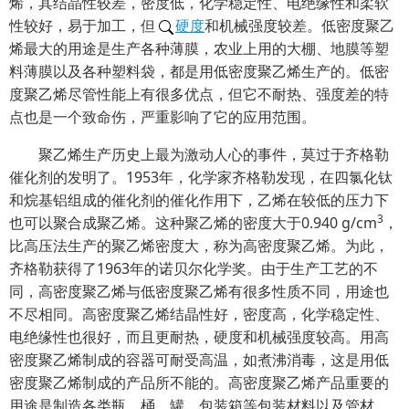
烯，其结晶性较差，密度低，化学稳定性、电绝缘性和柔软
性较好，易于加工，但
硬度
和机械强度较差。低密度聚乙
烯最大的用途是生产各种薄膜，农业上用的大棚、地膜等塑
料薄膜以及各种塑料袋，都是用低密度聚乙烯生产的。低密
度聚乙烯尽管性能上有很多优点，但它不耐热、强度差的特
点也是一个致命伤，严重影响了它的应用范围。
聚乙烯生产历史上最为激动人心的事件，莫过于齐格勒
催化剂的发明了。1953年，化学家齐格勒发现，在四氯化钛
和烷基铝组成的催化剂的催化作用下，乙烯在较低的压力下
3
也可以聚合成聚乙烯。这种聚乙烯的密度大于0.940 g/cm
，
比高压法生产的聚乙烯密度大，称为高密度聚乙烯。为此，
齐格勒获得了1963年的诺贝尔化学奖。由于生产工艺的不
同，高密度聚乙烯与低密度聚乙烯有很多性质不同，用途也
不尽相同。高密度聚乙烯结晶性好，密度高，化学稳定性、
电绝缘性也很好，而且更耐热，硬度和机械强度较高。用高
密度聚乙烯制成的容器可耐受高温，如煮沸消毒，这是用低
密度聚乙烯制成的产品所不能的。高密度聚乙烯产品重要的
用途是制造各类瓶、桶、罐、包装箱等包装材料以及管材、