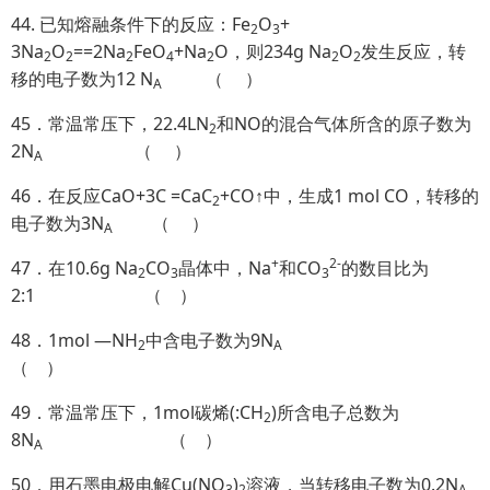
44. 已知熔融条件下的反应：Fe
O
+
2
3
3Na
O
==2Na
FeO
+Na
O，则234g Na
O
发生反应，转
2
2
2
4
2
2
2
移的电子数为12 N
（ ）
A
45．常温常压下，22.4LN
和NO的混合气体所含的原子数为
2
2N
（ ）
A
46．在反应CaO+3C =CaC
+CO↑中，生成1 mol CO，转移的
2
电子数为3N
（ ）
A
+
2-
47．在10.6g Na
CO
晶体中，Na
和CO
的数目比为
2
3
3
2:1 （ ）
48．1mol —NH
中含电子数为9N
2
A
（ ）
49．常温常压下，1mol碳烯(:CH
)所含电子总数为
2
8N
（ ）
A
50．用石墨电极电解Cu(NO
)
溶液，当转移电子数为0.2N
3
2
A