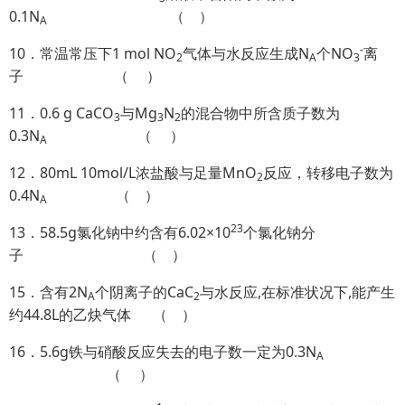
0.1N
（ ）
A
-
10．常温常压下1 mol NO
气体与水反应生成N
个NO
离
2
A
3
子 （ ）
11．0.6 g CaCO
与Mg
N
的混合物中所含质子数为
3
3
2
0.3N
（ ）
A
12．80mL 10mol/L浓盐酸与足量MnO
反应，转移电子数为
2
0.4N
（ ）
A
23
13．58.5g氯化钠中约含有6.02×10
个氯化钠分
子 （ ）
15．含有2N
个阴离子的CaC
与水反应,在标准状况下,能产生
A
2
约44.8L的乙炔气体 （ ）
16．5.6g铁与硝酸反应失去的电子数一定为0.3N
A
（ ）