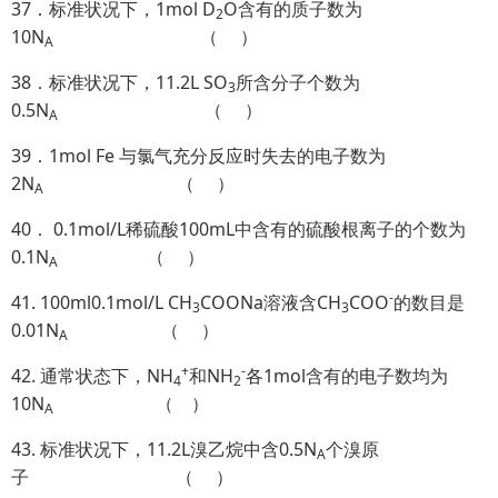
37．标准状况下，1mol D
O含有的质子数为
2
10N
（ ）
A
38．标准状况下，11.2L SO
所含分子个数为
3
0.5N
（ ）
A
39．1mol Fe 与氯气充分反应时失去的电子数为
2N
（ ）
A
40． 0.1mol/L稀硫酸100mL中含有的硫酸根离子的个数为
0.1N
（ ）
A
-
41. 100ml0.1mol/L CH
COONa溶液含CH
COO
的数目是
3
3
0.01N
（ ）
A
+
-
42. 通常状态下，NH
和NH
各1mol含有的电子数均为
4
2
10N
（ ）
A
43. 标准状况下，11.2L溴乙烷中含0.5N
个溴原
A
子 （ ）