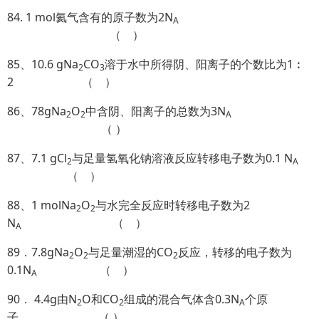
84. 1 mol氦气含有的原子数为2N
A
（ ）
85、10.6 gNa
CO
溶于水中所得阴、阳离子的个数比为1︰
2
3
2 （ ）
86、78gNa
O
中含阴、阳离子的总数为3N
2
2
A
（ ）
87、7.1 gCl
与足量氢氧化钠溶液反应转移电子数为0.1 N
2
A
（ ）
88、1 molNa
O
与水完全反应时转移电子数为2
2
2
N
（ ）
A
89．7.8gNa
O
与足量潮湿的CO
反应，转移的电子数为
2
2
2
0.1N
（ ）
A
90． 4.4g由N
O和CO
组成的混合气体含0.3N
个原
2
2
A
子 （ ）