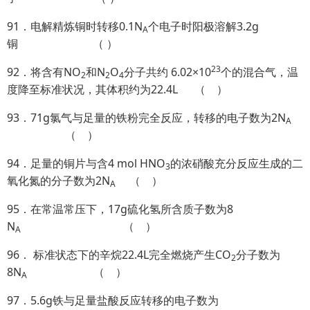
91．电解精炼铜时转移0.1N
个电子时阳极溶解3.2g
A
铜 （ ）
23
92．将含有NO
和N
O
分子共约 6.02×10
个的混合气，温
2
2
4
度降至标准状况，其体积约为22.4L （ ）
93．71g氯气与足量的铁粉完全反应，转移的电子数为2N
A
（ ）
94．足量的铜片与含4 mol HNO
的浓硝酸充分反应生成的二
3
氧化氮的分子数为2N
（ ）
A
95．在常温常压下，17g硫化氢所含质子数为8
N
（ ）
A
96． 标准状态下的辛烷22.4L完全燃烧产生CO
分子数为
2
8N
（ ）
A
97．5.6g铁与足量盐酸反应转移的电子数为