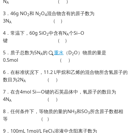
N
（ ）
A
3．46g NO
和 N
O
混合物含有的原子数为
2
2
4
3N
（ ）
A
4．常温下，60g SiO
中含有N
个Si--O
2
A
键 （ ）
5．质子总数为5N
的
重水
（D
O）物质的量是
A
2
0.5mol （ ）
6．在标准状况下，11.2 L甲烷和乙烯的混合物所含氢原子的
数目为2N
（ ）
A
7．在含4mol Si—O键的石英晶体中，氧原子的数目为
4N
（ ）
A
8．任何条件下，等物质的量的NH
和SO
所含原子数都相
3
3
等 （ ）
9．100mL 1mol/L FeCl
溶液中含阳离子数为
3