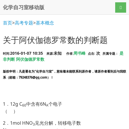
化学自习室移动版
导航
首页
>
高考专题
>
基本概念
关于阿伏伽德罗常数的判断题
2016-01-07 10:35
未知
周书峰
次
是
时间:
来源:
作者:
点击:
所属专题：
非判断
阿伏伽德罗常数
版权申明
：凡是署名为“化学自习室”，意味着未能联系到原作者，请原作者看到后与我联
系（邮箱：79248376@qq.com）！
1．12g C
中含有6N
个电子
60
A
（ ）
2．1mol HNO
见光分解，转移电子数
3