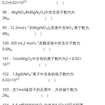
23
0.2×6.02×10
（ ）
98． 46gNO
和46gN
O
中所含原子数均为
2
2
4
3N
（ ）
A
-1
-
99．1L 2mol·L
的Mg(NO
)
溶液中含NO
离子数为
3
2
3
4N
（ ）
A
-1
100. 300 mL2 mol•L
蔗糖溶液中所含分子数为
0.6N
（ ）
A
101．1molMgCl
中含有的离子数约为2 × 6.02×
2
23
10
（ ）
+
102．1.8g的NH
离子中含有的电子数约为
4
23
6.02×10
（ ）
103．含1mol碳原子的石墨中，共价键个数为
2N
（ ）
A
22