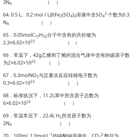
3N
（ ）
A
2-
64. 0.5 L、0.2 mol / L的Fe
(SO
)
溶液中含SO
个数为0.3
2
4
3
4
N
（ ）
A
65．0.05molC
H
分子中含有的共价键为
15
32
23
2.3×6.02×10
（ ）
66．常温下，42g乙烯和丁烯的混合气体中含有的碳原子数
23
为2×6.02×10
（ ）
67．0.3molNO
与足量水反应转移电子数为
2
23
0.3×6.02×10
（ ）
68．标准状况下，11.2L苯中所含原子总数为
23
6×6.02×10
（ ）
69．常温常压下，22.4L H
所含原子数为
2
2N
（ ）
A
-1
2-
70．100mL 1.0mol·L
的碳酸钠溶液中，CO
数目为