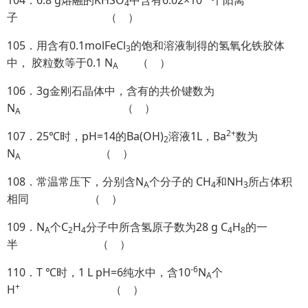
104．6.8 g熔融的KHSO
中含有6.02×10
个阳离
4
子 （ ）
105．用含有0.1molFeCl
的饱和溶液制得的氢氧化铁胶体
3
中， 胶粒数等于0.1 N
（ ）
A
106．3g金刚石晶体中，含有的共价键数为
N
（ ）
A
2+
107．25℃时，pH=14的Ba(OH)
溶液1L，Ba
数为
2
N
（ ）
A
108．常温常压下，分别含N
个分子的 CH
和NH
所占体积
A
4
3
相同 （ ）
109．N
个C
H
分子中所含氢原子数为28 g C
H
的一
A
2
4
4
8
半 （ ）
-6
110．T ℃时，1 L pH=6纯水中，含10
N
个
A
+
H
（ ）