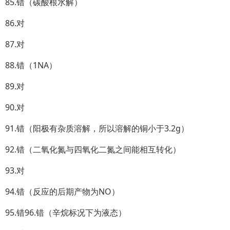
85.错（碳酸根水解）
86.对
87.对
88.错（1NA）
89.对
90.对
91.错（阳极有杂质溶解，所以溶解的铜小于3.2g）
92.错（二氧化氮与四氧化二氮之间能相互转化）
93.对
94.错（反应的后期产物为NO）
95.错96.错（辛烷标况下为液态）