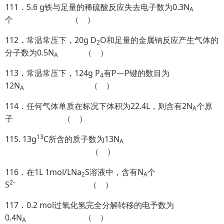
111．5.6 g铁与足量的稀硫酸反应失去电子数为0.3N
A
个 （ ）
112．常温常压下，20g D
O和足量的金属钠反应产生气体的
2
分子数为0.5N
（ ）
A
113．常温常压下，124g P
有P—P键的数目为
4
12N
（ ）
A
114．任何气体单质在标况下体积为22.4L，则含有2N
个原
A
子 （ ）
13
115. 13g
C所含的质子数为13N
A
（ ）
116．在1L 1mol/LNa
S溶液中，含有N
个
2
A
2-
S
（ ）
117．0.2 mol过氧化氢完全分解转移的电予数为
0.4N
（ ）
A