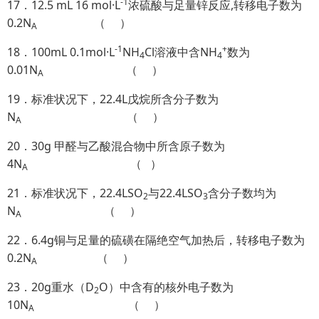
-1
17．12.5 mL 16 mol·L
浓硫酸与足量锌反应,转移电子数为
0.2N
（ ）
A
-1
+
18．100mL 0.1mol·L
NH
Cl溶液中含NH
数为
4
4
0.01N
（ ）
A
19．标准状况下，22.4L戊烷所含分子数为
N
（ ）
A
20．30g 甲醛与乙酸混合物中所含原子数为
4N
（ ）
A
21．标准状况下，22.4LSO
与22.4LSO
含分子数均为
2
3
N
（ ）
A
22．6.4g铜与足量的硫磺在隔绝空气加热后，转移电子数为
0.2N
（ ）
A
23．20g重水（D
O）中含有的核外电子数为
2
10N
（ ）
A