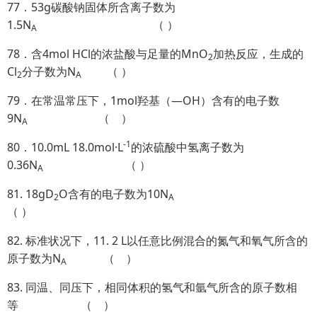
77．53g碳酸钠固体所含离子数为
1.5N
（ ）
A
78．含4mol HCl的浓盐酸与足量的MnO
加热反应，生成的
2
Cl
分子数为N
（ ）
2
A
79．在常温常压下，1mol羟基（—OH）含有的电子数
9N
（ ）
A
-1
80．10.0mL 18.0mol·L
的浓硫酸中氢离子数为
0.36N
（ ）
A
81. 18gD
O含有的电子数为10N
2
A
（ ）
82. 标准状况下，11. 2 L以任意比例混合的氮气和氧气所含的
原子数为N
（ ）
A
83. 同温、同压下，相同体积的氢气和氩气所含的原子数相
等 （ ）