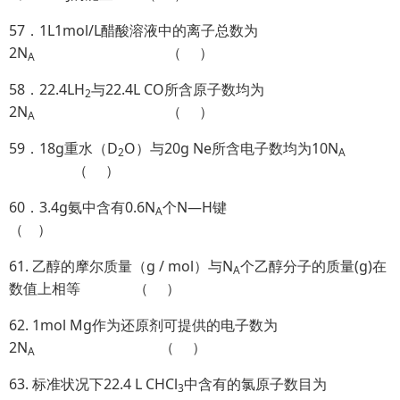
57．1L1mol/L醋酸溶液中的离子总数为
2N
（ ）
A
58．22.4LH
与22.4L CO所含原子数均为
2
2N
（ ）
A
59．18g重水（D
O）与20g Ne所含电子数均为10N
2
A
（ ）
60．3.4g氨中含有0.6N
个N—H键
A
（ ）
61. 乙醇的摩尔质量（g / mol）与N
个乙醇分子的质量(g)在
A
数值上相等 （ ）
62. 1mol Mg作为还原剂可提供的电子数为
2N
（ ）
A
63. 标准状况下22.4 L CHCl
中含有的氯原子数目为
3