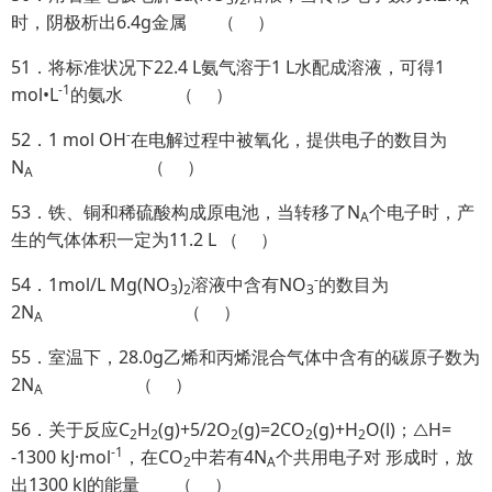
时，阴极析出6.4g金属 （ ）
51．将标准状况下22.4 L氨气溶于1 L水配成溶液，可得1
-1
mol•L
的氨水 （ ）
-
52．1 mol OH
在电解过程中被氧化，提供电子的数目为
N
（ ）
A
53．铁、铜和稀硫酸构成原电池，当转移了N
个电子时，产
A
生的气体体积一定为11.2 L （ ）
-
54．1mol/L Mg(NO
)
溶液中含有NO
的数目为
3
2
3
2N
（ ）
A
55．室温下，28.0g乙烯和丙烯混合气体中含有的碳原子数为
2N
（ ）
A
56．关于反应C
H
(g)+5/2O
(g)=2CO
(g)+H
O(l)；△H=
2
2
2
2
2
-1
-1300 kJ·mol
，在CO
中若有4N
个共用电子对 形成时，放
2
A
出1300 kJ的能量 （ ）