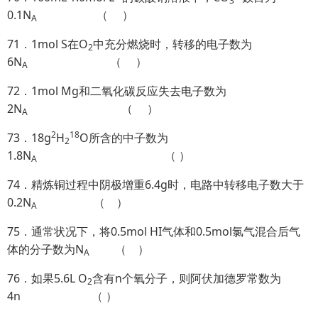
3
0.1N
（ ）
A
71．1mol S在O
中充分燃烧时，转移的电子数为
2
6N
（ ）
A
72．1mol Mg和二氧化碳反应失去电子数为
2N
（ ）
A
2
18
73．18g
H
O所含的中子数为
2
1.8N
（ ）
A
74．精炼铜过程中阴极增重6.4g时，电路中转移电子数大于
0.2N
（ ）
A
75．通常状况下，将0.5mol HI气体和0.5mol氯气混合后气
体的分子数为N
（ ）
A
76．如果5.6L O
含有n个氧分子，则阿伏加德罗常数为
2
4n （ ）