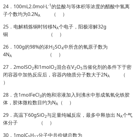
-1
24．100mL2.0mol·L
的盐酸与等体积等浓度的醋酸中氢离
子个数均为0.2N
（ ）
A
25．电解精炼铜时转移N
个电子，阳极溶解32g
A
铜 （ ）
26．100g的98%的浓H
SO
中所含的氧原子数为
2
4
4N
（ ）
A
27．2molSO
和1molO
混合在V
O
当催化剂的条件下于密
2
2
2
5
闭容器中加热反应后，容器内物质分子数大于2N
（
A
）
28．含1molFeCl
的饱和溶液加入到沸水中形成氢氧化铁胶
3
体，胶体微粒数目约为N
（ ）
A
29．高温下60gSiO
与足量纯碱反应，最多中释放出 N
个气
2
A
体分子 （ ）
30．1molC
H
分子中共价键总数为
5
12