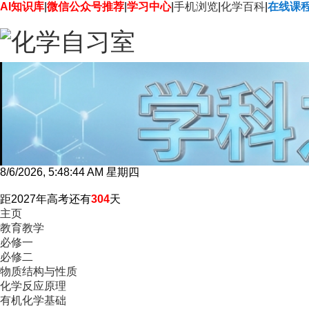
AI知识库
|
微信公众号推荐
|
学习中心
|
手机浏览
|
化学百科
|
在线课
8/6/2026, 5:48:45 AM 星期四
距2027年高考还有
304
天
主页
教育教学
必修一
必修二
物质结构与性质
化学反应原理
有机化学基础