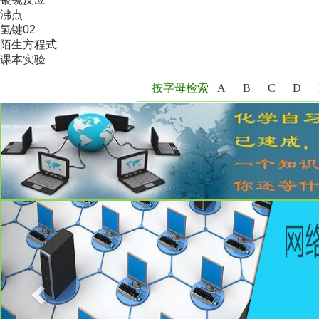
沸点
氢键02
陌生方程式
课本实验
按字母检索
A
B
C
D
Y
Z
Previous