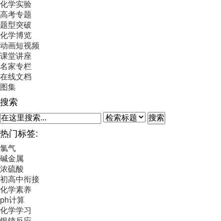
化学实验
高考专题
题型突破
化学博览
动画短视频
课堂讲座
名家专栏
在线文档
图集
搜索
搜索
热门标签:
氯气
碱金属
浓硫酸
初高中衔接
化学素养
ph计算
化学学习
银镜反应