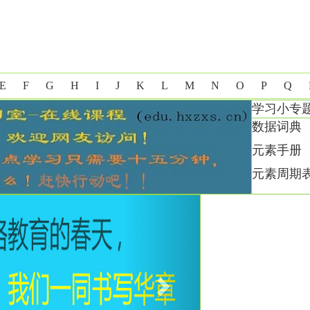
E
F
G
H
I
J
K
L
M
N
O
P
Q
学习小专
数据词典
元素手册
元素周期
Next