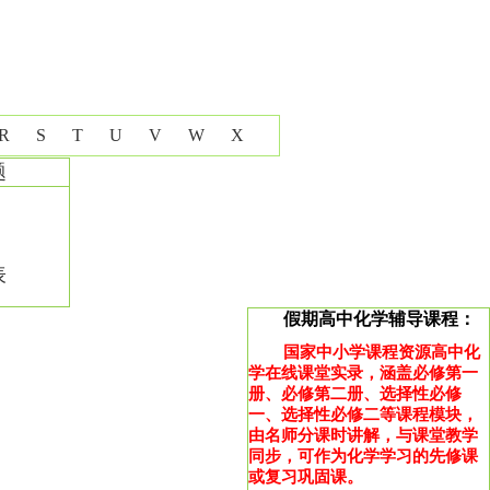
R
S
T
U
V
W
X
题
表
假期高中化学辅导课程：
国家中小学课程资源高中化
学在线课堂实录，涵盖必修第一
册、必修第二册、选择性必修
一、选择性必修二等课程模块，
由名师分课时讲解，与课堂教学
同步，可作为化学学习的先修课
或复习巩固课。