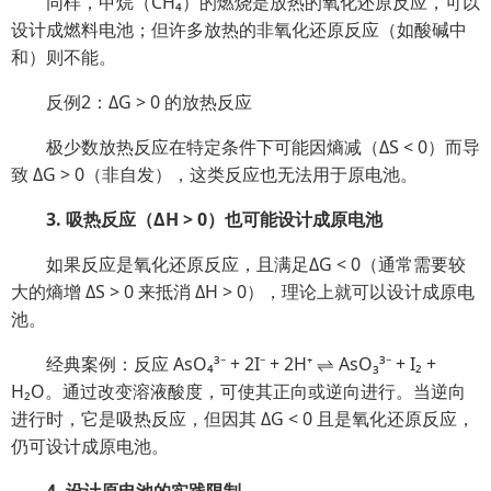
同样，甲烷（CH₄）的燃烧是放热的氧化还原反应，可以
设计成燃料电池；但许多放热的非氧化还原反应（如酸碱中
和）则不能。
反例2：ΔG > 0 的放热反应
极少数放热反应在特定条件下可能因熵减（ΔS < 0）而导
致 ΔG > 0（非自发），这类反应也无法用于原电池。
3. 吸热反应（ΔH > 0）也可能设计成原电池
如果反应是氧化还原反应，且满足ΔG < 0（通常需要较
大的熵增 ΔS > 0 来抵消 ΔH > 0），理论上就可以设计成原电
池。
经典案例：反应 AsO₄³⁻ + 2I⁻ + 2H⁺ ⇌ AsO₃³⁻ + I₂ +
H₂O。通过改变溶液酸度，可使其正向或逆向进行。当逆向
进行时，它是吸热反应，但因其 ΔG < 0 且是氧化还原反应，
仍可设计成原电池。