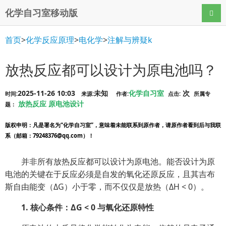
化学自习室移动版
导航
首页
>
化学反应原理
>
电化学
>
注解与辨疑k
放热反应都可以设计为原电池吗？
2025-11-26 10:03
未知
化学自习室
次
时间:
来源:
作者:
点击:
所属专
放热反应
原电池设计
题：
版权申明
：凡是署名为“化学自习室”，意味着未能联系到原作者，请原作者看到后与我联
系（邮箱：79248376@qq.com）！
并非所有放热反应都可以设计为原电池。能否设计为原
电池的关键在于反应必须是自发的氧化还原反应，且其吉布
斯自由能变（ΔG）小于零，而不仅仅是放热（ΔH < 0）。
1. 核心条件：ΔG < 0 与氧化还原特性