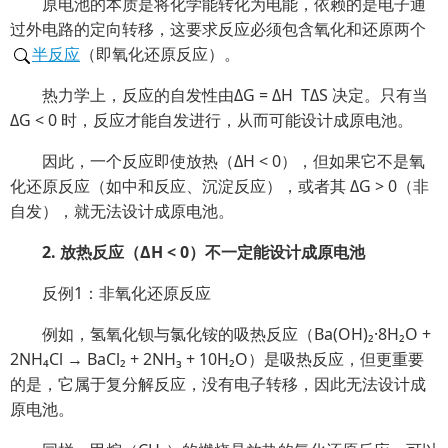
原电池的本质是将化学能转化为电能，依赖的是电子通
过外电路的定向转移，这要求反应必须包含氧化和还原两个
半反应
（即氧化还原反应）。
热力学上，反应的自发性由ΔG = ΔH TΔS 决定。只有当
ΔG < 0 时，反应才能自发进行，从而可能设计成原电池。
因此，一个反应即使放热（ΔH < 0），但如果它不是氧
化还原反应（如中和反应、沉淀反应），或者其 ΔG > 0（非
自发），就无法设计成原电池。
2. 放热反应（ΔH < 0）不一定能设计成原电池
反例1：非氧化还原反应
例如，氢氧化钡与氯化铵的吸热反应（Ba(OH)₂·8H₂O +
2NH₄Cl → BaCl₂ + 2NH₃ + 10H₂O）是吸热反应，但更重要
的是，它属于复分解反应，没有电子转移，因此无法设计成
原电池。