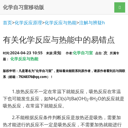
化学自习室移动版
导航
首页
>
化学反应原理
>
化学反应与热能
>
注解与辨疑h
有关化学反应与热能中的易错点
2024-04-23 10:55
未知
化学自习室
次
时间:
来源:
作者:
点击:
所属专
化学反应与热能
题：
版权申明
：凡是署名为“化学自习室”，意味着未能联系到原作者，请原作者看到后与我联
系（邮箱：79248376@qq.com）！
1.放热反应不一定在常温下就能反应，吸热反应在常温
下也可能发生反应，如NH
Cl(s)与Ba(OH)
·8H
O的反应就是
4
2
2
吸热反应，在常温下就能反应。
2.不能根据反应条件判断反应是放热还是吸热，需要加
热才能进行的反应不一定是吸热反应，不需要加热就能进行