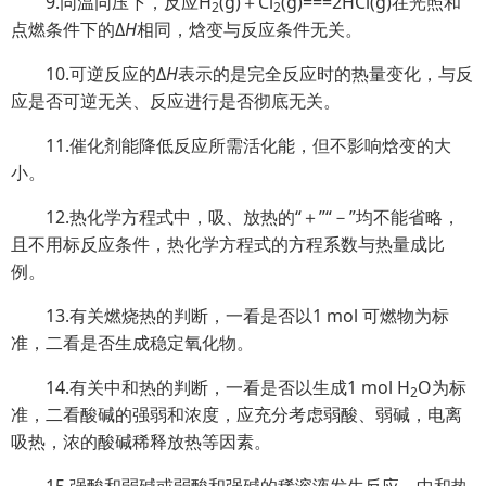
9.同温同压下，反应H
(g)＋Cl
(g)===2HCl(g)在光照和
2
2
点燃条件下的Δ
H
相同，焓变与反应条件无关。
10.可逆反应的Δ
H
表示的是完全反应时的热量变化，与反
应是否可逆无关、反应进行是否彻底无关。
11.催化剂能降低反应所需活化能，但不影响焓变的大
小。
12.热化学方程式中，吸、放热的“＋”“－”均不能省略，
且不用标反应条件，热化学方程式的方程系数与热量成比
例。
13.有关燃烧热的判断，一看是否以1 mol 可燃物为标
准，二看是否生成稳定氧化物。
14.有关中和热的判断，一看是否以生成1 mol H
O为标
2
准，二看酸碱的强弱和浓度，应充分考虑弱酸、弱碱，电离
吸热，浓的酸碱稀释放热等因素。