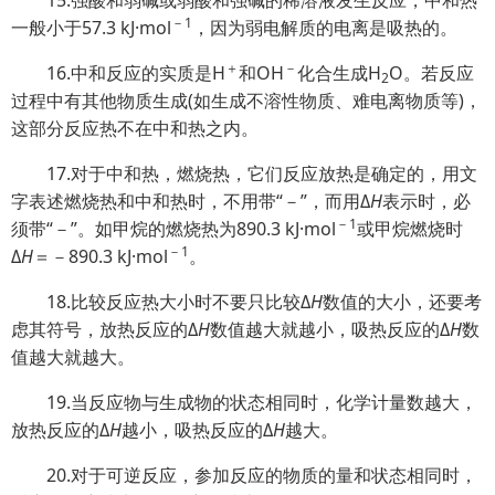
15.强酸和弱碱或弱酸和强碱的稀溶液发生反应，中和热
－1
一般小于57.3 kJ·mol
，因为弱电解质的电离是吸热的。
＋
－
16.中和反应的实质是H
和OH
化合生成H
O。若反应
2
过程中有其他物质生成(如生成不溶性物质、难电离物质等)，
这部分反应热不在中和热之内。
17.对于中和热，燃烧热，它们反应放热是确定的，用文
字表述燃烧热和中和热时，不用带“－”，而用Δ
H
表示时，必
－1
须带“－”。如甲烷的燃烧热为890.3 kJ·mol
或甲烷燃烧时
－1
Δ
H
＝－890.3 kJ·mol
。
18.比较反应热大小时不要只比较Δ
H
数值的大小，还要考
虑其符号，放热反应的Δ
H
数值越大就越小，吸热反应的Δ
H
数
值越大就越大。
19.当反应物与生成物的状态相同时，化学计量数越大，
放热反应的Δ
H
越小，吸热反应的Δ
H
越大。
20.对于可逆反应，参加反应的物质的量和状态相同时，