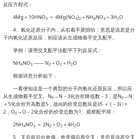
反应方程式：
4Mg＋10HNO
＝ 4Mg(NO
)
＋NH
NO
＋3H
O
3
3
2
4
3
2
4、氧化还原分子内，从右着手莫惧怕：意思是说若是分
子内氧化还原反应，则应该从生成物着手交叉配平。
举例：请用交叉配平法配平下列反应式：
NH
NO
—— N
＋O
＋H
O
4
3
2
2
2
根据诗意分析如下：
一看便知这是一个典型的分子内氧化还原反应，所以应
从生成物着手交叉。N
→N－3化合价降低数－3，是N
→N
0
0
＋5化合价升高数是5，故
n
(的价变总数应是)∣5 ＋ (－3) ∣ =
2，O
→O－2化合价的价变总数为1。观察配平得：
0
2NH
NO
＝ 2N
＋O
＋4H
O
4
3
2
2
2
5、叉后前后出奇偶，奇变偶后再交叉：意思是说若交叉