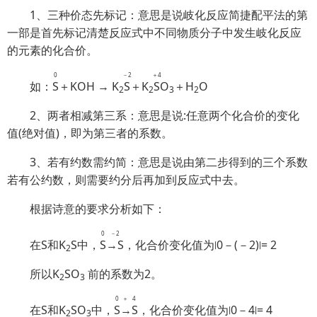
1、三种价态先标记：意思是说岐化反应简捷配平法的第
一部是首先标记清楚反应式中不同物质分子中发生岐化反应
的元素的化合价。
0
－2
＋4
如：
S
＋KOH → K
S
＋K
S
O
＋H
O
2
2
3
2
2、两者相减第三系：意思是说:任意两个化合价的变化
值(绝对值)，即为第三者的系数。
3、若有约数需约简：意思是说由第二步得到的三个系数
若有公约数，则需要约分后再加到反应式中去。
根据诗意的要求分析如下：
0
－2
在S和K
S中，
S
→S
，化合价变化值为∣0－(－2)∣= 2
2
所以K
SO
前的系数为2。
2
3
0
＋4
在S和K
SO
中，
S
→S
，化合价变化值为∣0－4∣= 4
2
3