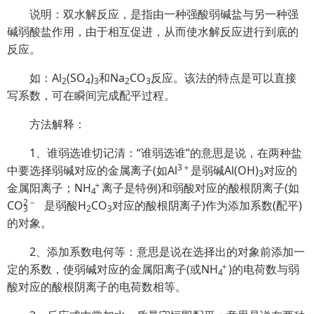
说明：双水解反应，是指由一种强酸弱碱盐与另一种强
碱弱酸盐作用，由于相互促进，从而使水解反应进行到底的
反应。
如：Al
(SO
)
和Na
CO
反应。该法的特点是可以直接
2
4
3
2
3
写系数，可在瞬间完成配平过程。
方法解释：
1、谁弱选谁切记清：“谁弱选谁”的意思是说，在两种盐
3＋
中要选择弱碱对应的金属离子(如Al
是弱碱Al(OH)
对应的
3
＋
金属阳离子；
NH
离子是特例)和弱酸对应的酸根阴离子(如
4
2
－
C
O
是弱酸H
CO
对应的酸根阴离子)作为添加系数(配平)
3
2
3
的对象。
2、添加系数电何等：意思是说在选择出的对象前添加一
＋
定的系数，使弱碱对应的金属阳离子(或
NH
)的电荷数与弱
4
酸对应的酸根阴离子的电荷数相等。