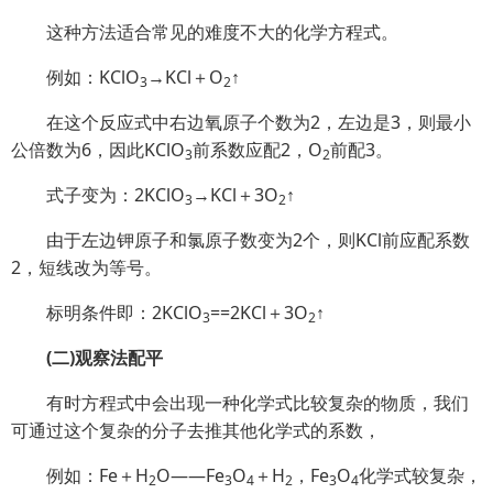
这种方法适合常见的难度不大的化学方程式。
例如：KClO
→KCl＋O
↑
3
2
在这个反应式中右边氧原子个数为2，左边是3，则最小
公倍数为6，因此KClO
前系数应配2，O
前配3。
3
2
式子变为：2KClO
→KCl＋3O
↑
3
2
由于左边钾原子和氯原子数变为2个，则KCl前应配系数
2，短线改为等号。
标明条件即：2KClO
==2KCl＋3O
↑
3
2
(二)观察法配平
有时方程式中会出现一种化学式比较复杂的物质，我们
可通过这个复杂的分子去推其他化学式的系数，
例如：Fe＋H
O——Fe
O
＋H
，Fe
O
化学式较复杂，
2
3
4
2
3
4