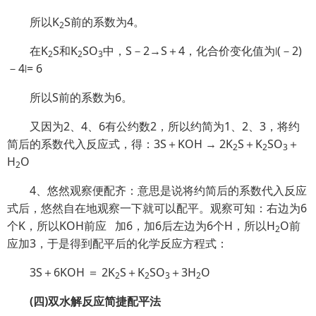
所以K
S前的系数为4。
2
在K
S和K
SO
中，S－2→S＋4，化合价变化值为∣(－2)
2
2
3
－4∣= 6
所以S前的系数为6。
又因为2、4、6有公约数2，所以约简为1、2、3，将约
简后的系数代入反应式，得：3S＋KOH → 2K
S＋K
SO
＋
2
2
3
H
O
2
4、悠然观察便配齐：意思是说将约简后的系数代入反应
式后，悠然自在地观察一下就可以配平。观察可知：右边为6
个K，所以KOH前应 加6，加6后左边为6个H，所以H
O前
2
应加3，于是得到配平后的化学反应方程式：
3S＋6KOH ＝ 2K
S＋K
SO
＋3H
O
2
2
3
2
(四)双水解反应简捷配平法