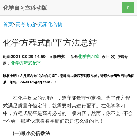
化学自习室移动版
导航
首页
>
高考专题
>
元素化合物
化学方程式配平方法总结
2021-03-23 14:59
未知
化学自习室
次
时间:
来源:
作者:
点击:
所属专
化学方程式配平
题：
版权申明
：凡是署名为“化学自习室”，意味着未能联系到原作者，请原作者看到后与我联
系（邮箱：79248376@qq.com）！
在化学反应的过程中，遵守能量守恒定律。为了使方程
式满足质量守恒定律，就需要对其进行配平。在化学学习
中，方程式配平是高考必考的一项内容，然而，你不会~不会
~不会！那就快来看看学霸们都是怎么做的吧！
(一)最小公倍数法