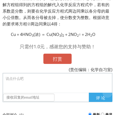
解方程组得到的方程组的解代入化学反应方程式中，若有的
系数是分数，则要在化学反应方程式两边同乘以各分母的最
小公倍数。从而各分母被去掉，使分数变为整数。根据诗意
的要求将方程②两边同乘以4得：
Cu＋4HNO
(浓) ＝ Cu(NO
)
＋2NO
↑＋2H
O
3
3
2
2
2
只需付1.0元，感谢您的支持与赞助！
打赏
(责任编辑：化学自习室)
说点什么吧
全部评论（
0
）
最新
最早