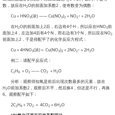
2
数，故应在H
O的前面加系数2，使奇数变为偶数：
2
Cu＋HNO
(浓) —— Cu(NO
)
＋NO
↑＋2H
O
3
3
2
2
2
在H
O的前面加上2后，右边有4个H，所以应在HNO
前
2
3
面加上4，左边加4后有4个N，而右边有3个N，所以应在NO
2
前面加上2，于是得配平了的化学反应方程式：
Cu＋4HNO
(浓)＝ Cu(NO
)
＋2NO
↑＋2H
O
3
3
2
2
2
例二：请配平反应式：
C
H
＋O
—— CO
＋H
O
2
6
2
2
2
分析：观察得知氧是前后出现次数最多的元素，故在
H
O前加系数2，观察后不平，然后换4，但还是不行，再换
2
6。观察配平如下：
2C
H
＋7O
＝ 4CO
＋6H
O
2
6
2
2
2