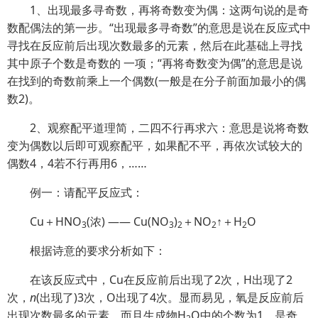
1、出现最多寻奇数，再将奇数变为偶：这两句说的是奇
数配偶法的第一步。“出现最多寻奇数”的意思是说在反应式中
寻找在反应前后出现次数最多的元素，然后在此基础上寻找
其中原子个数是奇数的 一项；“再将奇数变为偶”的意思是说
在找到的奇数前乘上一个偶数(一般是在分子前面加最小的偶
数2)。
2、观察配平道理简，二四不行再求六：意思是说将奇数
变为偶数以后即可观察配平，如果配不平，再依次试较大的
偶数4，4若不行再用6，……
例一：请配平反应式：
Cu＋HNO
(浓) —— Cu(NO
)
＋NO
↑＋H
O
3
3
2
2
2
根据诗意的要求分析如下：
在该反应式中，Cu在反应前后出现了2次，H出现了2
次，
n
(出现了)3次，O出现了4次。显而易见，氧是反应前后
出现次数最多的元素，而且生成物H
O中的个数为1，是奇