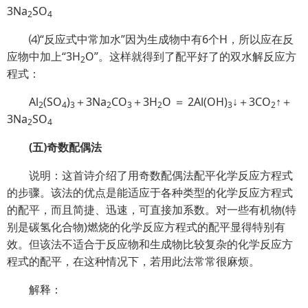
3Na
SO
2
4
⑷“反应式中常加水”因为生成物中有6个H，所以应在反
应物中加上“3H
O”。这样就得到了配平好了的双水解反应方
2
程式：
Al
(SO
)
＋3Na
CO
＋3H
O ＝ 2Al(OH)
↓＋3CO
↑＋
2
4
3
2
3
2
3
2
3Na
SO
2
4
(五)奇数配偶法
说明：这首诗介绍了用奇数配偶法配平化学反应方程式
的步骤。该法的优点是能适应于各种类型的化学反应方程式
的配平，而且简捷、迅速，可直接加系数。对一些有机物(特
别是碳氢化合物)燃烧的化学反应方程式的配平显得特别有
效。但该法不适合于反应物和生成物比较复杂的化学反应方
程式的配平，在这种情况下，若用此法常常很麻烦。
解释：