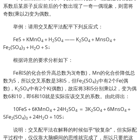
系数后某原子反应前后的个数出现了一奇一偶现象，则需将
奇数(乘以2)变为偶数。
举例：请用交叉配平法配平下列反应式：
FeS＋KMnO
＋H
SO
—— K
SO
＋MnsO
＋
4
2
4
2
4
4
Fe
(SO
)
＋H
O＋S↓
2
4
3
2
根据诗意的要求分析如下：
Fe和S的化合价升高总数为3(奇数)，Mn的化合价降低总
数为5，所以交叉系数是3和5，但Fe
(SO
)
中有2个Fe(偶
2
4
3
数)，K
SO
中有2个K(偶数)，故应将3和5分别乘以2，变为偶
2
4
数6和10，即6和10就是实际应该交叉的系数。由此得出：
10FeS＋6KMnO
＋24H
SO
＝ 3K
SO
＋6MnsO
＋
4
2
4
2
4
4
5Fe
(SO
)
＋24H
O＋10S↓
2
4
3
2
说明：交叉配平法在解释的时候似乎“较复杂”，但实际配
平过程中，仅仅靠大脑瞬间的思维就完成了，所以只要把这