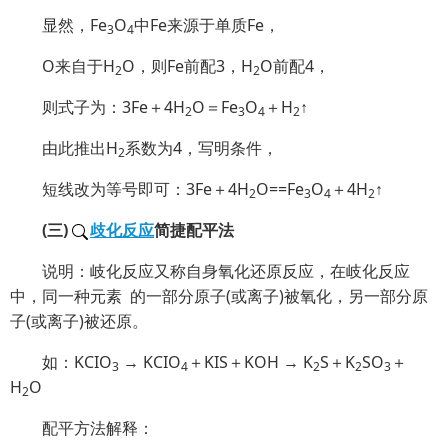
显然，Fe
O
中Fe来源于单质Fe，
3
4
O来自于H
O，则Fe前配3，H
O前配4，
2
2
则式子为：3Fe＋4H
O＝Fe
O
＋H
↑
2
3
4
2
由此推出H
系数为4，写明条件，
2
短线改为等号即可：3Fe＋4H
O==Fe
O
＋4H
↑
2
3
4
2
(三)
歧化反应
简捷配平法
说明：岐化反应又称自身氧化还原反应，在岐化反应
中，同一种元素 的一部分原子(或离子)被氧化，另一部分原
子(或离子)被还原。
如：KCIO
→ KCIO
＋KIS＋KOH → K
S＋K
SO
＋
3
4
2
2
3
H
O
2
配平方法解释：