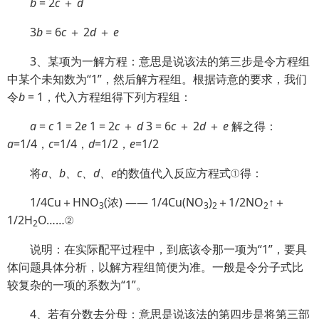
b
= 2
c
＋
d
3
b
= 6
c
＋ 2
d
＋
e
3、某项为一解方程：意思是说该法的第三步是令方程组
中某个未知数为“1”，然后解方程组。根据诗意的要求，我们
令
b
= 1，代入方程组得下列方程组：
a
=
c
1 = 2
e
1 = 2
c
＋
d
3 = 6
c
＋ 2
d
＋
e
解之得：
a
=1/4，
c
=1/4，
d
=1/2，
e
=1/2
将
a、b、c、d、e
的数值代入反应方程式①得：
1/4Cu＋HNO
(浓) —— 1/4Cu(NO
)
＋1/2NO
↑＋
3
3
2
2
1/2H
O……②
2
说明：在实际配平过程中，到底该令那一项为“1”，要具
体问题具体分析，以解方程组简便为准。一般是令分子式比
较复杂的一项的系数为“1”。
4、若有分数去分母：意思是说该法的第四步是将第三部