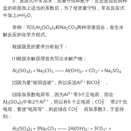
3、反应式中常加水，质量守恒即配平：意思是说在两种
盐的前面加上适当的系数后，为了使质量守恒，常在反应式
中加上
n
•H
O。
2
举例：写出Al
(SO
)
和Na
CO
两种溶液混合，发生水
2
4
3
2
3
解反应的化学方程式。
根据题意的要求分析如下：
⑴根据水解原理首先写出水解产物：
Al
(SO
)
＋Na
CO
—— Al(OH)
↓＋CO
↑＋Na
SO
2
4
3
2
3
3
2
2
4
3＋
2
－
⑵因为要“谁弱选谁”，所以应选Al
和C
O
。
3
3＋
⑶添加系数电荷等，因为Al
带3个正电荷，而在
3＋
2
－
AI
(SO
)
中有2个Al
，所以有6 个正电荷；C
O
带2个负
2
4
3
3
2
－
电荷，要使“电荷等”，则必须在 C
O
前加系数3，于是得
3
到：
Al
(SO
)
＋3Na
CO
—— 2Al(OH)
↓＋3CO
↑＋
2
4
3
2
3
3
2