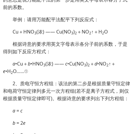
前的系数。
举例：请用万能配平法配平下列反应式：
Cu＋HNO
(浓) —— Cu(NO
)
＋NO
↑＋H
O
3
3
2
2
2
根据诗意的要求用英文字母表示各分子前的系数，于是
得到如下反应方程式：
a
•Cu＋
b
•HNO
(浓) ——
c
•Cu(NO
)
＋
d
•NO
↑＋
3
3
2
2
e
•H
O……①
2
2、质电守恒方程组：该法的第二步是根据质量守恒定律
和电荷守恒定律列多元一次方程组(若不是离子方程式，则仅
根据质量守恒定律即可)。根据诗意的要求列出下列方程组：
a
=
c
b
= 2
e