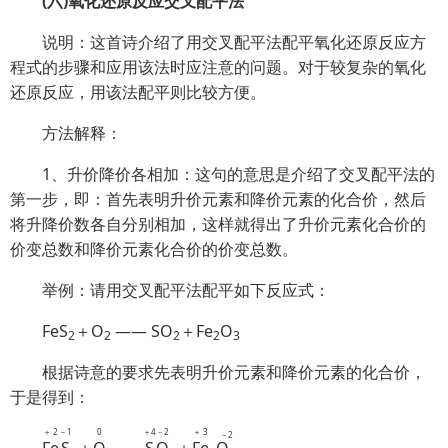
(六)氧化还原反应交叉配平法
说明：这首诗介绍了用交叉配平法配平氧化还原反应方
程式的步骤和应用该法时应注意的问题。对于较复杂的氧化
还原反应，用该法配平则比较方便。
方法解释：
1、升价降价各相加：这句的意思是介绍了交叉配平法的
第一步，即：首先表明升价元素和降价元素的化合价，然后
将升降价数各自分别相加，这样就得出了升价元素化合价的
价变总数和降价元素化合价的价变总数。
举例：请用交叉配平法配平如下反应式：
FeS
＋O
—— SO
＋Fe
O
2
2
2
2
3
根据诗意的要求先表明升价元素和降价元素的化合价，
于是得到：
＋2
－1
0
＋4
－2
＋3
－2