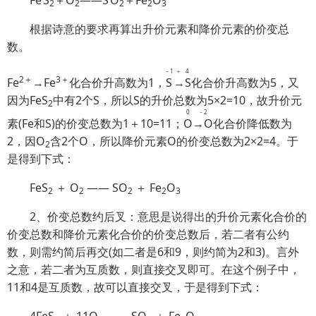
Fe
S
＋
O
——
S
O
＋
Fe
O
2
2
2
2
3
根据诗意的要求再算出升价元素和降价元素的价变总
数。
－1
＋4
2＋
3＋
Fe
→Fe
化合价升高数为1，
S
→S
化合价升高数为5，又
因为FeS
中有2个S，所以S的升价总数为5×2=10，故升价元
2
0
－2
素(Fe和S)的价变总数为1＋10=11；
O
→O
化合价降低数为
2，因O
含2个O，所以降价元素O的价变总数为2×2=4。于
2
是得到下式：
FeS
＋ O
—— SO
＋ Fe
O
2
2
2
2
3
2、价变总数约后叉：意思是说得出的升价元素化合价的
价变总数和降价元素化合价的价变总数后，若二者有公约
数，则需约简后再交(如二者是6和9，则约简为2和3)。言外
之意，若二者为互质数，则直接交叉即可。在这个例子中，
11和4是互质数，故可以直接交叉，于是得到下式：