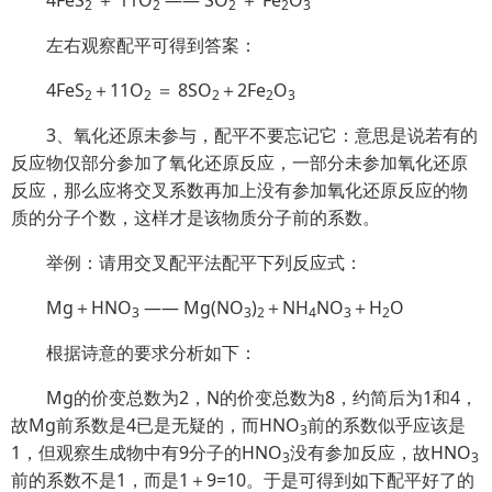
4FeS
＋ 11O
—— SO
＋ Fe
O
2
2
2
2
3
左右观察配平可得到答案：
4FeS
＋11O
＝ 8SO
＋2Fe
O
2
2
2
2
3
3、氧化还原未参与，配平不要忘记它：意思是说若有的
反应物仅部分参加了氧化还原反应，一部分未参加氧化还原
反应，那么应将交叉系数再加上没有参加氧化还原反应的物
质的分子个数，这样才是该物质分子前的系数。
举例：请用交叉配平法配平下列反应式：
Mg＋HNO
—— Mg(NO
)
＋NH
NO
＋H
O
3
3
2
4
3
2
根据诗意的要求分析如下：
Mg的价变总数为2，N的价变总数为8，约简后为1和4，
故Mg前系数是4已是无疑的，而HNO
前的系数似乎应该是
3
1，但观察生成物中有9分子的HNO
没有参加反应，故HNO
3
3
前的系数不是1，而是1＋9=10。于是可得到如下配平好了的