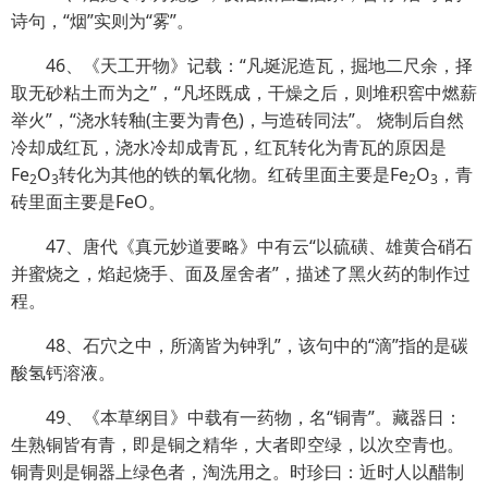
诗句，“烟”实则为“雾”。
46、《天工开物》记载：“凡埏泥造瓦，掘地二尺余，择
取无砂粘土而为之”，“凡坯既成，干燥之后，则堆积窖中燃薪
举火”，“浇水转釉(主要为青色)，与造砖同法”。 烧制后自然
冷却成红瓦，浇水冷却成青瓦，红瓦转化为青瓦的原因是
Fe
O
转化为其他的铁的氧化物。红砖里面主要是Fe
O
，青
2
3
2
3
砖里面主要是FeO。
47、唐代《真元妙道要略》中有云“以硫磺、雄黄合硝石
并蜜烧之，焰起烧手、面及屋舍者”，描述了黑火药的制作过
程。
48、石穴之中，所滴皆为钟乳”，该句中的“滴”指的是碳
酸氢钙溶液。
49、《本草纲目》中载有一药物，名“铜青”。藏器日：
生熟铜皆有青，即是铜之精华，大者即空绿，
以次空青也。
铜青则是铜器上绿色者，淘洗用之。时珍曰：近时人以醋制