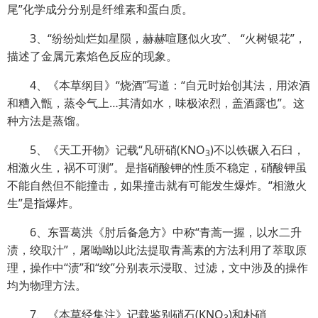
尾”化学成分分别是纤维素和蛋白质。
3、“纷纷灿烂如星陨，赫赫喧豗似火攻”、 “火树银花”，
描述了金属元素焰色反应的现象。
4、《本草纲目》“烧酒”写道：“自元时始创其法，用浓酒
和糟入甑，蒸令气上…其清如水，味极浓烈，盖酒露也”。这
种方法是蒸馏。
5、《天工开物》记载“凡研硝(KNO
)不以铁碾入石臼，
3
相激火生，祸不可测”。是指硝酸钾的性质不
稳定，硝酸钾虽
不能自然但不能撞击，如果撞击就有可能发生爆炸。“相激火
生”是指爆炸。
6、东晋葛洪《肘后备急方》中称“青蒿一握，以水二升
渍，绞取汁”，屠呦呦以此法提取青蒿素的方法利用了萃取原
理，操作中“渍”和“绞”分别表示浸取、过滤，文中涉及的操作
均为物理方法。
7、《本草经集注》记载鉴别硝石(KNO
)和朴硝
3