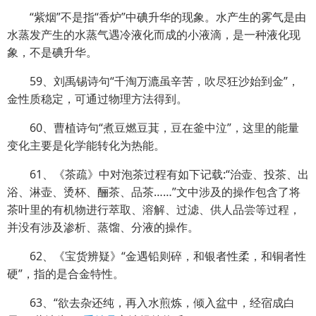
“紫烟”不是指“香炉”中碘升华的现象。水产生的雾气是由
水蒸发产生的水蒸气遇冷液化而成的
小液滴，是一种液化现
象，不是碘升华。
59、刘禹锡诗句“千淘万漉虽辛苦，吹尽狂沙始到金”，
金性质稳定，可通过物理方法得到。
60、曹植诗句“煮豆燃豆萁，豆在釜中泣”，这里的能量
变化主要是化学能转化为热能。
61、《茶疏》中对泡茶过程有如下记载:“治壶、投茶、出
浴、淋壶、烫杯、酾茶、品茶……”文中涉及的操作包含了将
茶叶里的有机物进行萃取、溶解、过滤、供人品尝等过程，
并没有涉及渗析、蒸馏、分液的操作。
62、《宝货辨疑》“金遇铅则碎，和银者性柔，和铜者性
硬”，指的是合金特性。
63、“欲去杂还纯，再入水煎炼，倾入盆中，经宿成白