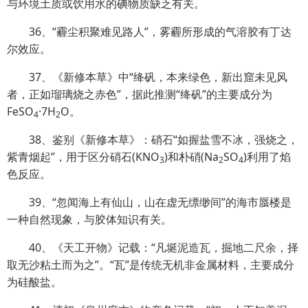
与环境土质或饮用水的碘物质缺乏有关。
36、“霾尘积聚难见路人”，雾霾所形成的气溶胶有丁达
尔效应。
37、《新修本草》中“绛矾，本来绿色，新出窟未见风
者，正如瑠璃烧之赤色”，据此推测“绛矾”的
主要成分为
FeSO
·7H
O。
4
2
38、鉴别《新修本草》：硝石“如握盐雪不冰，强烧之，
紫青烟起”，用于区分硝石(KNO
)和朴硝(Na
SO
)利用了焰
3
2
4
色反应。
39、“忽闻海上有仙山，山在虚无缥缈间”的海市蜃楼是
一种自然现象，与胶体知识有关。
40、《天工开物》记载：“凡埏泥造瓦，掘地二尺余，择
取无沙粘土而为之”。“瓦”是传统无机非金属材料，主要成分
为硅酸盐。