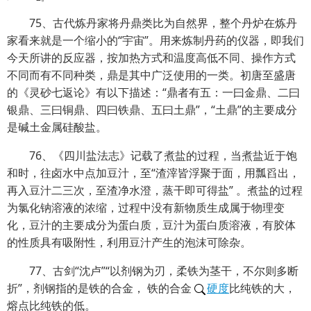
75、古代炼丹家将丹鼎类比为自然界，整个丹炉在炼丹
家看来就是一个缩小的“宇宙”。用来炼制丹药的仪器，即我们
今天所讲的反应器，按加热方式和温度高低不同、操作方式
不同而有不同种类，鼎是其中广泛使用的一类。初唐至盛唐
的《灵砂七返论》有以下描述：“鼎者有五：一曰金鼎、二曰
银鼎、三曰铜鼎、四曰铁鼎、五曰土鼎”，“土鼎”的主要成分
是碱土金属硅酸盐。
76、《四川盐法志》记载了煮盐的过程，当煮盐近于饱
和时，往卤水中点加豆汁，至“渣滓皆浮聚于面，用瓢舀出，
再入豆汁二三次，至渣净水澄，蒸干即可得盐” 。煮盐的过程
为氯化钠溶液的浓缩，过程中没有新物质生成属于物理变
化，豆汁的主要成分为蛋白质，豆汁为蛋白质溶液，有胶体
的性质具有吸附性，利用豆汁产生的泡沫可除杂。
77、古剑“沈卢”“以剂钢为刃，柔铁为茎干，不尔则多断
折”，剂钢指的是铁的合金， 铁的合金
硬度
比纯铁的大，
熔点比纯铁的低。