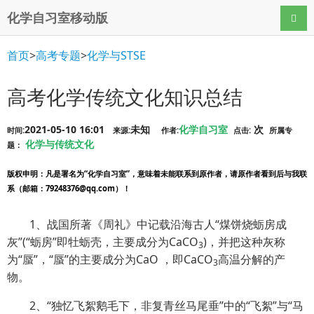
化学自习室移动版
导航
首页
>
高考专题
>
化学与STSE
高考化学传统文化知识总结
2021-05-10 16:01
未知
化学自习室
次
时间:
来源:
作者:
点击:
所属专
化学与传统文化
题：
版权申明
：凡是署名为“化学自习室”，意味着未能联系到原作者，请原作者看到后与我联
系（邮箱：79248376@qq.com）！
1、战国所著《周礼》中记载沿海古人“煤饼烧蛎房成
灰”(“蛎房”即牡蛎壳，主要成分为CaCO
)，
并把这种灰称
3
为“蜃”，“蜃”的主要成分为CaO ，即CaCO
高温分解的产
3
物。
2、“独忆飞絮鹅毛下，非复青丝马尾垂”中的“飞絮”与“马