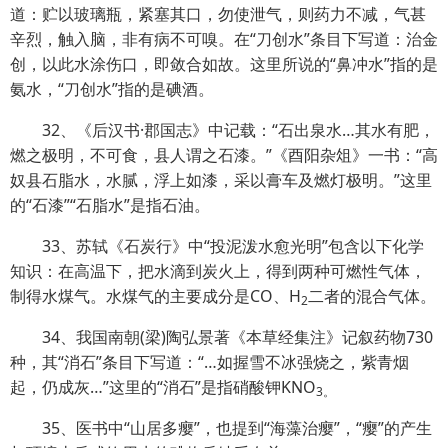
道：贮以玻璃瓶，紧塞其口，勿使泄气，则药力不减，气甚
辛烈，触入脑，非有病不可嗅。在“刀创水”条目下写道：治金
创，以此水涂伤口，即敛合如故。这里所说的“鼻冲水”指的是
氨水，“刀创水”指的是碘酒。
32、《后汉书·郡国志》中记载：“石出泉水…其水有肥，
燃之极明，不可食，县人谓之石漆。”《酉阳杂俎》一书：“高
奴县石脂水，水腻，浮上如漆，采以膏车及燃灯极明。”这里
的“石漆”“石脂水”是指石油。
33、苏轼《石炭行》中“投泥泼水愈光明”包含以下化学
知识：在高温下，把水滴到炭火上，得到两种
可燃性气体，
制得水煤气。水煤气的主要成分是CO、H
二者的混合气体。
2
34、我国南朝(梁)陶弘景著《本草经集注》记叙药物730
种，其“消石”条目下写道：“…如握雪不冰强烧之，紫青烟
起，仍成灰…”这里的“消石”是指硝酸钾KNO
3。
35、医书中“山居多瘿”，也提到“海藻治瘿”，“瘿”的产生