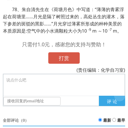
78、朱自清先生在《荷塘月色》中写道：“薄薄的青雾浮
起在荷塘里……月光是隔了树照过来的，高处丛生的灌木，落
下参差的斑驳的黑影……”月光穿过薄雾所形成的种种美景的
-
9
-
7
本质原因是:空气中的小水滴颗粒大小为10
m ～10
m。
只需付1.0元，感谢您的支持与赞助！
打赏
(责任编辑：化学自习室)
说点什么吧
全部评论（
0
）
最新
最早