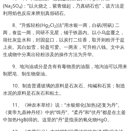
(Na
SO
)：“以火烧之，紫青烟起，乃真硝石也”，该方法是
2
4
利用焰色反应来辨别真假硝石。
8、“升炼轻粉(Hg
Cl
)法”用水银一两，白矾(明矾) 二
2
2
两，食盐一两，同研不见星，铺于铁器内。以小乌盆
覆之，
筛灶灰盐水和，封固盆口，以炭打二炷香，取开则粉开于盆
上矣。其白如雪，轻盈可爱。一两汞，可升粉八钱。文中从
生成物中分离出轻粉涉及的操作方法为升华。
9、地沟油成分是含有有毒物质的油脂，地沟油可以用来
制肥皂、制生物柴油。
10、制造普通玻璃的原料是石灰石、纯碱和石英；制造
水泥的原料是石灰石和粘土。
11、《神农本草经》说：“水银熔化(加热)还复为丹”。
《黄帝九鼎神丹经》中的“饵丹”、“柔丹”和“伏丹”都是在土釜
中加热Hg制得的。这里的“丹”是指汞的氧化物HgO。