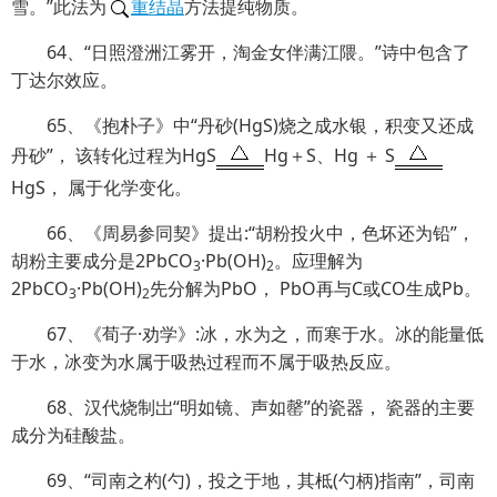
雪。”此法为
重结晶
方法提纯物质。
64、“日照澄洲江雾开，淘金女伴满江隈。”诗中包含了
丁达尔效应。
65、《抱朴子》中“丹砂(HgS)烧之成水银，积变又还成
丹砂”， 该转化过程为HgS
Hg＋S、Hg ＋ S
HgS， 属于化学变化。
66、《周易参同契》提出:“胡粉投火中，色坏还为铅”，
胡粉主要成分是2PbCO
·Pb(OH)
。应理解为
3
2
2PbCO
·Pb(OH)
先分解为PbO， PbO再与C或CO生成Pb。
3
2
67、《荀子·劝学》:冰，水为之，而寒于水。冰的能量低
于水，冰变为水属于吸热过程而不属于吸热反应。
68、汉代烧制岀“明如镜、声如罄”的瓷器， 瓷器的主要
成分为硅酸盐。
69、“司南之杓(勺)，投之于地，其柢(勺柄)指南”，司南