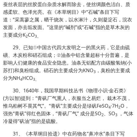
蚕丝表层的丝胶蛋白杂质水解而除去，使丝绸颜色洁白、质
感柔软、色泽光亮。在《本草纲目》中“石碱”条目下写
道：“采蒿蓼之属，晒干烧灰，以水淋汁，久则凝淀石，浣衣
发面，亦去垢发面。”这里的“碱剂”或“石碱”指的是草木灰的
主要成分K
CO
2
3。
29、已知①中国古代四大发明之一的黑火药，它是由硫
磺、木炭粉和硝石组成；②油条中铝含量超标十分普遍，是
影响人们健康的食品安全隐患。油条无铝配方由碳酸氢钠(小
苏打)和臭粉组成。硝石的主要成分为KNO
，臭粉的主要成
3
分为NH
HCO
4
3。
30、1640年，我国早期科技丛书《物理小识·金石类》
(方以智)提到：“青矾厂气熏人，衣服当之易烂， 栽木不茂，
惟乌桕树不畏其气”。“青矾”主要成分是绿矾FeSO
·7H
O，
4
2
强热“青矾”得红色固体，“青矾厂气” 成分是SO
、SO
，气体
2
3
冷凝得“矾油”指的是硫酸。
31、《本草纲目拾遗》中在药物名“鼻冲水”条目下写