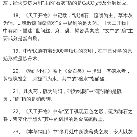
灰，经火焚炼为用”里的“石灰”指的是CaCO
涉及分解反应。
3
18、《天工开物》中记载：“以消石、硫磺为主。草木灰
为辅。…魂散惊而魄齑粉”文中提到的是火药。《天工开物》
中有如下描述:“世间丝、麻、裘、褐皆具素质…”文中的“裘”主
要成分是蛋白质。
19、中华民族有着5000年灿烂的文明，在中国化学的原
始形式是炼丹术。
20、《物理小识》卷七《金石类》中指出：有硇水者，
剪银塊投之，则旋而为水。其中的“硇水”指硝酸。
21、凡火药，硫为纯阳，硝为纯阴”中“硫”指的是硫
黄，“硝”指的是硝酸钾。
22、《天工开物》中有“至于矾现五色之形，硫为群石之
将，皆变化于烈火”其中的矾指的是金属硫酸盐。
23、《本草纲目》中“冬月灶中所烧薪柴之灰，令人以灰