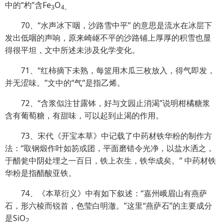
中的“杓”含Fe
O
3
4。
70、“水声冰下咽，沙路雪中平” 的意思是流水在冰层下
发出低咽的声响，原来崎岖不平的沙路铺上厚厚的积雪也显
得很平坦，文中所述未涉及化学变化。
71、“红柿摘下未熟，每篮用木瓜三枚放入，得气即发，
并无涩味。”文中的“气”是指乙烯。
72、“含浆似注甘露钵，好与文园止消渴”说明柑橘糖浆
含有葡萄糖，有甜味，可以起到止渴的作用。
73、宋代《开宝本草》中记载了中药材铁华粉的制作方
法：“取钢煅作叶如笏或团，平面磨错令光净，以盐水洒之，
于醋瓮中阴处埋之一百日，铁上衣生，铁华成矣。” 中药材铁
华粉是指醋酸亚铁。
74、《本草衍义》中有如下叙述：“嘉州峨眉山有燕萨
石，形六棱而锐首，色莹白明澈。”这里“燕萨石”的主要成分
是SiO
2。