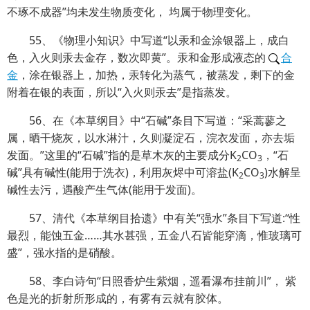
不琢不成器”均未发生物质变化， 均属于物理变化。
55、《物理小知识》中写道“以汞和金涂银器上，成白
色，入火则汞去金存，数次即黄”。汞和金形成液态的
合
金
，涂在银器上，加热，汞转化为蒸气，被蒸发，剩下的金
附着在银的表面，所以“入火则汞去”是指蒸发。
56、在《本草纲目》中“石碱”条目下写道：“采蒿蓼之
属，晒干烧灰，以水淋汁，久则凝淀石，浣衣发面，亦去垢
发面。”这里的“石碱”指的是草木灰的主要成分K
CO
，“石
2
3
碱”具有碱性(能用于洗衣)，利用灰烬中可溶盐(K
CO
)水解呈
2
3
碱性去污，遇酸产生气体(能用于发面)。
57、清代《本草纲目拾遗》中有关“强水”条目下写道:“性
最烈，能蚀五金……其水甚强，五金八石皆能穿滴，惟玻璃可
盛”，强水指的是硝酸。
58、李白诗句“日照香炉生紫烟，遥看瀑布挂前川”， 紫
色是光的折射所形成的，有雾有云就有胶体。