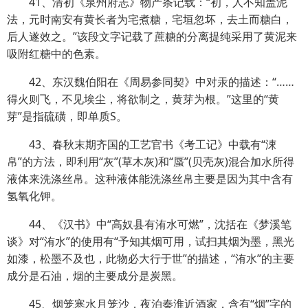
41、清初《泉州府志》物产条记载：“初，人不知盖泥
法，元时南安有黄长者为宅煮糖，宅垣忽坏，
去土而糖白，
后人遂效之。”该段文字记载了蔗糖的分离提纯采用了黄泥来
吸附红糖中的色素。
42、东汉魏伯阳在《周易参同契》中对汞的描述：“……
得火则飞，不见埃尘，将欲制之，黄芽为根。”这里的“黄
芽”是指硫磺，即单质S。
43、春秋末期齐国的工艺官书《考工记》中载有“涑
帛”的方法，即利用“灰”(草木灰)和“蜃”(贝壳灰)混合加水所得
液体来洗涤丝帛。这种液体能洗涤丝帛主要是因为其中含有
氢氧化钾。
44、《汉书》中“高奴县有洧水可燃”，沈括在《梦溪笔
谈》对“洧水”的使用有“予知其烟可用，试扫其烟为墨，黑光
如漆，松墨不及也，此物必大行于世”的描述，“洧水”的主要
成分是石油，烟的主要成分是炭黑。
45、烟笼寒水月笼沙，夜泊秦淮近酒家，含有“烟”字的