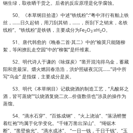
钢生绿，取收晒干货之。后者的反应原理是化学腐蚀。
50、《本草纲目拾遗》中述“铁线粉”:“粤中洋行有舶上铁
丝，……日久起销，用刀刮其销，……，所刮下之销末，名铁
线粉”。“铁线粉”是铁锈，主要成分为Fe
O
·
x
H
O。
2
3
2
51、唐代韩愈的《晚春二首·其二》中的“榆荚只能随柳
絮，等闲撩乱走空园”中的“柳絮”是纤维素。
52、明代诗人于谦的《咏煤炭》“凿开混沌得乌金，蓄藏
阳和意最深。爝火燃回春浩浩，洪炉照破夜沉沉……”诗中所
写“乌金” 是指煤，主要成分是炭。
53、明代《本草纲目》记载烧酒的制造工艺，“凡酸坏之
酒，皆可蒸烧”“以烧酒复烧二次…价值数倍也”涉及的操作为
蒸馏。
54、“滴水石穿”、“百炼成钢” 、“火上浇油”、“落汤螃蟹
着红袍”均属于化学变化。
“千锤万凿出深山”、 “绳锯木
断”、“凿壁偷光”、“滴水成冰”、 “一日一钱，千日千钱”、
“玉