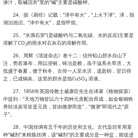
淋汁，取碱浣衣”里的“碱”主要是碳酸钾。
24、据《易经》记载：“泽中有火”，“上火下泽”。泽，指
湖泊池沼。“泽中有火”，是指甲烷。
25、“水滴石穿”(是碳酸钙与二氧化碳、水的反应)主要是
溶解了CO
的雨水对石灰石的溶解作用。
2
26、周辉《清波杂志》卷十二：信州铅山胆水自山下
注，势若瀑布，用以浸铜，铸冶是赖，虽干溢系夫旱涝，大
抵盛于春夏，微于秋冬。古传一人至水滨，遗匙钥，翌日得
之，已成铜矣。这里的胆水是指CuSO
溶液。
4
27、1856年英国传教士威康臣先生在译著《格物探源》
中提到：“天地万物皆以六十四种元质配合而成，如金银铜铁
养轻淡炭等皆是元质，皆由微渺而造”，“微渺”即现代之“原
子”。
28、中国丝绸有五千年的历史和文化。古代染坊常用某
种“碱剂”来精炼丝绸，该“碱剂”的主要成分是一种盐，能促进