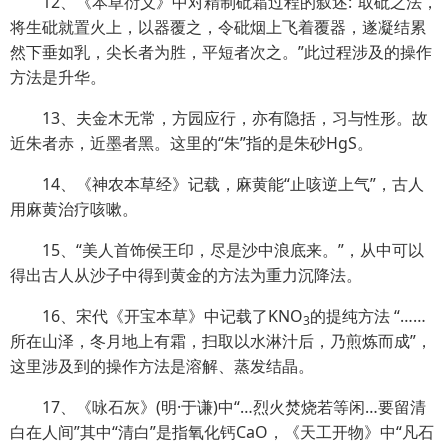
12、《本草衍义》中对精制砒霜过程的叙述:“取砒之法，
将生砒就置火上，以器覆之，令砒烟上飞着覆器，遂凝结累
然下垂如乳，尖长者为胜，平短者次之。”此过程涉及的操作
方法是升华。
13、夫金木无常，方园应行，亦有隐括，习与性形。故
近朱者赤，近墨者黑。这里的“朱”指的是朱砂HgS。
14、《神农本草经》记载，麻黄能“止咳逆上气”，古人
用麻黄治疗咳嗽。
15、“美人首饰侯王印，尽是沙中浪底来。”，从中可以
得出古人从沙子中得到黄金的方法为重力沉降法。
16、宋代《开宝本草》中记载了KNO
的提纯方法 “……
3
所在山泽，冬月地上有霜，扫取以水淋汁后，乃煎炼而成”，
这里涉及到的操作方法是溶解、蒸发结晶。
17、《咏石灰》(明·于谦)中“…烈火焚烧若等闲…要留清
白在人间”其中“清白”是指氧化钙CaO，
《天工开物》中“凡石