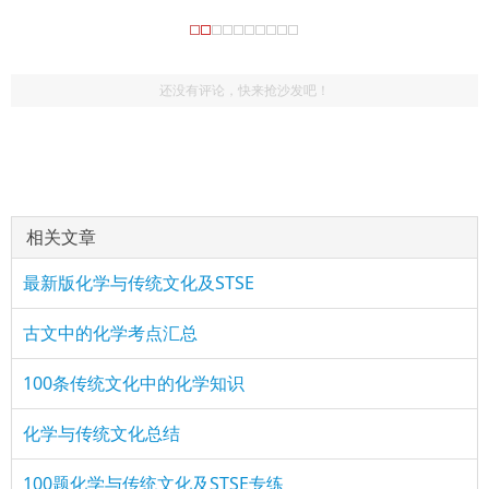
还没有评论，快来抢沙发吧！
：
(200555533)
评论
href="/plus/view.php?aid=17357">高考化学传统文化知
47 洧水是石油，不是油脂
(3066089494)
评论
href="/plus/view.php?aid=17357">高考化学传统文化
：太给力了，有没有微信公众号
知
相关文章
期望越大，失望透顶(2541666514)
评论
最新版化学与传统文化及STSE
古文中的化学考点汇总
：太棒了，有没
href="/plus/view.php?aid=17357">高考化学传统文化知
有微信号
100条传统文化中的化学知识
化学与传统文化总结
100题化学与传统文化及STSE专练