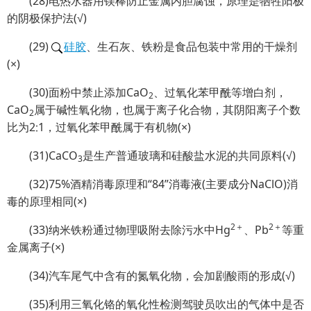
(28)电热水器用镁棒防止金属内胆腐蚀，原理是牺牲阳极
的阴极保护法(√)
(29)
硅胶
、生石灰、铁粉是食品包装中常用的干燥剂
(×)
(30)面粉中禁止添加CaO
、过氧化苯甲酰等增白剂，
2
CaO
属于碱性氧化物，也属于离子化合物，其阴阳离子个数
2
比为2∶1，过氧化苯甲酰属于有机物(×)
(31)CaCO
是生产普通玻璃和硅酸盐水泥的共同原料(√)
3
(32)75%酒精消毒原理和“84”消毒液(主要成分NaClO)消
毒的原理相同(×)
2＋
2＋
(33)纳米铁粉通过物理吸附去除污水中Hg
、Pb
等重
金属离子(×)
(34)汽车尾气中含有的氮氧化物，会加剧酸雨的形成(√)
(35)利用三氧化铬的氧化性检测驾驶员吹出的气体中是否