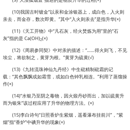
(9)“大漠孤烟直”描述的是物质升华的过程(×)
(10)我国古时镀金“以汞和金涂银器上，成白色，入火则
汞去，而金存，数次即黄。”其中“入火则汞去”是指升华(×)
(11)《天工开物》中“凡石灰，经火焚炼为用”里的“石
灰”指的是 Ca(OH)
(×)
2
(12)《周易参同契》中对汞的描述：“……得火则飞，不见
埃尘，将欲制之，黄芽为根。”黄芽为硫黄(√)
(13)《九转流珠神仙九丹经》中生砒精制砒霜的记
载：“其色飘飘或如霜雪，或如白色钟乳相连。”利用了蒸馏操
作(×)
(14)“水银乃至阴之毒物，因火煅丹砂而出，加以硫黄升
而为银朱”该过程应用了升华的物理方法。(×)
(15)李白诗句“日照香炉生紫烟，遥看瀑布挂前川”，“紫
烟”指“香炉”中碘升华的现象(×)