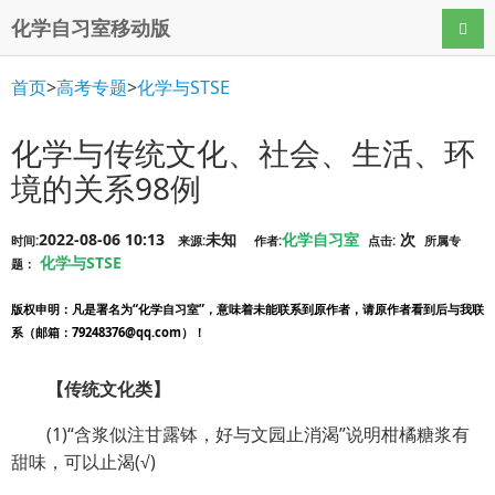
化学自习室移动版
导航
首页
>
高考专题
>
化学与STSE
化学与传统文化、社会、生活、环
境的关系98例
2022-08-06 10:13
未知
化学自习室
次
时间:
来源:
作者:
点击:
所属专
化学与STSE
题：
版权申明
：凡是署名为“化学自习室”，意味着未能联系到原作者，请原作者看到后与我联
系（邮箱：79248376@qq.com）！
【传统文化类】
(1)“含浆似注甘露钵，好与文园止消渴”说明柑橘糖浆有
甜味，可以止渴(√)