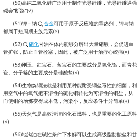
(50)高纯二氧化硅广泛用于制作光导纤维，光导纤维遇强
碱会“断路”(√)
(51)钾－钠
合金
可用于原子反应堆的导热剂，钾与钠
都属于短周期主族元素(×)
(52)
硝化
甘油在体内能够分解出大量硝酸，会促进血
管扩张，防止血管栓塞，因此，被广泛用于治疗心绞痛(×)
(53)刚玉、红宝石、蓝宝石的主要成分是氧化铝，而青花
瓷、分子筛的主要成分是硅酸盐(√)
(54)生物炼铜法就是利用某种能耐受铜盐毒性的细菌，利
用空气中的氧气把不溶性的硫化铜转化为可溶性的铜盐，从
而使铜的冶炼变得成本低，污染小，反应条件十分简单(√)
(55)天然气是高效清洁的化石燃料，也是重要的化工原料
(√)
(56)地沟油在碱性条件下水解可以生成高级脂肪酸盐和甘