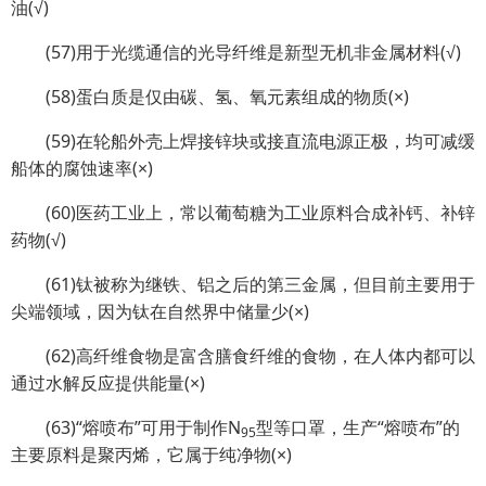
油(√)
(57)用于光缆通信的光导纤维是新型无机非金属材料(√)
(58)蛋白质是仅由碳、氢、氧元素组成的物质(×)
(59)在轮船外壳上焊接锌块或接直流电源正极，均可减缓
船体的腐蚀速率(×)
(60)医药工业上，常以葡萄糖为工业原料合成补钙、补锌
药物(√)
(61)钛被称为继铁、铝之后的第三金属，但目前主要用于
尖端领域，因为钛在自然界中储量少(×)
(62)高纤维食物是富含膳食纤维的食物，在人体内都可以
通过水解反应提供能量(×)
(63)“熔喷布”可用于制作N
型等口罩，生产“熔喷布”的
95
主要原料是聚丙烯，它属于纯净物(×)