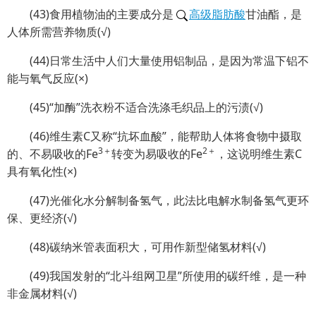
(43)食用植物油的主要成分是
高级脂肪酸
甘油酯，是
人体所需营养物质(√)
(44)日常生活中人们大量使用铝制品，是因为常温下铝不
能与氧气反应(×)
(45)“加酶”洗衣粉不适合洗涤毛织品上的污渍(√)
(46)维生素C又称“抗坏血酸”，能帮助人体将食物中摄取
3＋
2＋
的、不易吸收的Fe
转变为易吸收的Fe
，这说明维生素C
具有氧化性(×)
(47)光催化水分解制备氢气，此法比电解水制备氢气更环
保、更经济(√)
(48)碳纳米管表面积大，可用作新型储氢材料(√)
(49)我国发射的“北斗组网卫星”所使用的碳纤维，是一种
非金属材料(√)