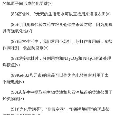
的氧原子间形成的化学键(×)
(85)富含N、P元素的生活用水可以直接用来灌溉农田(×)
(86)可用臭氧代替农药在粮食仓储中杀菌防霉，因为臭氧
具有强氧化性(√)
(87)日常生活中，我们常用小苏打、苏打作食用碱，食盐
作调味剂、食品防腐剂(√)
(88)焊接钢材时，分别用饱和Na
CO
和 NH
Cl溶液处理
2
3
4
焊接点(√)
(89)Ge(32号元素)的单晶可以作为光电转换材料用于太
阳能电池(√)
(90)从花生中提取的生物柴油和从石油炼得的柴油都属于
烃类物质(×)
(91)“光化学烟雾”、“臭氧空洞”、“硝酸型酸雨”的形成都