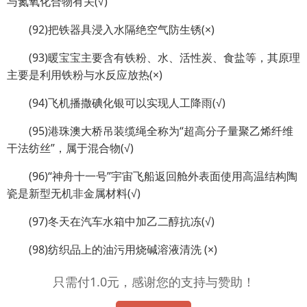
与氮氧化合物有关(√)
(92)把铁器具浸入水隔绝空气防生锈(×)
(93)暖宝宝主要含有铁粉、水、活性炭、食盐等，其原理
主要是利用铁粉与水反应放热(×)
(94)飞机播撒碘化银可以实现人工降雨(√)
(95)港珠澳大桥吊装缆绳全称为“超高分子量聚乙烯纤维
干法纺丝”，属于混合物(√)
(96)“神舟十一号”宇宙飞船返回舱外表面使用高温结构陶
瓷是新型无机非金属材料(√)
(97)冬天在汽车水箱中加乙二醇抗冻(√)
(98)纺织品上的油污用烧碱溶液清洗 (×)
只需付1.0元，感谢您的支持与赞助！