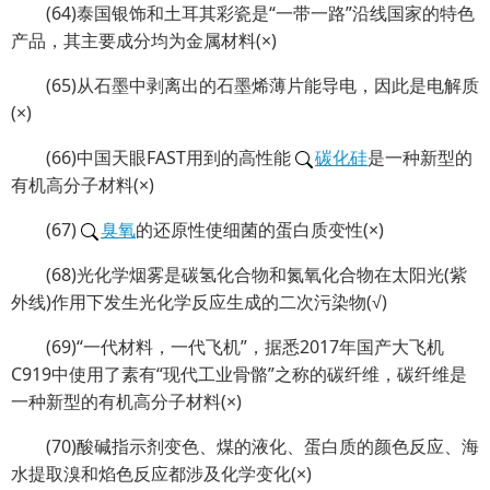
(64)泰国银饰和土耳其彩瓷是“一带一路”沿线国家的特色
产品，其主要成分均为金属材料(×)
(65)从石墨中剥离出的石墨烯薄片能导电，因此是电解质
(×)
(66)中国天眼FAST用到的高性能
碳化硅
是一种新型的
有机高分子材料(×)
(67)
臭氧
的还原性使细菌的蛋白质变性(×)
(68)光化学烟雾是碳氢化合物和氮氧化合物在太阳光(紫
外线)作用下发生光化学反应生成的二次污染物(√)
(69)“一代材料，一代飞机”，据悉2017年国产大飞机
C919中使用了素有“现代工业骨骼”之称的碳纤维，碳纤维是
一种新型的有机高分子材料(×)
(70)酸碱指示剂变色、煤的液化、蛋白质的颜色反应、海
水提取溴和焰色反应都涉及化学变化(×)