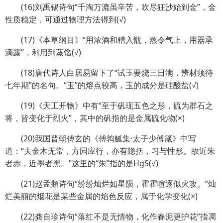
(16)刘禹锡诗句“千淘万漉虽辛苦，吹尽狂沙始到金”，金
性质稳定，可通过物理方法得到(√)
(17)《本草纲目》“用浓酒和糟入甑，蒸令气上，用器承
滴露”，利用到蒸馏(√)
(18)唐代诗人白居易留下了“试玉要烧三日满，辨材须待
七年期”的名句。“玉”的熔点较高，玉的成分是硅酸盐(√)
(19)《天工开物》中有“至于矾现五色之形，硫为群石之
将，皆变化于烈火”，其中的矾指的是金属硫化物(×)
(20)我国晋朝傅玄的《傅鹑觚集·太子少傅箴》中写
道：“夫金木无常，方园应行，亦有隐括，习与性形。故近朱
者赤，近墨者黑。”这里的“朱”指的是HgS(√)
(21)赵孟頫诗句“纷纷灿烂如星陨，霍霍喧逐似火攻。”灿
烂美丽的烟花是某些金属的焰色反应，属于化学变化(×)
(22)龚自珍诗句“落红不是无情物，化作春泥更护花”指凋