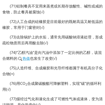
(71)铝制餐具不宜用来蒸煮或长期存放酸性、碱性或咸的
食物，防止餐具被腐蚀(√)
(72)人工合成的硅橡胶是目前最好的既耐高温又耐低温的
橡胶，常用于门窗密封(√)
(73)去除锅炉上的水垢，通常先用碳酸钠溶液处理，形成
疏松物质而后再用酸去除(√)
(74)“乙醇汽油”是向汽油中添加了一定比例的乙醇，该混
合燃料的
热值
也发生了改变(√)
(75)人造纤维、合成橡胶和光导纤维都属于有机高分子化
合物(×)
(76)用CO
合成聚碳酸酯可降解塑料，实现“碳”的循环利
2
用(√)
(77)煤经过气化和液化生成了可燃性气体或液体，变为清
洁能源，是化学变化(√)