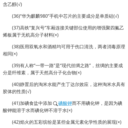
含乙醇(√)
(36)“华为麒麟980”手机中芯片的主要成分是单质硅(√)
(37)高铁“复兴号”车厢连接关键部位使用的增强聚四氟乙
烯板属于无机高分子材料(×)
(38)医用双氧水和酒精均可用于伤口清洗，两者消毒原理
相同(×)
(39)有人称“一带一路”是“现代丝绸之路”，丝绸的主要成
分是纤维素，属于天然高分子化合物(×)
(40)静置后的淘米水能产生丁达尔效应，这种淘米水具有
胶体的性质(√)
(41)加碘食盐中添加
碘酸钾
而不用碘化钾，是因为碘
酸钾能溶于水而碘化钾不溶于水(×)
(42)焰火的五彩缤纷是某些金属元素化学性质的展现(×)