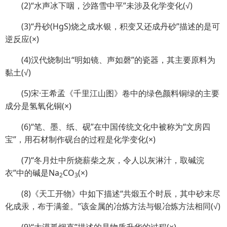
(2)“水声冰下咽，沙路雪中平”未涉及化学变化(√)
(3)“丹砂(HgS)烧之成水银，积变又还成丹砂”描述的是可
逆反应(×)
(4)汉代烧制出“明如镜、声如磬”的瓷器，其主要原料为
黏土(√)
(5)宋·王希孟《千里江山图》卷中的绿色颜料铜绿的主要
成分是氢氧化铜(×)
(6)“笔、墨、纸、砚”在中国传统文化中被称为“文房四
宝”，用石材制作砚台的过程是化学变化(×)
(7)“冬月灶中所烧薪柴之灰，令人以灰淋汁，取碱浣
衣”中的碱是Na
CO
(×)
2
3
(8)《天工开物》中如下描述“共煅五个时辰，其中砂末尽
化成汞，布于满釜。”该金属的冶炼方法与银冶炼方法相同(√)