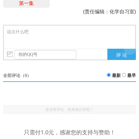
第一集
(责任编辑：化学自习室)
说点什么吧
全部评论（
0
）
最新
最早
还没有评论，快来抢沙发吧！
化学网友
评论
href="/plus/view.php?aid=17028">实验模拟：启普发
：很形象！值得学习。
只需付1.0元，感谢您的支持与赞助！
生