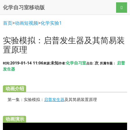
化学自习室移动版
导航
首页
>
动画短视频
>
化学实验1
实验模拟：启普发生器及其简易装
置原理
2019-01-14 11:06
未知
化学自习室
次
启普
时间:
来源:
作者:
点击:
所属专题：
发生器
动画介绍
第一集：实验模拟：
启普发生器
及其简易装置原理
动画演示