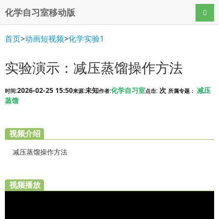
化学自习室移动版
导航
首页
>
动画短视频
>
化学实验1
实验演示：减压蒸馏操作方法
2026-02-25 15:50
未知
化学自习室
次
减压
时间:
来源:
作者:
点击:
所属专题：
蒸馏
视频介绍
减压蒸馏操作方法
视频播放