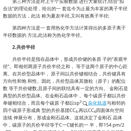
第三种方法是对上千个实验数据 进行大量统计,结合“拟
合法”的理论处理，给出的一 套迄今为止最为丰富的离子半径
数据的方法，此法 称为夏农半径,又叫有效离子半径;
第四种方法是一 套用热化学方法计算得出的多原子离子
半径数据的 方法,此法称为热化学半径。
2.共价半径
共价半径是指在晶体中，形成共价键的各原 子的“表观半
径”。即相邻两原子共价半径之和， 等于这两个原子的中心距
离。在共价型晶体中， 原子间以共价键相结合，共价键具有
方向性和饱 和性。因此，共价型晶体其微粒（原子）的配位
数 等于共价键数,且原子间的联结具有一定的方向。 金刚石是
典型的共价型晶体。在金刚石晶体中， 每个碳原子都以共价
3
单键相结合，而且每个碳原 子都以sp
杂化轨道
与相邻的
四个碳原子形成典 型的共价基团CC
,再以CC
四面体向空间
4
4
连续 伸展分布，形成金刚石晶体。这就决定了金刚石 晶体
中，碳原子的共价半径等于C一C键长的一 半，即154 pm/2