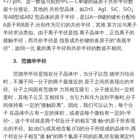
=77 pm。这一数值与烷烃中C— C单键的碳原子共价半径数
据十分接近。其他的 共价型晶体，如ZnS、AgI、SiC、SiO
2
等AB型或AB2 型晶体的原子半径，是以A一B键的键长分配给
A原子和B原子,分别作为它们的共价半径，其推 算方法与离子
半径求法类似。由于离子半径是指 离子晶体中，正负离子的
接触半径，而共价半径是 指形成共价键的各原子的“表观半
径”，故同一元 素的离子半径和共价半径的数值不相同。
3. 范德华半径
范德华半径是指在分子晶体中，当分子以范 德华力结合
时，不属于同一分子的两个最接近的 原子之间所表现出的半
径。分子之间固有范德华 力而相互吸引，分子接近到一定程
度时，其电子云又 互相排斥，当引力和斥力达到平衡时,分子
间保持着 一定的“接触距离”。因此，我们可以认为，每个分
子 在晶体中占有一定的体积，或者说每个微粒有一定
的
半
“
径
，
这个半径就是两个邻近分子的相互“接 触
的原子所表现
”
”
出的半径。如:由Cl
或其他含氯 (Cl)的分子所组成的晶体中,两
2
个邻近分子相互“接 触”的两个氯原子间的距离,经实验测定约