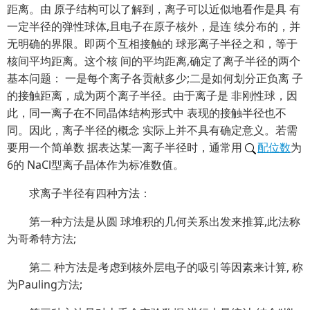
距离。由 原子结构可以了解到，离子可以近似地看作是具 有
一定半径的弹性球体,且电子在原子核外，是连 续分布的，并
无明确的界限。即两个互相接触的 球形离子半径之和，等于
核间平均距离。这个核 间的平均距离,确定了离子半径的两个
基本问题： 一是每个离子各贡献多少;二是如何划分正负离 子
的接触距离，成为两个离子半径。由于离子是 非刚性球，因
此，同一离子在不同晶体结构形式中 表现的接触半径也不
同。因此，离子半径的概念 实际上并不具有确定意义。若需
要用一个简单数 据表达某一离子半径时，通常用
配位数
为
6的 NaCl型离子晶体作为标准数值。
求离子半径有四种方法：
第一种方法是从圆 球堆积的几何关系出发来推算,此法称
为哥希特方法;
第二 种方法是考虑到核外层电子的吸引等因素来计算, 称
为Pauling方法;