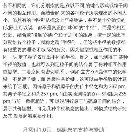
各不相同的，它们分别指的是,在以不同 的键合形式或粒子间
不同的相互作用。而结合起 来的各种粒子所表现出的不同大
小。虽然有的 “半径”从概念上严格地讲，并不是十分确切的
(实际上可以说，都不是真正的“球体”的“半径”， 而是将相互
邻近、结合或“接触”的两个粒子之间 的距离，按一定的比率
分配给各个粒子，就称之谓 “半径”），但这些半径的数据都
有很重要的理论 和实际的意义。因为键型或相互作用的不
同，决 定了粒子表现出不同的半径。反之，如已测得了 某种
半径的数值，也就可以判定粒子间的结合属 于何种相互作用
或键型。二者之间有密切联系， 例如,立方ZnS晶体中的化学
键，不是离子键，而 是极性共价键，这可以由半径数据计算
来给予证 明。因锌原子和硫原子的共价半径之和为 237 pm,
其离子半径之和为257 pm;而由实验测得的Zn—S间距为235
pm,与前一数据相近，可 以说明锌原子与硫原子间的结合，
属于共价键型。 可见几种半径概念的提出，对物质结构研究
及其 发展起着重要作用。
只需付1.0元，感谢您的支持与赞助！