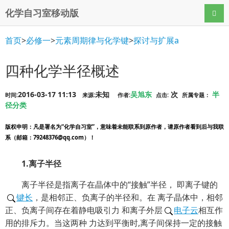
化学自习室移动版
导航
首页
>
必修一
>
元素周期律与化学键
>
探讨与扩展a
四种化学半径概述
2016-03-17 11:13
未知
吴旭东
次
半
时间:
来源:
作者:
点击:
所属专题：
径分类
版权申明
：凡是署名为“化学自习室”，意味着未能联系到原作者，请原作者看到后与我联
系（邮箱：79248376@qq.com）！
1.离子半径
离子半径是指离子在晶体中的“接触”半径， 即离子键的
键长
，是相邻正、负离子的半径和。在 离子晶体中，相邻
正、负离子间存在着静电吸引力 和离子外层
电子云
相互作
用的排斥力。当这两种 力达到平衡时,离子间保持一定的接触