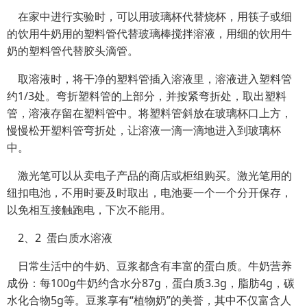
在家中进行实验时，可以用玻璃杯代替烧杯，用筷子或细
的饮用牛奶用的塑料管代替玻璃棒搅拌溶液，用细的饮用牛
奶的塑料管代替胶头滴管。
取溶液时，将干净的塑料管插入溶液里，溶液进入塑料管
约1/3处。弯折塑料管的上部分，并按紧弯折处，取出塑料
管，溶液存留在塑料管中。将塑料管斜放在玻璃杯口上方，
慢慢松开塑料管弯折处，让溶液一滴一滴地进入到玻璃杯
中。
激光笔可以从卖电子产品的商店或柜组购买。激光笔用的
纽扣电池，不用时要及时取出，电池要一个一个分开保存，
以免相互接触跑电，下次不能用。
2、2
蛋白质水溶液
日常生活中的牛奶、豆浆都含有丰富的蛋白质。牛奶营养
成份：每100g牛奶约含水分87g，蛋白质3.3g，脂肪4g，碳
水化合物5g等。豆浆享有“植物奶”的美誉，其中不仅富含人