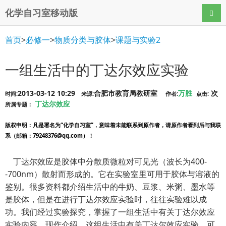
化学自习室移动版
导航
首页
>
必修一
>
物质分类与胶体
>
课题与实验2
一组生活中的丁达尔效应实验
2013-03-12 10:29
合肥市教育局教研室
万胜
次
时间:
来源:
作者:
点击:
丁达尔效应
所属专题：
版权申明
：凡是署名为“化学自习室”，意味着未能联系到原作者，请原作者看到后与我联
系（邮箱：79248376@qq.com）！
丁达尔效应是胶体中分散质微粒对可见光（波长为400-
-700nm）散射而形成的。它在实验室里可用于胶体与溶液的
鉴别。很多资料都介绍生活中的牛奶、豆浆、米粥、墨水等
是胶体，但是在进行丁达尔效应实验时，往往实验难以成
功。我们经过实验探究，掌握了一组生活中有关丁达尔效应
实验内容，现作介绍。这组生活中有关丁达尔效应实验，可