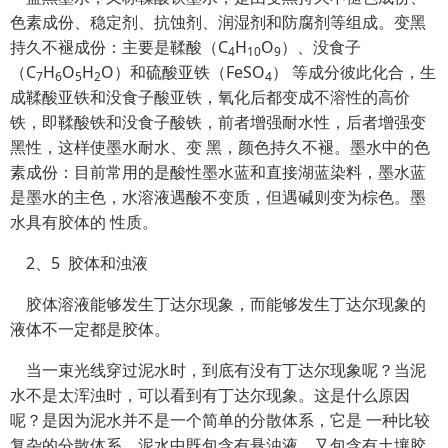
色素成份、稳定剂、抗蚀剂、润湿剂和防腐剂等组成。变黑
持久不褪成份：主要是鞣酸（C
H
O
）、没食子
4
10
9
（C
H
O
H
O）和硫酸亚铁（FeSO
） 等成分彼此化合，生
7
6
5
2
4
成鞣酸亚铁和没食子酸亚铁，氧化后都变成不溶性的高价
铁，即鞣酸铁和没食子酸铁，前者增强耐水性，后者增强变
黑性，这样使墨水耐水、变 黑，颜色持久不褪。墨水中的色
素成份：目前常用的是酸性墨水蓝和直接湖蓝染料，墨水蓝
是墨水的主色，水溶液遇酸不变质，但遇碱则变为棕色。墨
水具有胶体的 性质。
2、5
胶体和浊液
胶体溶液能够发生丁达尔现象，而能够发生丁达尔现象的
液体不一定都是胶体。
当一束光线穿过泥水时，到底有没有丁达尔现象呢？当泥
水不是太浑浊时，可以看到有丁达尔现象。这是什么原因
呢？是因为泥水并不是一个简单的分散体系，它是 一种比较
复杂的分散体系。泥水中既包含有悬浊液，又包含有土壤胶