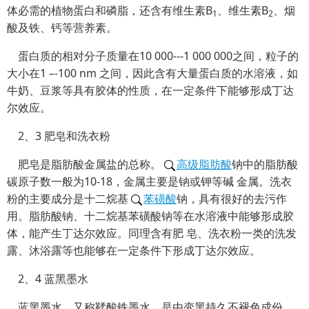
体必需的植物蛋白和磷脂，还含有维生素B
、维生素B
、烟
1
2
酸及铁、钙等营养素。
蛋白质的相对分子质量在10 000---1 000 000之间，粒子的
大小在1 –-100 nm 之间，因此含有大量蛋白质的水溶液，如
牛奶、豆浆等具有胶体的性质，在一定条件下能够形成丁达
尔效应。
2、3 肥皂和洗衣粉
肥皂是脂肪酸金属盐的总称。
高级脂肪酸
钠中的脂肪酸
碳原子数一般为10-18，金属主要是钠或钾等碱 金属。洗衣
粉的主要成分是十二烷基
苯磺酸
钠，具有很好的去污作
用。脂肪酸钠、十二烷基苯磺酸钠等在水溶液中能够形成胶
体，能产生丁达尔效应。同理含有肥 皂、洗衣粉一类的洗发
露、沐浴露等也能够在一定条件下形成丁达尔效应。
2、4 蓝黑墨水
蓝黑墨水，又称鞣酸铁墨水，是由变黑持久不褪色成份、