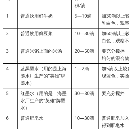
积/滴
1
普通饮用鲜牛奶
5—10滴
加30滴以上
乳白色，观察
2
普通饮用鲜豆浆
10—30滴
加60滴以上
白色，观察不
3
普通米粥上面的米汤
20—50滴
要充分搅拌
均匀的混合
4
蓝黑墨水（用的是上海
1—2滴
加5滴以上较
墨水厂生产的“英雄”牌
现蓝色，实
墨水）
5
红墨水（用的是上海墨
30—80滴
要充分搅拌
水厂生产的“英雄”牌墨
水）
6
普通肥皂水
10—30滴
普通肥皂加
得到肥皂水