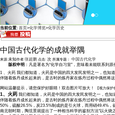
当前位置:
首页
>
化学博览
>
化学历史
<
中国古代化学的成就举隅
未知
张超鹏
次
中国古代化学
来源:
作者:
点击:
所属专题：
版权申明
：凡是署名为“化学自习室”，意味着未能联系到原作者
1 、火药 我们都知道，火药是中国的四大发民发明之一，也
伴随着炼丹成长起来的，是古时的炼丹家在炼丹过程中偶然将这
网站温馨提示，请您保护好眼睛！双击图片可放大！
【视力保护
1
、火药
我们都知道，火药是中国的四大发民发明之一，也知
伴随着炼丹成长起来的，是古时的炼丹家在炼丹过程中偶然将
50%
，硫酸
26.5%
，炭
23.5%
制成的是引火球，而用硝
49.4%
，
南北朝时期，陶弦景就提出了一种相当科学的鉴别方法“以火烧