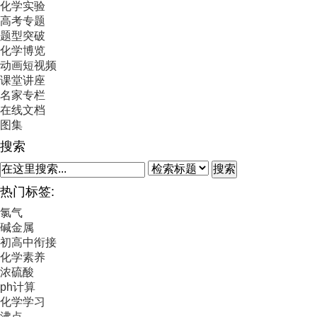
化学实验
高考专题
题型突破
化学博览
动画短视频
课堂讲座
名家专栏
在线文档
图集
搜索
搜索
热门标签:
氯气
碱金属
初高中衔接
化学素养
浓硫酸
ph计算
化学学习
沸点