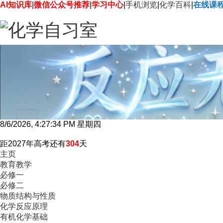
AI知识库
|
微信公众号推荐
|
学习中心
|
手机浏览
|
化学百科
|
在线课
8/6/2026, 4:27:35 PM 星期四
距2027年高考还有
304
天
主页
教育教学
必修一
必修二
物质结构与性质
化学反应原理
有机化学基础