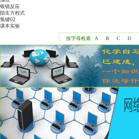
银镜反应
陌生方程式
氢键02
课本实验
按字母检索
A
B
C
D
Y
Z
Previous