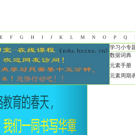
E
F
G
H
I
J
K
L
M
N
O
P
Q
学习小专
数据词典
元素手册
元素周期
Next