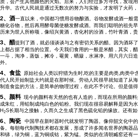
质，会产生其他颜色的火焰。后来，人们经过多方寻找，发现用
升华。古代人民就是通过无数次的努力与实验，才发明了火药，
2
、酒
一直以来，中国都习惯用谷物酿酒。谷物发酵成酒一般
糖化谷物，然后再用酵母菌使糖发酵成酒。而我们聪明的祖先早
历来为世人所称颂，像绍兴黄酒，杏化村的汾酒，竹叶青酒，贵
3
、醋
提到了酒，就必须谈谈与之有密切关系的醋。因为酒坏了
上都占据了相当的位置。今天我们食用的一般是米醋，其实，醋
一斗，淘净，蒸饭，摊冷，罨黄，晒簸，水淋净。用六月六日造
外。
4
、食盐
原始社会人类以狩猎为生时
,
吃的主要是肉类
,
肉类中
代人民开始制盐大约就是在那时候。劳动人民很早就知道了从海
制造食盐的方法，是简单的物理过程，在此不予讨论。但是值得
5
、颜料
现今的颜料有天然的也有人造的，而现在所用的颜料
成朱红，用铅制成纯白色的铅粉。我们现在很容易解释是因为水
H
S
长期与之接触，久而久之生成了黑色硫化铅的缘故。还有如
2
6
、陶瓷
中国早在新时器时代就发明了陶器。像仰韶文化中的
备。每朝每代制陶技术都在发展，形成了许多闻名世界的陶器品
和锑，绿为铜，蓝为铜或钴，紫为锰。类似的在清朝臧窑还有一