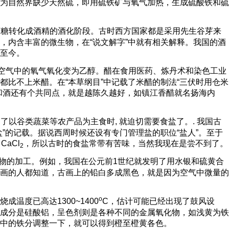
为自然界缺少天然硫，即用硫铁矿与氧气加热，生成硫酸铁和硫
萄糖转化成酒精的酒化阶段。古时西方国家都是采用先生谷芽来
，内含丰富的微生物，在“说文解字”中就有相关解释。我国的酒
至今。
被空气中的氧气氧化变为乙醇。醋在食用医药、炼丹术和染色工业
比不上米醋。在“本草纲目”中记载了米醋的制法“三伏时用仓米
和酒还有个共同点，就是越陈久越好，如镇江香醋就名扬海内
到了以谷类蔬菜等农产品为主食时
,
就迫切需要食盐了。
.
我国古
”的记载。据说西周时候还设有专门管理盐的职位“盐人”。至于
、
CaCl
，所以古时的食盐常带有苦味，当然我现在是尝不到了。
2
物的加工。例如，我国在公元前
1
世纪就发明了用水银和硫黄合
画的人都知道，古画上的铅白多成黑色，就是因为空气中微量的
o
烧成温度已高达
1300~1400
C
，估计可能已经出现了鼓风设
成分是硅酸铝，呈色剂则是各种不同的金属氧化物，如浅黄为铁
中的铁分调整一下，就可以得到橙至橙黄各色。