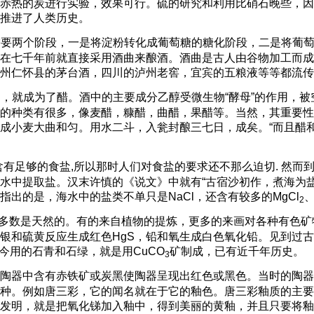
赤热的炭进行实验，效果可行。硫的研究和利用比硝石晚些，因
推进了人类历史。
需要两个阶段，一是将淀粉转化成葡萄糖的糖化阶段，二是将葡
在七千年前就直接采用酒曲来酿酒。酒曲是古人由谷物加工而成
州仁怀县的茅台酒，四川的泸州老窖，宜宾的五粮液等等都流传
，就成为了醋。酒中的主要成分乙醇受微生物“酵母”的作用，
的种类有很多，像麦醋，糠醋，曲醋，果醋等。当然，其重要性都
成小麦大曲和匀。用水二斗，入瓮封酿三七日，成矣。“而且醋
含有足够的食盐
,
所以那时人们对食盐的要求还不那么迫切
.
然而
水中提取盐。汉末许慎的《说文》中就有“古宿沙初作，煮海为盐
指出的是，海水中的盐类不单只是
NaCl
，还含有较多的
MgCl
2
多数是天然的。有的来自植物的提炼，更多的来画对各种有色矿
银和硫黄反应生成红色
HgS
，铅和氧生成白色氧化铅。见到过古
今用的石青和石绿，就是用
CuCO
矿制成，已有近千年历史。
3
陶器中含有赤铁矿或炭黑使陶器呈现出红色或黑色。当时的陶器
种。例如唐三彩，它的闻名就在于它的釉色。唐三彩釉质的主要
发明，就是把氧化锑加入釉中，得到美丽的黄釉，并且只要将釉