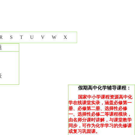
R
S
T
U
V
W
X
题
表
假期高中化学辅导课程：
国家中小学课程资源高中化
学在线课堂实录，涵盖必修第一
册、必修第二册、选择性必修
一、选择性必修二等课程模块，
由名师分课时讲解，与课堂教学
同步，可作为化学学习的先修课
或复习巩固课。