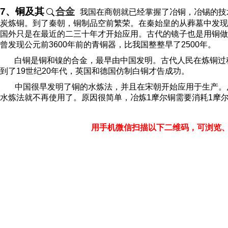
7
、铜及其
合金
我国在商朝就已经掌握了冶铜，冶锡的技
炭炼铜。到了秦朝，铜制品空前繁荣。在秦始皇的从葬墓中发现
国外只是在最近的二三十年才开始应用。古代的镜子也是用铜做
曾发现公元前
3600
年前的青铜器，比我国整整早了
2500
年。
白铜是铜和镍的合金，最早由中国发明。古代人民在炼铜过
到了
19
世纪
20
年代，英国和德国仿制白铜才告成功。
中国很早发明了铜的水炼法，并且在宋朝开始应用于生产。
水炼法就不再使用了。原因很简单，冶炼
1
摩尔铜需要消耗
1
摩
用手机微信扫描以下二维码，可浏览