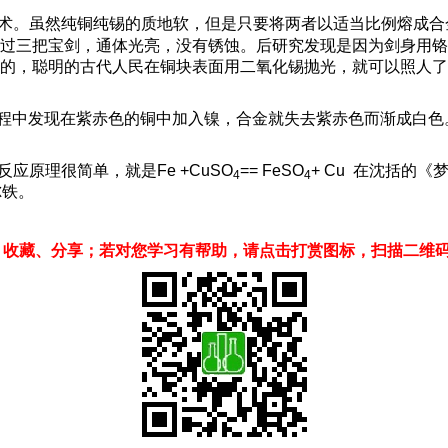
术。虽然纯铜纯锡的质地软，但是只要将两者以适当比例熔成合
过三把宝剑，通体光亮，没有锈蚀。后研究发现是因为剑身用铬
的，聪明的古代人民在铜块表面用二氧化锡抛光，就可以照人了
程中发现在紫赤色的铜中加入镍，合金就失去紫赤色而渐成白色。
反应原理很简单，就是
Fe +CuSO
== FeSO
+ Cu
在沈括的《梦
4
4
尔铁。
、收藏、分享；若对您学习有帮助，请点击打赏图标，扫描二维