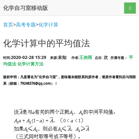
化学自习室移动版
导航
首页
>
高考专题
>
化学计算
化学计算中的平均值法
2020-02-28 15:29
未知
王匆雨
次
平
时间:
来源:
作者:
点击:
所属专题：
均值法
化学计算方法
版权申明
：凡是署名为“化学自习室”，意味着未能联系到原作者，请原作者看到后与我联
系（邮箱：79248376@qq.com）！