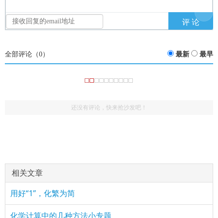
全部评论（
0
）
最新
最早
还没有评论，快来抢沙发吧！
(2454264268)
评论
href="/plus/view.php?aid=10046">化学计算中的平均
：好，讲的好
值
相关文章
用好“1”，化繁为简
化学计算中的几种方法小专题