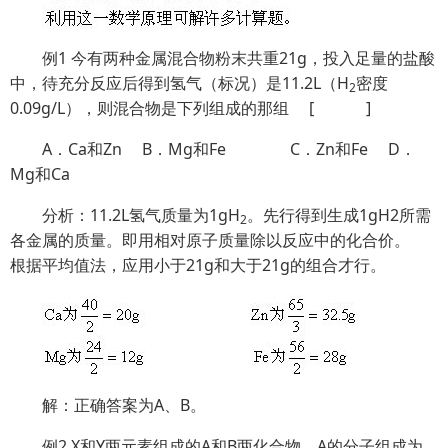
例1 今有两种金属混合物粉末共重21g，投入足量的盐酸
中，待充分反应后得到氢气（标况）是11.2L（H
密度
2
0.09g/L），则混合物是下列组成的那组 [ ]
A．Ca和Zn B．Mg和Fe C．Zn和Fe D．
Mg和Ca
分析：11.2L氢气质量为1gH
。先行得到生成1gH2所需
2
各金属的质量。即用相对原子质量除以反应中的化合价。
根据平均值法，应用小于21g和大于21g的组合才行。
解：正确答案为A、B。
例2 X和Y两元素组成的A和B两化合物，A的分子组成为