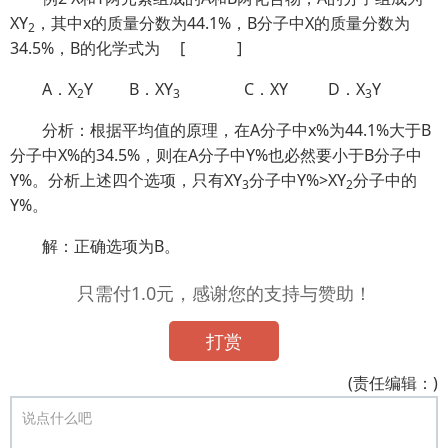
XY
，其中x的质量分数为44.1%，B分子中X的质量分数为
2
34.5%，B的化学式为 [ ]
A．X
Y B．XY
C．XY D．X
Y
2
3
3
分析：根据平均值的原理，在A分子中x%为44.1%大于B
分子中X%的34.5%，则在A分子中Y%也必然要小于B分子中
Y%。分析上述四个选项，只有XY
分子中Y%>XY
分子中的
3
2
Y%。
解：正确选项为B。
只需付1.0元，感谢您的支持与赞助！
打赏
(责任编辑：)
说点什么吧