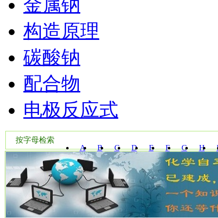
金属钠
构造原理
碳酸钠
配合物
电极反应式
按字母检索
A
B
C
D
E
F
G
H
W
X
Y
Z