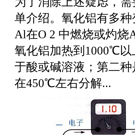
为了消除上述疑虑，需
单介绍。氧化铝有多种变体，
Al在O 2 中燃烧或灼烧
氧化铝加热到1000℃
于酸或碱溶液；第二种是γ-A
在450℃左右分解...