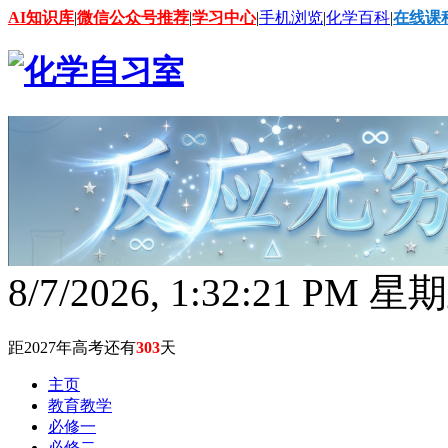
AI知识库
|
微信公众号推荐
|
学习中心
|
手机浏览
|
化学百科
|
在线课
8/7/2026, 1:32:23 PM 星
距2027年高考还有
303
天
主页
教育教学
必修一
必修二