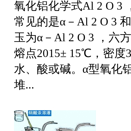
氧化铝化学式Al 2 O
常见的是α－Al 2 O 3 
玉为α－Al 2 O 3 ，六
熔点2015± 15℃，密度3
水、酸或碱。α型氧化
堆...