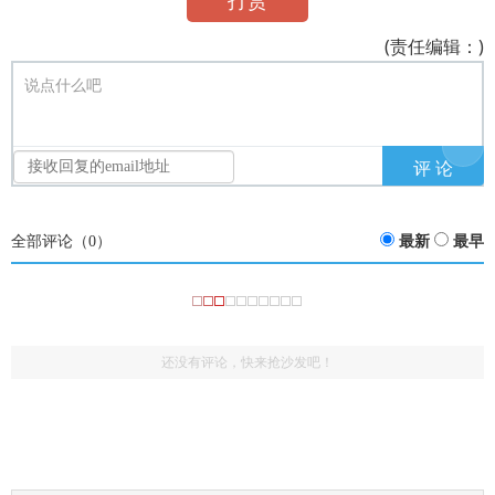
打赏
(责任编辑：)
说点什么吧
全部评论（
0
）
最新
最早
还没有评论，快来抢沙发吧！
(2334607759)
评论
href="/plus/view.php?aid=13680">有机物命名：常见
：取代基有苯，那苯又在什么位置
官
(2845857830)
评论
href="/plus/view.php?aid=13680">有机物命名：常见
：感谢大佬，呵呵哈哈哈
官