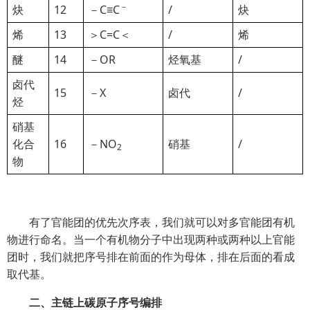
－
炔
12
－C≡C
/
炔
烯
13
＞C=C＜
/
烯
醚
14
－OR
烃氧基
/
卤代
15
－X
卤代
/
烃
硝基
化合
16
－NO
硝基
/
2
物
有了官能团的优先次序表，我们就可以对多官能团有机
物进行命名。当一个有机物分子中出现两种或两种以上官能
团时，我们就把序号排在前面的作为母体，排在后面的看成
取代基。
二、主链上碳原子序号编排