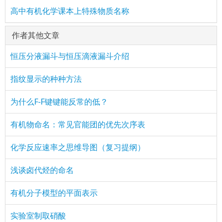
高中有机化学课本上特殊物质名称
作者其他文章
恒压分液漏斗与恒压滴液漏斗介绍
指纹显示的种种方法
为什么F-F键键能反常的低？
有机物命名：常见官能团的优先次序表
化学反应速率之思维导图（复习提纲）
浅谈卤代烃的命名
有机分子模型的平面表示
实验室制取硝酸