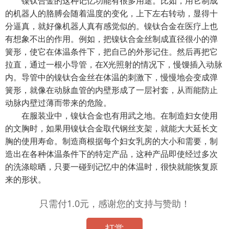
镍钛合金的这种记忆功能有很多用途。比如，用它制成
的机器人的胳膊会随着温度的变化，上下左右转动，显得十
分逼真，就好像机器人真有感觉似的。镍钛合金在医疗上也
有想象不出的作用。例如，把镍钛合金丝制成直径很小的弹
簧形，使它在体温条件下，把自己的外形记住。然后再把它
拉直，通过一根小导管，在X光照射的情况下，慢馒插入动脉
内。导管中的镍钛合金丝在体温的刺激下，慢慢地会变成弹
簧形，就像在动脉血管的内壁形成了一层衬套，从而能防止
动脉内壁过薄而带来的危险。
在服装业中，镍钛合金也有用武之地。在制造妇女使用
的文胸时，如果用镍钛合金取代钢丝支架，就能大大延长文
胸的使用寿命。制造商根据每个妇女乳房的大小和需要，制
造出在各种体温条件下的特定产品，这种产品即使经过多次
的洗涤晾晒，只要一碰到记忆中的体温时，很快就能恢复原
来的形状。
只需付1.0元，感谢您的支持与赞助！
打赏