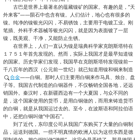
古巴是世界上最著名的蕴藏镍矿的国家。有趣的是，“天
外来客”——陨石中也含有镍。人们估计，地心也有很多的
镍。纯净的镍银光闪闪，不易锈蚀，主要用于电镀工业。刚
笔插、外科手术器械等银光闪闪，就是因为表面镀了一层
镍，既美观、干净，又能防止生锈。
在世界上，人们一直认为镍是瑞典科学家克朗斯塔特在
１７５１年首先发现的。然而，实际上我国才是最早知道镍
的国家。历史学家们发现，我国早在克朗斯塔特发现镍前一
千八百年的西汉（公元前一世纪）就已知道用镍和铜来制造
合金
——白铜。那时人们主要用白铜来作马具、烛台、盘
子等。我国古代制造的白铜器件，不仅畅销全国各地，还远
销国外。秦汉时，在新疆西边有一个大夏国，与众不同的
是，这个国家使用的货币，是用白铜做的，而用来铸造货币
的白铜，就是从我国运过去的。至今，在波斯语和阿拉伯语
中，还把白铜叫做“中国石”。
到了近代，东印度公司从我国广东购买了大量的白铜制
品，运送到德国。一些不明真情的欧洲人以为这些东西是德
国制造的，把白铜叫做“德银”，这完全是弄错了。那是德国人