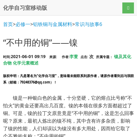
化学自习室移动版
导航
首页
>
必修一
>
铝铁铜与金属材料
>
常识与故事6
“不中用的铜”——镍
2021-06-01 09:19
李萱
次
镍及其化
时间:
来源:
作者:
点击:
所属专题：
合物
化学元素概述
版权申明
：凡是署名为“化学自习室”，意味着未能联系到原作者，请原作者看到后与我联
系（邮箱：79248376@qq.com）！
镍是一种银白色的金属，十分坚硬，它的熔点比号称“不
怕火”的黄金还要高出几百度。镍的本领在很多方面都超过了
铜。可是，镍的拉丁文原意竟是“不中用的铜”，这是怎么回事
呢？原来，最初人炼出的镍不纯，其中含有许多杂质，影响
了镍的性能，人们却误以为镍没有多大用处，因而给它取了
个不雅的名称：“不中用的铜”。