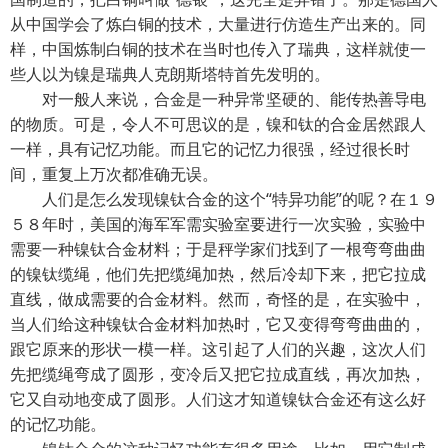
从中国学会了炼白铜的技术，大量进行仿造生产出来的。同
样，中国炼制白铜的技术在当时也传入了瑞典，这样就使一
些人以为镍是瑞典人克朗斯塔特首先发明的。
对一般人来说，合金是一种异常坚硬的、能传热善导电
的物质。可是，令人不可思议的是，镍和钛的合金居然跟人
一样，具有记忆功能。而且它的记忆力很强，经过很长时
间，重复上万次都准确无误。
人们是怎么发现镍钛合金的这个“特异功能”的呢？在１９
５８年时，美国的海军军需实验室要进行一次实验，实验中
需要一种镍钛合金材料；于是秤学家们找到了一根弯弯曲曲
的镍钛缆绳，他们先把缆绳加热，然后冷却下来，把它拉成
直线，做成需要的合金材料。然而，奇怪的是，在实验中，
当人们给这种镍钛合金材料加热时，它又变得弯弯曲曲的，
跟它原来的形状一模一样。这引起了人们的兴趣，这次人们
先把缆绳弯成了圆形，变冷后又把它拉成直线，再次加热，
它又自动地变成了圆形。人们这才知道镍钛合金还有这么好
的记忆功能。