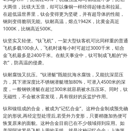
大两倍，比镁大五倍，却可以像铜一样经得起锤击和拉延。
在超低温世界里，钛会变得更为坚硬，并有超导体的性能，
钢则变得脆弱无能。钛耐高温，熔点1942K，比黄金高近
1000K，比钢高近500K。
钛坚实又轻便。“钛飞机”，一架大型钛客机可比同样重的普通
飞机多载100余人，飞机时速每小时可超过3000千米，铝合
金飞机最多是2400千米。在航天事业中，钛可制成飞船的“外
衣”，防高温的侵袭。
钛耐腐蚀又抗压。“钛潜艇”既能抗海水腐蚀，又能抗深层压
力，其下潜深度比不锈钢潜艇增加80%，可潜入4500米的深
度，一般钢铁潜艇在超过300米就容易被水压压坏。同时，钛
无磁性，不会被水雷发现，具有很好的反监护作用。
钛和镍组成的合金，被成为“记忆合金”。这种合金制成预先确
定的形状,再经定型处理后,若受外力变形，只要稍微加热便可
恢复原来的面貌。这种合金目前已在不少领域得到应用。如
美国阿波罗号飞船上用的天线，就是这种记忆合金；上海第