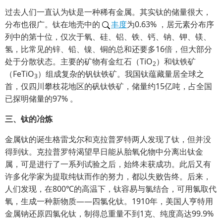
过去人们一直认为钛是一种稀有金属。其实钛的储量很大，
分布也很广。钛在地壳中的
丰度
为0.63% ，居元素分布序
列中的第十位，仅次于氧、硅、铝、铁、钙、钠、钾、镁、
氢，比常见的锌、铅、镍、铜的总和还要多16倍，但大部分
处于分散状态。主要的矿物有金红石（TiO
）和钛铁矿
2
（FeTiO
）组成复杂的钒钛铁矿。我国钛蕴藏量居全球之
3
首，仅四川攀枝花地区的矾钛铁矿，储量约15亿吨，占全国
已探明储量的97% 。
三、钛的冶炼
金属钛的诞生格雷戈尔和克拉普罗特两人发现了钛，但并没
得到钛。克拉普罗特渴望早日能从胎氧化物中分离出钛金
属，可是进行了一系列试验之后，始终未获成功。此后又有
许多化学家为提取纯钛而作的努力，都以失败告终。后来，
人们发现，在800℃的高温下，钛容易与氯结合，可用氯取代
氧，生成一种新物质——四氯化钛。1910年，美国人亨特用
金属钠还原四氯化钛，制得总重量不到1克、纯度高达99.9%