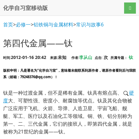
化学自习室移动版
导航
首页
>
必修一
>
铝铁铜与金属材料
>
常识与故事6
第四代金属——钛
2012-01-16 20:42
未知
李从山
次
钛
时间:
来源:
作者:
点击:
所属专题：
版权申明
：凡是署名为“化学自习室”，意味着未能联系到原作者，请原作者看到后与我联
系（邮箱：79248376@qq.com）！
钛是一种过渡金属，但不是稀有金属。钛具有熔点高、
硬
度
大、可塑性强、密度小、耐腐蚀等优点。钛及其化合物被
广泛应用于飞机、火箭、导弹、人造卫星、宇宙飞船、舰
艇、军工、医疗以及石油化工等领域。铜、铁、铝分别称为
第一、二、三代金属，它们的接班人，即第四代金属，就是
被称为21世纪的金属——钛。