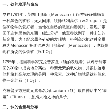
一、钛的发现与命名
早在1791年，英国门那新（Meneccin）山谷中静静地躺着
一种黑色的矿砂，无人问津。牧师格利高尔（w.Gregor）是
位矿物学的爱好者，当他在自己的教区内游览时，发现并带
回了这种黑色的东西，经过分析，他宣称找到了一种未知的
新金属。为了纪念黑色矿砂的发现地，格利高尔把这种金属
称为Menaccin,把矿砂称为门那新矿（Menaccite），也就是
现在所说的钛铁矿（FeTiO
）
3
1795年，德国科学家克拉普罗兹（铀的发现者）从匈牙利带
回的矿物中成功地分离出一种新元素的氧化物，并很快确定
他和格利高尔发现的是同一种元素。这种矿物就是钛的氧化
物—金红石（TiO
）。
2
克拉普罗兹把此元素命名为titanium（钛）取自神话中的“泰
坦”（Titans），意指大地之神的儿子。
二、钛的含量与分布