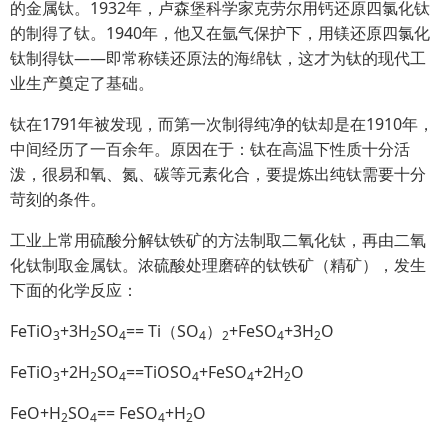
的金属钛。1932年，卢森堡科学家克劳尔用钙还原四氯化钛
的制得了钛。1940年，他又在氩气保护下，用镁还原四氯化
钛制得钛——即常称镁还原法的海绵钛，这才为钛的现代工
业生产奠定了基础。
钛在1791年被发现，而第一次制得纯净的钛却是在1910年，
中间经历了一百余年。原因在于：钛在高温下性质十分活
泼，很易和氧、氮、碳等元素化合，要提炼出纯钛需要十分
苛刻的条件。
工业上常用硫酸分解钛铁矿的方法制取二氧化钛，再由二氧
化钛制取金属钛。浓硫酸处理磨碎的钛铁矿（精矿），发生
下面的化学反应：
FeTiO
+3H
SO
== Ti（SO
）
+FeSO
+3H
O
3
2
4
4
2
4
2
FeTiO
+2H
SO
==TiOSO
+FeSO
+2H
O
3
2
4
4
4
2
FeO+H
SO
== FeSO
+H
O
2
4
4
2