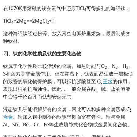
在1070K用熔融的镁在氩气中还原TiCl
可得多孔的海绵钛：
4
TiCl
+2Mg==2MgCl
+Ti
4
2
这种海绵钛经过粉碎、放入真空电弧炉里熔炼，最后制成各
种钛材。
四、钛的化学性质及钛的主要化合物
钛属于化学性质比较活泼的金属。加热时能与O
、N
、H
、
2
2
2
S和卤素等非金属作用。但在常温下，钛表面易生成一层极薄
的致密的氧化物保护膜，可以抵抗强酸甚至
王水
的作用，
表现出强的抗腐蚀性。因此，一般金属在酸、碱、盐的溶液
中变得千疮百孔而钛却安然无恙。
液态钛几乎能溶解所有的金属，因此可以和多种金属形成
合金
。钛加入钢中制得的钛钢坚韧而富有弹性。钛与金属
Al、Sb、Be、Cr、Fe等生成填隙式化合物或金属间化合物。