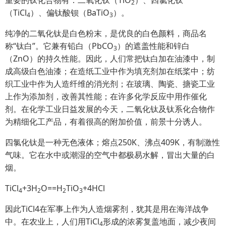
重要的钛化合物有：二氧化钛（TiO
）、四氯化钛
2
（TiCl
）、偏钛酸钡（BaTiO
）。
4
3
纯净的二氧化钛是白色粉末，是优良的白色颜料，商品名
称“钛白”。它兼有铅白（PbCO
）的遮盖性能和锌白
3
（ZnO）的持久性能。因此，人们常把钛白加在油漆中，制
成高级白色油漆；在造纸工业中作为填充剂加在纸桨中；纺
织工业中作为人造纤维的消光剂；在玻璃、陶瓷、搪瓷工业
上作为添加剂，改善其性能；在许多化学反应中用作催化
剂。在化学工业日益发展的今天，二氧化钛及钛系化合物作
为精细化工产品，有着很高的附加价值，前景十分诱人。
四氯化钛是一种无色液体；熔点250K、沸点409K，有制激性
气味。它在水中或潮湿的空气中都极易水解，冒出大量的白
烟。
TiCl
+3H
O==H
TiO
+4HCl
4
2
2
3
因此TiCl4在军事上作为人造烟雾剂，犹其是用在海洋战争
中。在农业上，人们用TiCl
形成的浓雾复盖地面，减少夜间
4