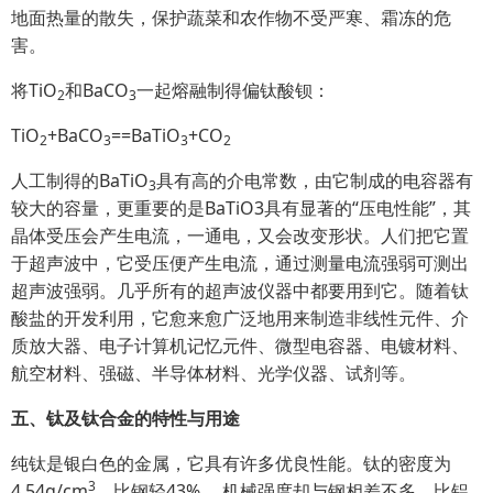
地面热量的散失，保护蔬菜和农作物不受严寒、霜冻的危
害。
将TiO
和BaCO
一起熔融制得偏钛酸钡：
2
3
TiO
+BaCO
==BaTiO
+CO
2
3
3
2
人工制得的BaTiO
具有高的介电常数，由它制成的电容器有
3
较大的容量，更重要的是BaTiO3具有显著的“压电性能”，其
晶体受压会产生电流，一通电，又会改变形状。人们把它置
于超声波中，它受压便产生电流，通过测量电流强弱可测出
超声波强弱。几乎所有的超声波仪器中都要用到它。随着钛
酸盐的开发利用，它愈来愈广泛地用来制造非线性元件、介
质放大器、电子计算机记忆元件、微型电容器、电镀材料、
航空材料、强磁、半导体材料、光学仪器、试剂等。
五、钛及钛合金的特性与用途
纯钛是银白色的金属，它具有许多优良性能。钛的密度为
3
4.54g/cm
，比钢轻43% ，机械强度却与钢相差不多，比铝