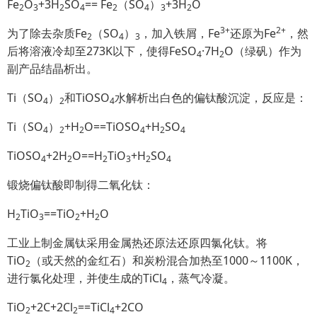
Fe
O
+3H
SO
== Fe
（SO
）
+3H
O
2
3
2
4
2
4
3
2
3+
2+
为了除去杂质Fe
（SO
）
，加入铁屑，Fe
还原为Fe
，然
2
4
3
后将溶液冷却至273K以下，使得FeSO
·7H
O（绿矾）作为
4
2
副产品结晶析出。
Ti（SO
）
和TiOSO
水解析出白色的偏钛酸沉淀，反应是：
4
2
4
Ti（SO
）
+H
O==TiOSO
+H
SO
4
2
2
4
2
4
TiOSO
+2H
O==H
TiO
+H
SO
4
2
2
3
2
4
锻烧偏钛酸即制得二氧化钛：
H
TiO
==TiO
+H
O
2
3
2
2
工业上制金属钛采用金属热还原法还原四氯化钛。将
TiO
（或天然的金红石）和炭粉混合加热至1000～1100K，
2
进行氯化处理，并使生成的TiCl
，蒸气冷凝。
4
TiO
+2C+2Cl
==TiCl
+2CO
2
2
4