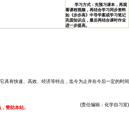
学习方式：先预习课本，再观
看课程视频，再结合学习同步资料
如《步步高》中导学案或学习笔记
巩固知识点，最后再结合课时作业
进一步提高。
>
学习说明：点击图片即可直达。
！
它具有快速、高效、经济等特点，迄今为止并在今后一定的时间
(责任编辑：化学自习室)
码，赞助本站。