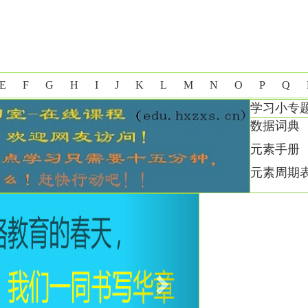
E
F
G
H
I
J
K
L
M
N
O
P
Q
学习小专
数据词典
元素手册
元素周期
Next