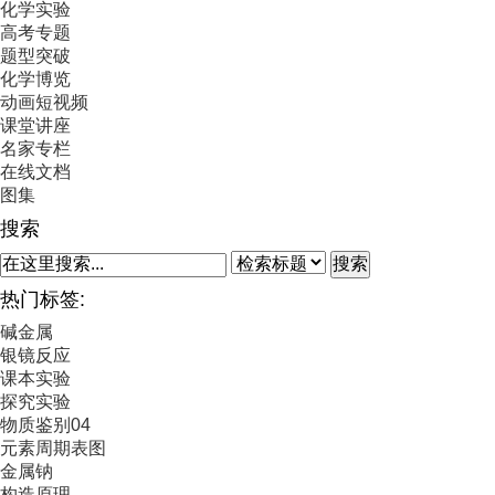
化学实验
高考专题
题型突破
化学博览
动画短视频
课堂讲座
名家专栏
在线文档
图集
搜索
搜索
热门标签:
碱金属
银镜反应
课本实验
探究实验
物质鉴别04
元素周期表图
金属钠
构造原理