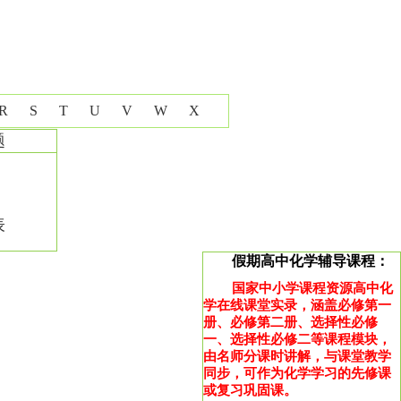
R
S
T
U
V
W
X
题
表
假期高中化学辅导课程：
国家中小学课程资源高中化
学在线课堂实录，涵盖必修第一
册、必修第二册、选择性必修
一、选择性必修二等课程模块，
由名师分课时讲解，与课堂教学
同步，可作为化学学习的先修课
或复习巩固课。