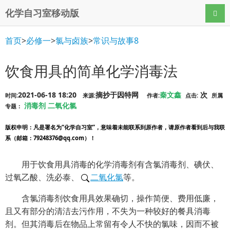
化学自习室移动版
导航
首页
>
必修一
>
氯与卤族
>
常识与故事8
饮食用具的简单化学消毒法
2021-06-18 18:20
摘抄于因特网
秦文鑫
次
时间:
来源:
作者:
点击:
所属
消毒剂
二氧化氯
专题：
版权申明
：凡是署名为“化学自习室”，意味着未能联系到原作者，请原作者看到后与我联
系（邮箱：79248376@qq.com）！
用于饮食用具消毒的化学消毒剂有含氯消毒剂、碘伏、
过氧乙酸、洗必泰、
二氧化氯
等。
含氯消毒剂饮食用具效果确切，操作简便、费用低廉，
且又有部分的清洁去污作用，不失为一种较好的餐具消毒
剂。但其消毒后在物品上常留有令人不快的氯味，因而不被