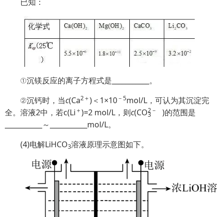
已知：
①沉镁反应的离子方程式是___________。
2＋
－5
②沉钙时，当
c
(Ca
)＜1×10
mol/L，可认为其沉淀完
＋
2
－
全。溶液2中，若c(Li
)=2 mol/L，则
c
(
C
O
)
的范围是
3
___________～___________mol/L。
(4)电解LiHCO
溶液原理示意图如下。
3