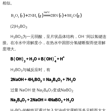
相似。
(2)H
BO
3
3
H
BO
为一元弱酸，呈片状晶体结构，OH ⁻间以氢键连
3
3
接。在冷水中溶解度小，在热水中因部分氢键断裂而使溶解
度增大。
H
BO
与碱反应时，有
3
3
过量 NaOH 使 Na
B
O
变成NaBO
2
4
7
2
H
BO
的酸性可通过加入甘油或甘露醇等多元醇而大大