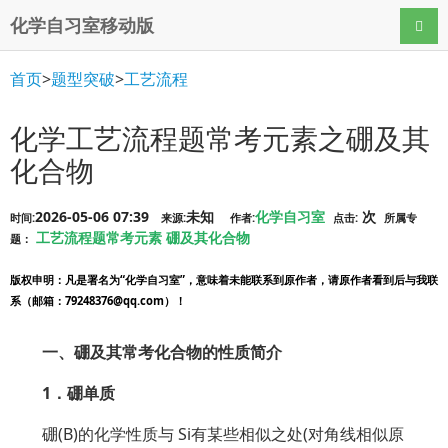
化学自习室移动版
导航
首页
>
题型突破
>
工艺流程
化学工艺流程题常考元素之硼及其
化合物
2026-05-06 07:39
未知
化学自习室
次
时间:
来源:
作者:
点击:
所属专
工艺流程题常考元素
硼及其化合物
题：
版权申明
：凡是署名为“化学自习室”，意味着未能联系到原作者，请原作者看到后与我联
系（邮箱：79248376@qq.com）！
一、硼及其常考化合物的性质简介
1．硼单质
硼(B)的化学性质与 Si有某些相似之处(对角线相似原