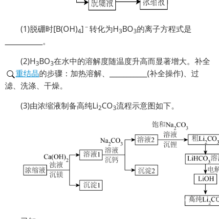
－
(1)脱硼时[B(OH)
]
转化为H
BO
的离子方程式是
4
3
3
___________。
(2)H
BO
在水中的溶解度随温度升高而显著增大。补全
3
3
重结晶
的步骤：加热溶解、___________(补全操作)、过
滤、洗涤、干燥。
(3)由浓缩液制备高纯Li
CO
流程示意图如下。
2
3