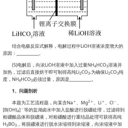
结合电极反应式解释，电解过程中LiOH溶液浓度增大的
原因：___________。
(5)电解后，向浓LiOH溶液中加入过量NH
HCO
溶液并
4
3
加热，过滤后直接烘干即可制得高纯Li
CO
.为确保Li
CO
纯
2
3
2
3
度，NH
HCO
必须过量，原因是___________。
4
3
1、问题剖析
＋
2＋
＋
－
本题为工艺流程题，向某含Na
、Mg
、Li
、Cl
、
－
[B(OH)
]
等的盐湖卤水中加入盐酸进行脱硼处理，过滤得到
4
粗硼酸晶体和脱硼液，对粗硼酸进行重结晶处理可获得高纯
H
BO
，将脱硼液进行脱水浓缩得到浓缩液，向浓缩液中加
3
3