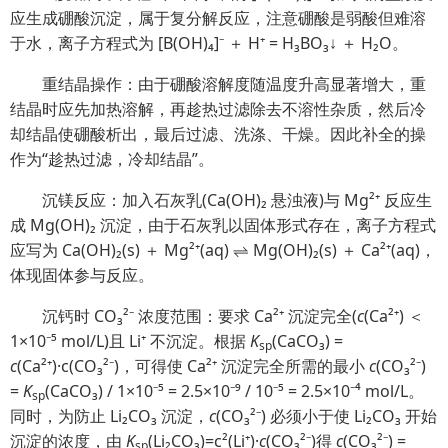
应生成硼酸沉淀，属于复分解反应，注意硼酸是弱酸但难溶
于水，离子方程式为 [B(OH)₄]⁻ ＋ H⁺ = H₃BO₃↓ ＋ H₂O。
重结晶操作：由于硼酸溶解度随温度升高显著增大，重
结晶时应先加热溶解，再趁热过滤除去不溶性杂质，然后冷
却结晶使硼酸析出，最后过滤、洗涤、干燥。因此补全的操
作为“趁热过滤，冷却结晶”。
沉镁反应：加入石灰乳(Ca(OH)₂ 悬浊液)与 Mg²⁺ 反应生
成 Mg(OH)₂ 沉淀，由于石灰乳以固体形式存在，离子方程式
应写为 Ca(OH)₂(s) ＋ Mg²⁺(aq) ⇌ Mg(OH)₂(s) ＋ Ca²⁺(aq)，
体现固体参与反应。
沉钙时 CO₃²⁻ 浓度范围：要求 Ca²⁺ 沉淀完全(
c
(Ca²⁺) ＜
1×10⁻⁵ mol/L)且 Li⁺ 不沉淀。根据
K
(CaCO₃) =
sp
c
(Ca²⁺)·c(CO₃²⁻)，可得使 Ca²⁺ 沉淀完全所需的最小
c
(CO₃²⁻)
=
K
(CaCO₃) / 1×10⁻⁵ = 2.5×10⁻⁹ / 10⁻⁵ = 2.5×10⁻⁴ mol/L。
sp
同时，为防止 Li₂CO₃ 沉淀，
c
(CO₃²⁻) 必须小于使 Li₂CO₃ 开始
沉淀的浓度，由
K
(Li₂CO₃)=c²(Li⁺)·
c
(CO₃²⁻)得
c
(CO₃²⁻) =
sp