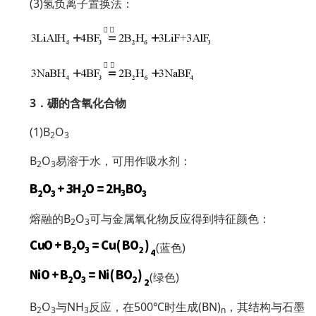
(3)氢负离子置换法：
3．硼的含氧化合物
(1)B
O
2
3
B
O
易溶于水，可用作吸水剂：
2
3
熔融的B
O
可与金属氧化物反应得到特征颜色：
2
3
(蓝色)
(绿色)
B
O
与NH
反应，在500℃时生成(BN)
，其结构与石墨
2
3
3
n