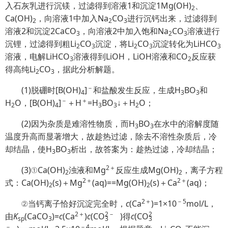
入石灰乳进行沉镁，过滤得到溶液1和沉淀1Mg(OH)
、
2
Ca(OH)
，向溶液1中加入Na
CO
进行沉钙出来，过滤得到
2
2
3
溶液2和沉淀2CaCO
，向溶液2中加入饱和Na
CO
溶液进行
3
2
3
沉锂，过滤得到粗Li
CO
沉淀，将Li
CO
沉淀转化为LiHCO
2
3
2
3
3
溶液，电解LiHCO
溶液得到LiOH，LiOH溶液和CO
反应获
3
2
得高纯Li
CO
，据此分析解题。
2
3
－
(1)脱硼时[B(OH)
]
和盐酸发生反应，生成H
BO
和
4
3
3
－
＋
H
O，[B(OH)
]
＋H
=H
BO
↓＋H
O；
2
4
3
3
2
(2)因为杂质是难溶性物质，而H
BO
在水中的溶解度随
3
3
温度升高而显著增大，故趁热过滤，除去不溶性杂质后，冷
却结晶，使H
BO
析出，故答案为：趁热过滤，冷却结晶；
3
3
2＋
(3)①Ca(OH)
浊液和Mg
反应生成Mg(OH)
，离子方程
2
2
2＋
2＋
式：Ca(OH)
(s)＋Mg
(aq)==Mg(OH)
(s)＋Ca
(aq)；
2
2
2＋
－5
②当钙离子恰好沉淀完全时，
c
(Ca
)=1×10
mol/L，
2＋
2
－
2
由
K
(CaCO
)=
c
(Ca
)
c
(C
O
)得
c
(
C
O
sp
3
3
3
－
－4