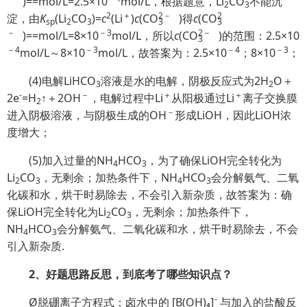
)==mol/L=2.5×10
mol/L，根据题意，Li
CO
不能沉
2
3
2
＋
2
－
2
淀，由
K
(Li
CO
)=
c
(Li
)
c
(
C
O
)得
c
(
C
O
sp
2
3
3
3
－
－3
2
－
)==mol/L=8×10
mol/L，所以
c
(
C
O
)的范围：2.5×10
3
－4
－3
－4
－3
mol/L～8×10
mol/L，故答案为：2.5×10
；8×10
；
(4)电解LiHCO
溶液是水的电解，阴极反应式为2H
O＋
3
2
-
－
＋
＋
2e
=H
↑＋2OH
，电解过程中Li
从阳极通过Li
离子交换膜
2
－
进入阴极溶液，与阴极生成的OH
形成LiOH，因此LiOH浓
度增大；
(5)加入过量的NH
HCO
，为了确保LiOH完全转化为
4
3
Li
CO
，无剩余；加热条件下，NH
HCO
会分解氨气、二氧
2
3
4
3
化碳和水，烘干时易除去，不会引入新杂质，故答案为：确
保LiOH完全转化为Li
CO
，无剩余；加热条件下，
2
3
NH
HCO
会分解氨气、二氧化碳和水，烘干时易除去，不会
4
3
引入新杂质.
2、好题思路反思，到底考了哪些知识点？
Ø脱硼离子方程式：卤水中的 [B(OH)₄]⁻ 与加入的盐酸反