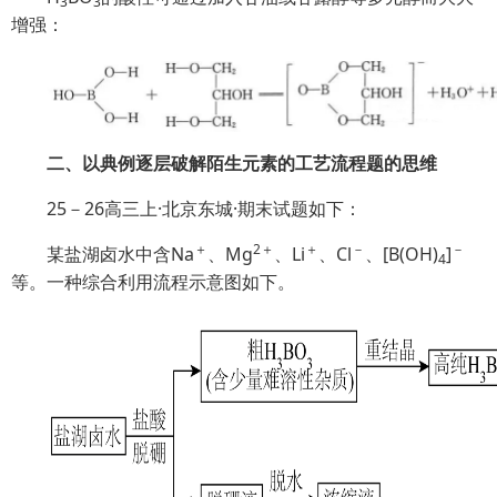
3
3
增强：
二、以典例逐层破解陌生元素的工艺流程题的思维
25－26高三上·北京东城·期末试题如下：
＋
2＋
＋
－
－
某盐湖卤水中含Na
、Mg
、Li
、Cl
、[B(OH)
]
4
等。一种综合利用流程示意图如下。