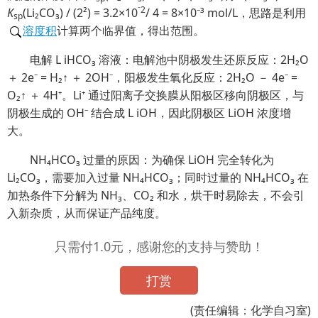
⁻2
K
(Li₂CO₃) / (2²) = 3.2×10
/ 4 = 8×10⁻³ mol/L，思路是利用
sp
溶度积
计算两个临界值，得出范围。
电解 L iHCO₃ 溶液：电解池中阴极发生还原反应：2H₂O
＋ 2e⁻ = H₂↑ ＋ 2OH⁻，阳极发生氧化反应：2H₂O － 4e⁻ =
O₂↑ ＋ 4H⁺。Li⁺ 通过阳离子交换膜从阳极区移向阴极区，与
阴极生成的 OH⁻ 结合成 L iOH，因此阴极区 LiOH 浓度增
大。
NH₄HCO₃ 过量的原因：为确保 LiOH 完全转化为
Li₂CO₃，需要加入过量 NH₄HCO₃；同时过量的 NH₄HCO₃ 在
加热条件下分解为 NH₃、CO₂ 和水，烘干时易除去，不会引
入新杂质，从而保证产品纯度。
只需付1.0元，感谢您的支持与赞助！
打赏
(责任编辑：化学自习室)