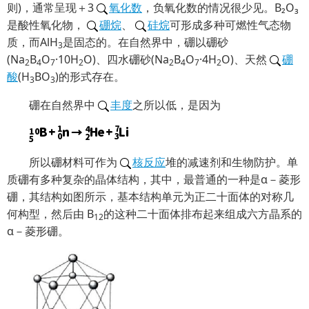
则)，通常呈现＋3
氧化数
，负氧化数的情况很少见。B₂O₃
是酸性氧化物，
硼烷
、
硅烷
可形成多种可燃性气态物
质，而AlH
是固态的。在自然界中，硼以硼砂
3
(Na
B
O
·10H
O)、四水硼砂(Na
B
O
·4H
O)、天然
硼
2
4
7
2
2
4
7
2
酸
(H
BO
)的形式存在。
3
3
硼在自然界中
丰度
之所以低，是因为
所以硼材料可作为
核反应
堆的减速剂和生物防护。单
质硼有多种复杂的晶体结构，其中，最普通的一种是α－菱形
硼，其结构如图所示，基本结构单元为正二十面体的对称几
何构型，然后由 B
的这种二十面体排布起来组成六方晶系的
12
α－菱形硼。