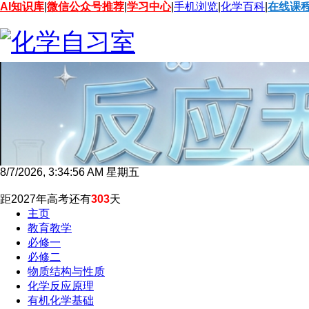
AI知识库
|
微信公众号推荐
|
学习中心
|
手机浏览
|
化学百科
|
在线课
8/7/2026, 3:34:57 AM 星期五
距2027年高考还有
303
天
主页
教育教学
必修一
必修二
物质结构与性质
化学反应原理
有机化学基础