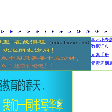
D
E
F
G
H
I
J
K
L
M
N
O
P
学习小专
Z
数据词典
元素手册
元素周期
Next