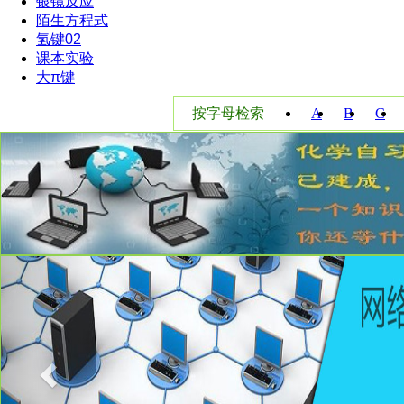
银镜反应
陌生方程式
氢键02
课本实验
大π键
按字母检索
A
B
C
W
X
Y
Previous