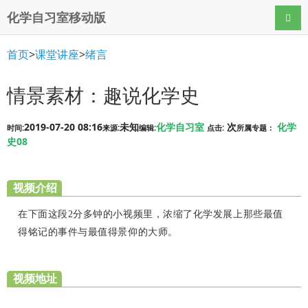
化学自习室移动版
导航
首页
>
课堂讲座
>
绪言
情景素材：趣说化学史
2019-07-20 08:16
未知
化学自习室
次
化学
时间:
来源:
编辑:
点击:
所属专题：
史08
视频介绍
在下面这段2分多钟的小视频里，浓缩了化学发展上那些最值
得铭记的事件与最值得景仰的大师。
视频地址