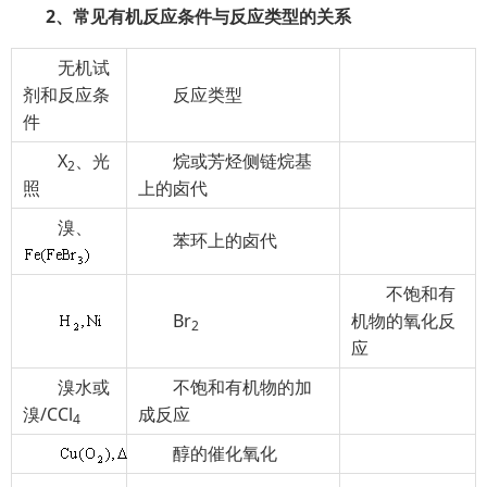
2、常见有机反应条件与反应类型的关系
无机试
剂和反应条
反应类型
件
X
、光
烷或芳烃侧链烷基
2
照
上的卤代
溴、
苯环上的卤代
不饱和有
Br
机物的氧化反
2
应
溴水或
不饱和有机物的加
溴/CCl
成反应
4
醇的催化氧化