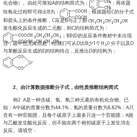
化合物）。由此可推知A的结构简式为：
；再依题
给氧化过程即可得出B为：
；根据题给C的分子式
和箭头上的条件推断，C应是B与正丁醇
发生酯化反应生成的二元酯，则C的结构简式为：
；B到D的反应条件教材中未出现
过，题中也无此信息，但我们可从D比B少1个
分子以及D
与苯酚反应生成的E的结构特点，反推出D的结构为：
。
2、由计算数据推断分子式，由性质推断结构简式
例2 A是一种含碳、氢、氧三种元素的有机化合物。已
知：A中碳的质量分数为44.1%，氢的质量分数为8.82%；A只
含有一种官能团，且每个碳原子上最多只连一个官能团；A能
与乙酸发生酯化反应，但不能在两个相邻碳原子上发生消去
反应。请填空：