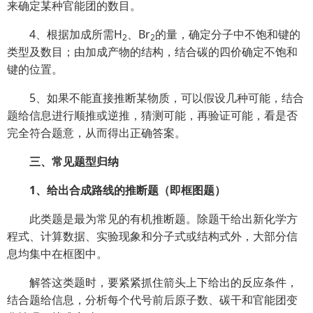
来确定某种官能团的数目。
4、根据加成所需H
、Br
的量，确定分子中不饱和键的
2
2
类型及数目；由加成产物的结构，结合碳的四价确定不饱和
键的位置。
5、如果不能直接推断某物质，可以假设几种可能，结合
题给信息进行顺推或逆推，猜测可能，再验证可能，看是否
完全符合题意，从而得出正确答案。
三、常见题型归纳
1、给出合成路线的推断题（即框图题）
此类题是最为常见的有机推断题。除题干给出新化学方
程式、计算数据、实验现象和分子式或结构式外，大部分信
息均集中在框图中。
解答这类题时，要紧紧抓住箭头上下给出的反应条件，
结合题给信息，分析每个代号前后原子数、碳干和官能团变