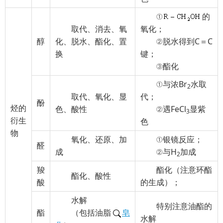
①
的
取代、消去、氧
氧化；
醇
化、脱水、酯化、置
②脱水得到C＝C
换
键；
③酯化
①与浓Br
水取
2
取代、氧化、显
代；
酚
烃的
色、酸性
②遇FeCl
显紫
3
衍生
色
物
氧化、还原、加
①银镜反应；
醛
成
②与H
加成
2
羧
酯化（注意环酯
酯化、酸性
酸
的生成）；
水解
特别注意油酯的
酯
（包括油脂
皂
水解