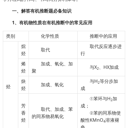
一、解答有机推断题必备知识
1、有机物性质在有机推断中的常见应用
类别
化学性质
推断中的应用
烷
取代反应逐步进
取代
烃
行
烯
加成、氧化、加
与X
、HX加成
2
烃
聚
炔
与H
等分步加
2
加成、氧化
烃
烃
成
①苯环与H
加
2
芳
成；
取代、加成、苯
香
②苯的同系物使
的同系物易氧化
烃
酸性KMnO
溶液褪
4
色