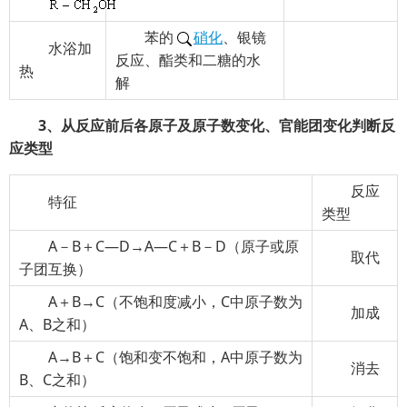
苯的
硝化
、银镜
水浴加
反应、酯类和二糖的水
热
解
3、从反应前后各原子及原子数变化、官能团变化判断反
应类型
反应
特征
类型
A－B＋C―D→A―C＋B－D（原子或原
取代
子团互换）
A＋B→C（不饱和度减小，C中原子数为
加成
A、B之和）
A→B＋C（饱和变不饱和，A中原子数为
消去
B、C之和）