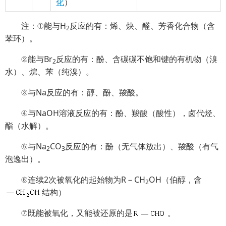
化
）
注：①能与H
反应的有：烯、炔、醛、芳香化合物（含
2
苯环）。
②能与Br
反应的有：酚、含碳碳不饱和键的有机物（溴
2
水）、烷、苯（纯溴）。
③与Na反应的有：醇、酚、羧酸。
④与NaOH溶液反应的有：酚、羧酸（酸性），卤代烃、
酯（水解）。
⑤与Na
CO
反应的有：酚（无气体放出）、羧酸（有气
2
3
泡逸出）。
⑥连续2次被氧化的起始物为R－CH
OH（伯醇，含
2
结构）
⑦既能被氧化，又能被还原的是
。