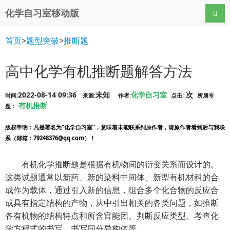
化学自习室移动版
导航
首页
>
题型突破
>
推断题
高中化学有机推断题解答方法
2022-08-14 09:36
未知
化学自习室
次
时间:
来源:
作者:
点击:
所属专
有机推断
题：
版权申明
：凡是署名为“化学自习室”，意味着未能联系到原作者，请原作者看到后与我联
系（邮箱：79248376@qq.com）！
有机化学推断题是根据有机物间的衍变关系而设计的。
这类试题通常以新药、新的染料中间体、新型有机材科的合
成作为载体，通过引入新的信息，组合多个化合物的反应合
成具有指定结构的产物，从中引出相关的各类问题，如推断
各有机物的结构特点和所含官能团、判断反应类型、考查化
学方程式的书写、书写同分异构体等。