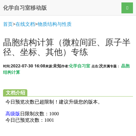
化学自习室移动版
导航
首页
>
在线文档
>
物质结构与性质
晶胞结构计算（微粒间距、原子半
径、坐标、其他）专练
2022-07-30 16:08
未知
化学自习室
次
晶胞
时间:
来源:
作者:
点击:
所属专题：
结构计算
文档介绍