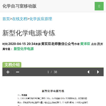
化学自习室移动版
导航
首页
>
在线文档
>
化学反应原理
新型化学电源专练
2020-04-15 20:34
黄双双老师微信公众号
黄泽双
次
时间:
来源:
作者:
点击:
所
新型化学电源
属专题：
文档介绍