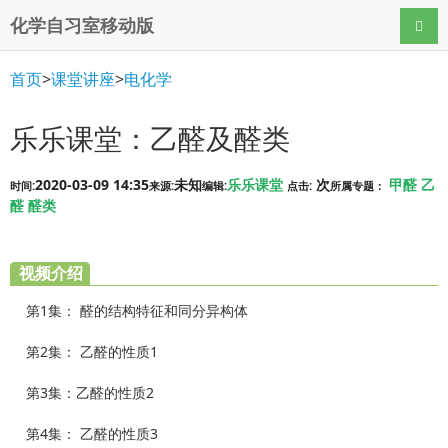
化学自习室移动版
导航
首页
>
课堂讲座
>
电化学
乐乐课堂：乙醛及醛类
2020-03-09 14:35
未知
乐乐课堂
次
甲醛
乙
时间:
来源:
编辑:
点击:
所属专题：
醛
醛类
视频介绍
第1集： 醛的结构特征和同分异构体
第2集： 乙醛的性质1
第3集：乙醛的性质2
第4集： 乙醛的性质3