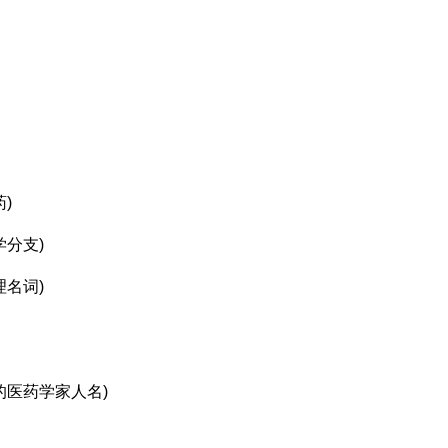
药)
学分支)
理名词)
)
的医药学家人名)