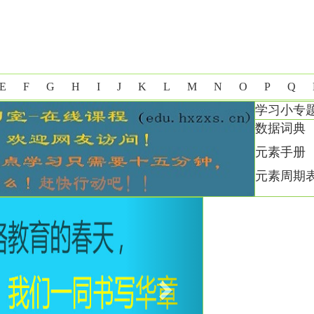
E
F
G
H
I
J
K
L
M
N
O
P
Q
学习小专
数据词典
元素手册
元素周期
Next