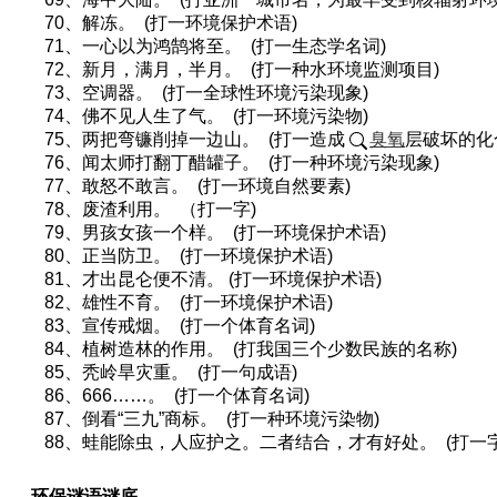
70、解冻。 (打一环境保护术语)
71、一心以为鸿鹄将至。 (打一生态学名词)
72、新月，满月，半月。 (打一种水环境监测项目)
73、空调器。 (打一全球性环境污染现象)
74、佛不见人生了气。 (打一环境污染物)
75、两把弯镰削掉一边山。 (打一造成
臭氧
层破坏的化
76、闻太师打翻丁醋罐子。 (打一种环境污染现象)
77、敢怒不敢言。 (打一环境自然要素)
78、废渣利用。 （打一字)
79、男孩女孩一个样。 (打一环境保护术语)
80、正当防卫。 (打一环境保护术语)
81、才出昆仑便不清。 (打一环境保护术语)
82、雄性不育。 (打一环境保护术语)
83、宣传戒烟。 (打一个体育名词)
84、植树造林的作用。 (打我国三个少数民族的名称)
85、秃岭旱灾重。 (打一句成语)
86、666……。 (打一个体育名词)
87、倒看“三九”商标。 (打一种环境污染物)
88、蛙能除虫，人应护之。二者结合，才有好处。 (打一
环保谜语谜底