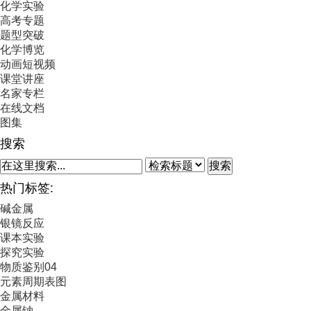
化学实验
高考专题
题型突破
化学博览
动画短视频
课堂讲座
名家专栏
在线文档
图集
搜索
搜索
热门标签:
碱金属
银镜反应
课本实验
探究实验
物质鉴别04
元素周期表图
金属材料
金属钠