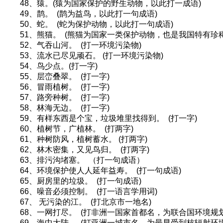
48、猿。(猿为国家保护的野生动物，以此打一成语)
49、鹊。 (鹊为益鸟，以此打一句成语)
50、蛇。 (蛇为保护动物，以此打一句成语)
51、熊猫。 (熊猫为国家一类保护动物，也是我国特有珍
52、气吞山河。 (打一环境污染物)
53、流水已尽见顽石。 (打一环境污染物)
54、鸟少点。(打一字)
55、层峦叠翠。 (打一字)
56、冒雨植树。 (打一字)
57、路旁种树。 (打一字)
58、林海无边。 (打一字)
59、有样东西是个宝，垃圾堆里找得到。 (打一字)
60、植树节，广植林。 (打两字)
61、种树防风，植树蓄水。 (打两字)
62、林木密集，又见鸟归。 (打两字)
63、排污沟堵塞。 （打一句成语）
64、环境保护使人人延年益寿。 (打一句成语)
65、厨房里的垃圾。 (打一句成语)
66、噪音必须控制。 (打一语言学用词)
67、 无污染的江。 (打北京市一地名)
68、一网打尽。 (打非洲一国家首都名，为联合国环境规
69、海中大陆。 (打亚洲一城市名，为最早受到核辐射环