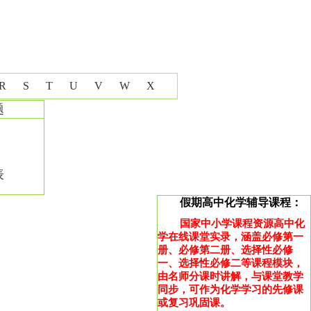
R
S
T
U
V
W
X
题
表
假期高中化学辅导课程：
国家中小学课程资源高中化
学在线课堂实录，涵盖必修第一
册、必修第二册、选择性必修
一、选择性必修二等课程模块，
由名师分课时讲解，与课堂教学
同步，可作为化学学习的先修课
或复习巩固课。