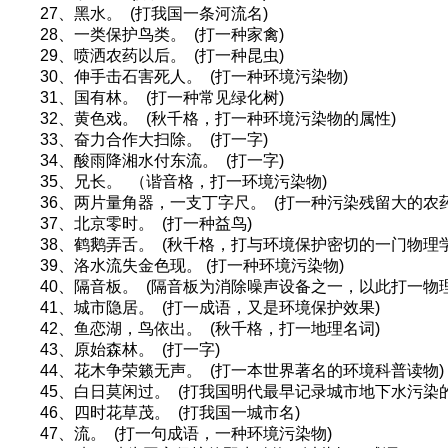
27、黑水。 (打我国一条河流名)
28、一类保护鸟类。 (打一种家禽)
29、喷洒农药以后。 (打一种昆虫)
30、伸手击石害死人。 (打一种环境污染物)
31、国有林。 (打一种常见绿化树)
32、黄色戏。 (秋千格，打一种环境污染物的属性)
33、奋力合作大扫除。 (打一字)
34、酸雨降湘水付东流。 (打一字)
35、兄长。 （谐音格，打一环境污染物)
36、两片量角器，一支丁字尺。 (打一种污染残留大的农
37、北京零时。 (打一种益鸟)
38、鹤鹅弄舌。 (秋千格，打与环境保护密切的一门物理
39、洛水流失金色现。 (打一种环境污染物)
40、隔音板。 (隔音板为消除噪声设备之一，以此打一物
41、城市隐居。 (打一成语，又是环境保护效果)
42、鱼恋湖，鸟依出。 (秋千格，打一地理名词)
43、原始森林。 (打一字)
44、花木争荣籁无声。 (打一本世界著名的环境科普读物
45、白日莫闲过。 (打我国明代最早记录城市地下水污染
46、四时花草茂。 (打我国一城市名)
47、流。 (打一句成语，一种环境污染物)