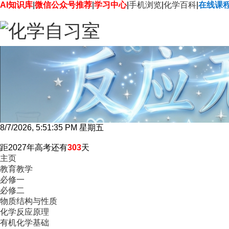
AI知识库
|
微信公众号推荐
|
学习中心
|
手机浏览
|
化学百科
|
在线课
8/7/2026, 5:51:36 PM 星期五
距2027年高考还有
303
天
主页
教育教学
必修一
必修二
物质结构与性质
化学反应原理
有机化学基础