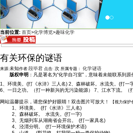
当前位置:
首页
>
化学博览
>
趣味化学
<
有关环保的谜语
未知
段毕君
次
化学谜语
来源:
作者:
点击:
所属专题：
版权申明
：凡是署名为“化学自习室”，意味着未能联系到原作者
1、环境美。(打《水浒》三人名) 2、森林破坏。水流失。(打一字
6、一日之功。（打一种新兴的无污染能源） 7、江水下流。（打
网站温馨提示，请您保护好眼睛！双击图片可放大！
【视力保护
1、环境美。 (打《水浒》三人名)
2、森林破坏。 水流失。(打一字)
3、无烟列车从湖南省会开出。 (打一家具名)
4、泾渭分明。 (打一环境保护术语)
5、山道。 (梨花格，打我国一种一类保护动物)