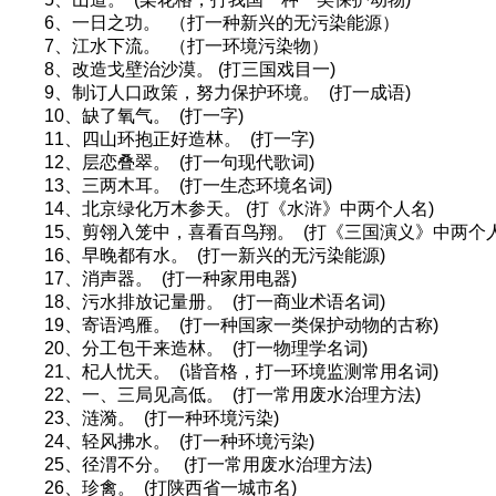
6、一日之功。 （打一种新兴的无污染能源）
7、江水下流。 （打一环境污染物）
8、改造戈壁治沙漠。 (打三国戏目一)
9、制订人口政策，努力保护环境。 (打一成语)
10、缺了氧气。 (打一字)
11、四山环抱正好造林。 (打一字)
12、层恋叠翠。 (打一句现代歌词)
13、三两木耳。 (打一生态环境名词)
14、北京绿化万木参天。 (打《水浒》中两个人名)
15、剪翎入笼中，喜看百鸟翔。 (打《三国演义》中两个
16、早晚都有水。 (打一新兴的无污染能源)
17、消声器。 (打一种家用电器)
18、污水排放记量册。 (打一商业术语名词)
19、寄语鸿雁。 (打一种国家一类保护动物的古称)
20、分工包干来造林。 (打一物理学名词)
21、杞人忧天。 (谐音格，打一环境监测常用名词)
22、一、三局见高低。 (打一常用废水治理方法)
23、涟漪。 (打一种环境污染)
24、轻风拂水。 (打一种环境污染)
25、径渭不分。 (打一常用废水治理方法)
26、珍禽。 (打陕西省一城市名)