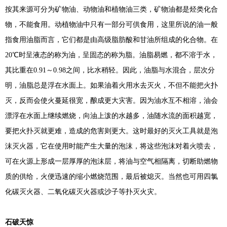
按其来源可分为矿物油、动物油和植物油三类，矿物油都是烃类化合
物，不能食用。动植物油中只有一部分可供食用，这里所说的油一般
指食用油脂而言，它们都是由高级脂肪酸和甘油所组成的化合物。在
20℃时呈液态的称为油，呈固态的称为脂。油脂易燃，都不溶于水，
其比重在0.91～0.98之间，比水稍轻。因此，油脂与水混合，层次分
明，油脂总是浮在水面上。如果油着火用水去灭火，不但不能把火扑
灭，反而会使火蔓延很宽，酿成更大灾害。因为油水互不相溶，油会
漂浮在水面上继续燃烧，向油上泼的水越多，油随水流的面积越宽，
要把火扑灭就更难，造成的危害则更大。这时最好的灭火工具就是泡
沫灭火器，它在使用时能产生大量的泡沫，将这些泡沫对着火喷去，
可在火源上形成一层厚厚的泡沫层，将油与空气相隔离，切断助燃物
质的供给，火便迅速的缩小燃烧范围，最后被熄灭。当然也可用四氯
化碳灭火器、二氧化碳灭火器或沙子等扑灭火灾。
石破天惊