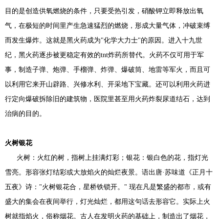
目的是创造供氧燃烧的条件，只要受热引发，硝酸钾立即释放出氧
气，在极短的时间里产生急速猛烈的燃烧，形成大量气体，冲破束缚
而发生爆炸。这就是黑火药成为"化学大力士"的原因。进入十九世
纪，黑火药逐步被更稳定有效的tnt炸药所替代。火药不仅可用于军
事，制造子弹、炮弹、手榴弹、炸弹、爆破筒、地雷等军火，而且可
以利用它来开山辟路、兴修水利、开采地下宝藏。还可以利用火药进
行定向爆破拆除旧的建筑物，医院里甚至用火药炸裂尿道结石，达到
治病的目的。
火树银花
火树：火红的树，指树上挂满灯彩；银花：银白色的花，指灯光
雪亮。形容张灯结彩或大放焰火的灿烂夜景。语出唐·苏味道《正月十
五夜》诗："火树银花合，星桥铁锁开。" 现在凡是繁盛的都市，或有
盛大的集会在夜间举行，灯光灿烂，都用这句话去形容它。实际上火
树就指焰火，俗称烟花。古人在发明火药的基础上，制造出了烟花，