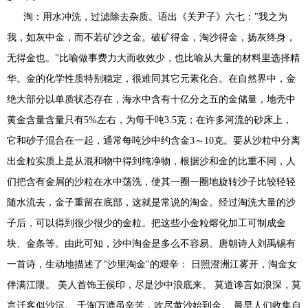
淘：用水冲洗，过滤除去杂质。语出《关尹子》六七："我之为
我，如灰中金，而不若矿沙之金。破矿得金，淘沙得金，扬灰终身，
无得金也。"比喻做事费力大而收效少，也比喻从大量的材料里选择精
华。金的化学性质特别稳定，很难同其它元素化合。在自然界中，金
绝大部分以单质状态存在，海水中含有十亿分之五的金储量，地壳中
黄金含量含量只有5%左右，为每千吨3.5克；在许多河流的砂床上，
它和砂子混合在一起，通常每吨沙中约含金3～10克。要从沙粒中分离
出金粒实质上是从混和物中得到纯净物，根据沙和金的比重不同，人
们把含有金屑的沙粒在水中荡洗，使其一圈一圈地旋转沙子比较轻轻
随水流去，金子重留在底部，这就是常说的淘金。经过淘洗大量的沙
子后，可以得到很少很少的金粒。把这些小金粒熔化加工可制成金
块、金条等。由此可知，沙中淘金是多么不容易。唐朝诗人刘禹锡有
一首诗，生动地描述了"沙里淘金"的艰辛： 日照澄洲江雾开，淘金女
伴满江隈。 美人首饰王侯印，尽是沙中浪底来。 莫道谗言如浪深，莫
言迁客似沙沉。 千淘万漉虽辛苦，吹尽黄沙始到金。 最早人们收集自