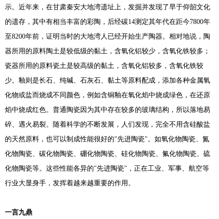
示。近年来，在甘肃秦安大地湾遗址上，发掘并发现了早于仰韶文化
的遗存，其中有相当丰富的彩陶，后经碳14测定其年代在距今7800年
至8200年前，证明当时的大地湾人已经开始生产陶器。相对地说，陶
器所用的原料陶土是较低级的黏土，含氧化铝较少，含氧化铁较多；
瓷器所用的原料瓷土是较高级的黏土，含氧化铝较多，含氧化铁较
少。釉则是长石、纯碱、石灰石、黏土等原料配成，添加各种金属氧
化物或盐而烧成不同颜色，例如含铜釉在氧化焰中烧成绿色，在还原
焰中烧成红色。普通陶瓷因为其中存在较多的玻璃结构，所以落地易
碎、遇火易裂。随着科学的不断发展，人们发现，完全不用含硅酸盐
的天然原料，也可以制成性能很好的"先进陶瓷"。如氧化物陶瓷、氮
化物陶瓷、碳化物陶瓷、硼化物陶瓷、硅化物陶瓷、氟化物陶瓷、硫
化物陶瓷等。这些性能各异的"先进陶瓷"，正在工业、军事、航空等
行业大显身手，发挥着越来越重要的作用。
一言九鼎