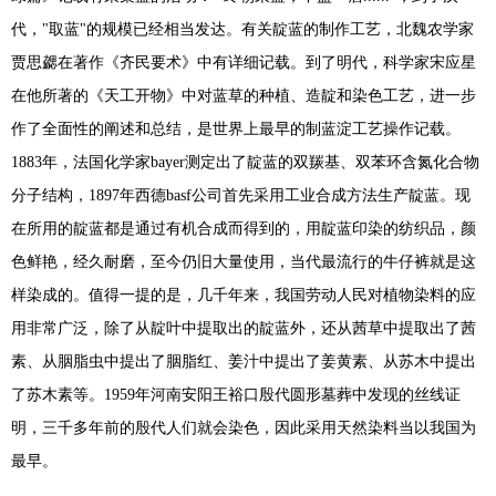
代，"取蓝"的规模已经相当发达。有关靛蓝的制作工艺，北魏农学家
贾思勰在著作《齐民要术》中有详细记载。到了明代，科学家宋应星
在他所著的《天工开物》中对蓝草的种植、造靛和染色工艺，进一步
作了全面性的阐述和总结，是世界上最早的制蓝淀工艺操作记载。
1883年，法国化学家bayer测定出了靛蓝的双羰基、双苯环含氮化合物
分子结构，1897年西德basf公司首先采用工业合成方法生产靛蓝。现
在所用的靛蓝都是通过有机合成而得到的，用靛蓝印染的纺织品，颜
色鲜艳，经久耐磨，至今仍旧大量使用，当代最流行的牛仔裤就是这
样染成的。值得一提的是，几千年来，我国劳动人民对植物染料的应
用非常广泛，除了从靛叶中提取出的靛蓝外，还从茜草中提取出了茜
素、从胭脂虫中提出了胭脂红、姜汁中提出了姜黄素、从苏木中提出
了苏木素等。1959年河南安阳王裕口殷代圆形墓葬中发现的丝线证
明，三千多年前的殷代人们就会染色，因此采用天然染料当以我国为
最早。