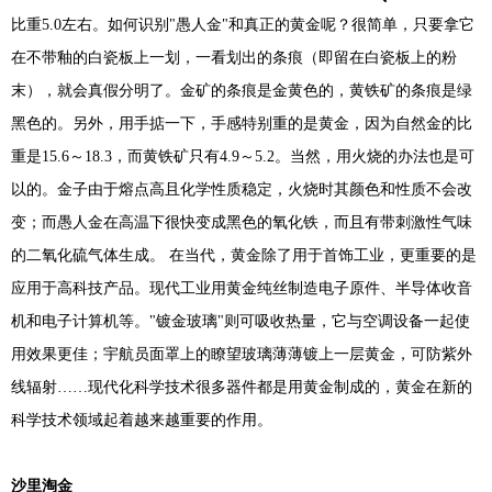
比重5.0左右。如何识别"愚人金"和真正的黄金呢？很简单，只要拿它
在不带釉的白瓷板上一划，一看划出的条痕（即留在白瓷板上的粉
末），就会真假分明了。金矿的条痕是金黄色的，黄铁矿的条痕是绿
黑色的。另外，用手掂一下，手感特别重的是黄金，因为自然金的比
重是15.6～18.3，而黄铁矿只有4.9～5.2。当然，用火烧的办法也是可
以的。金子由于熔点高且化学性质稳定，火烧时其颜色和性质不会改
变；而愚人金在高温下很快变成黑色的氧化铁，而且有带刺激性气味
的二氧化硫气体生成。 在当代，黄金除了用于首饰工业，更重要的是
应用于高科技产品。现代工业用黄金纯丝制造电子原件、半导体收音
机和电子计算机等。"镀金玻璃"则可吸收热量，它与空调设备一起使
用效果更佳；宇航员面罩上的瞭望玻璃薄薄镀上一层黄金，可防紫外
线辐射……现代化科学技术很多器件都是用黄金制成的，黄金在新的
科学技术领域起着越来越重要的作用。
沙里淘金