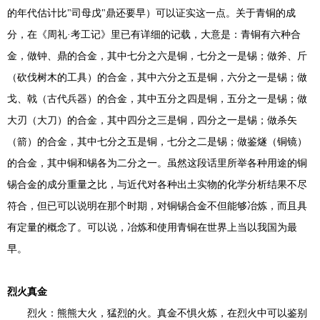
的年代估计比"司母戊"鼎还要早）可以证实这一点。关于青铜的成
分，在《周礼·考工记》里已有详细的记载，大意是：青铜有六种合
金，做钟、鼎的合金，其中七分之六是铜，七分之一是锡；做斧、斤
（砍伐树木的工具）的合金，其中六分之五是铜，六分之一是锡；做
戈、戟（古代兵器）的合金，其中五分之四是铜，五分之一是锡；做
大刃（大刀）的合金，其中四分之三是铜，四分之一是锡；做杀矢
（箭）的合金，其中七分之五是铜，七分之二是锡；做鉴燧（铜镜）
的合金，其中铜和锡各为二分之一。虽然这段话里所举各种用途的铜
锡合金的成分重量之比，与近代对各种出土实物的化学分析结果不尽
符合，但已可以说明在那个时期，对铜锡合金不但能够冶炼，而且具
有定量的概念了。可以说，冶炼和使用青铜在世界上当以我国为最
早。
烈火真金
烈火：熊熊大火，猛烈的火。真金不惧火炼，在烈火中可以鉴别