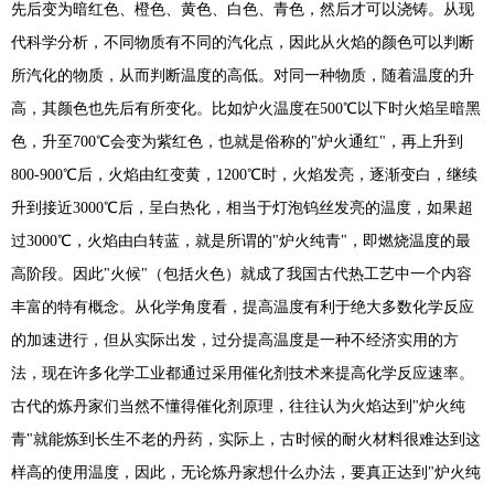
先后变为暗红色、橙色、黄色、白色、青色，然后才可以浇铸。从现
代科学分析，不同物质有不同的汽化点，因此从火焰的颜色可以判断
所汽化的物质，从而判断温度的高低。对同一种物质，随着温度的升
高，其颜色也先后有所变化。比如炉火温度在500℃以下时火焰呈暗黑
色，升至700℃会变为紫红色，也就是俗称的"炉火通红"，再上升到
800-900℃后，火焰由红变黄，1200℃时，火焰发亮，逐渐变白，继续
升到接近3000℃后，呈白热化，相当于灯泡钨丝发亮的温度，如果超
过3000℃，火焰由白转蓝，就是所谓的"炉火纯青"，即燃烧温度的最
高阶段。因此"火候"（包括火色）就成了我国古代热工艺中一个内容
丰富的特有概念。从化学角度看，提高温度有利于绝大多数化学反应
的加速进行，但从实际出发，过分提高温度是一种不经济实用的方
法，现在许多化学工业都通过采用催化剂技术来提高化学反应速率。
古代的炼丹家们当然不懂得催化剂原理，往往认为火焰达到"炉火纯
青"就能炼到长生不老的丹药，实际上，古时候的耐火材料很难达到这
样高的使用温度，因此，无论炼丹家想什么办法，要真正达到"炉火纯