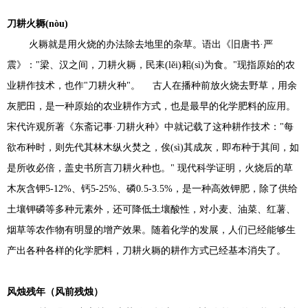
刀耕火耨(nòu)
火耨就是用火烧的办法除去地里的杂草。语出《旧唐书·严
震》："梁、汉之间，刀耕火耨，民耒(lěi)耜(sì)为食。"现指原始的农
业耕作技术，也作"刀耕火种"。 古人在播种前放火烧去野草，用余
灰肥田，是一种原始的农业耕作方式，也是最早的化学肥料的应用。
宋代许观所著《东斋记事·刀耕火种》中就记载了这种耕作技术："每
欲布种时，则先代其林木纵火焚之，俟(sì)其成灰，即布种于其间，如
是所收必倍，盖史书所言刀耕火种也。" 现代科学证明，火烧后的草
木灰含钾5-12%、钙5-25%、磷0.5-3.5%，是一种高效钾肥，除了供给
土壤钾磷等多种元素外，还可降低土壤酸性，对小麦、油菜、红薯、
烟草等农作物有明显的增产效果。随着化学的发展，人们已经能够生
产出各种各样的化学肥料，刀耕火耨的耕作方式已经基本消失了。
风烛残年（风前残烛）