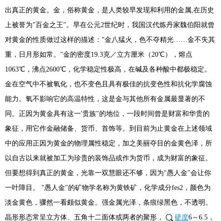
出真正的黄金。金，俗称黄金，是人类较早发现和利用的金属,在历史
上被誉为"百金之王"。早在公元2世纪时，我国汉代炼丹家魏伯阳就曾
对黄金的性质做过这样的描述："金八猛火，色不夺精光……金不失其
重，日月形如常。"金的密度19.3克／立方厘米（20℃），熔点
1063℃，沸点2600℃，化学稳定性极高，在碱及各种酸中都极稳定。
金在空气中不被氧化，也不变色且具有极佳的抗变色性和抗化学腐蚀
能力。氧不影响它的高温特性，这是金与其他所有金属最显著的不
同。正因为黄金具有这一'贵族"的地位，一段时间曾是财富和华贵的
象征，用它作金融储备、货币、首饰等。到目前为止黄金在上述领域
中的应用正因为黄金的物理属性稳定，加之美丽夺目的金黄色泽，所
以自古以来就被加工为珍贵的装饰品或作为货币，成为财富的象征。
但要想得到真正的黄金，光靠一双慧眼还不够，因为"愚人金"会让你
一叶障目。 "愚人金"的矿物学名称为黄铁矿，化学成分fes2，颜色为
淡金黄色，骤然一看颇似黄金。强金属光泽，条痕绿黑色，不透明。
晶形形态常呈立方体、五角十二面体或两者的聚形，
硬度
6～6.5，