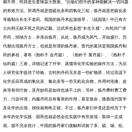
都不用，吃得是生姜辣蒜大憨葱。"比喻幻想中的某种能解决一切问题
的有效方法。所谓丹就是指硫化汞和四氧化三铅，炼丹就是把硫化汞
等炼制出长生不老药。我国的炼丹术起源很早，《战国策》中已有方
士向荆王献不死之药的记载。汉武帝也妄想"长生久视"，向民间广求
丹药，招纳方士，并亲自炼丹。从此，炼丹成为风气，开始盛行。历
代都出现炼丹方士，也就是所谓的炼丹家。晋代的葛洪是我国炼丹制
药的鼻祖，著有《抱朴子·金丹篇》、《抱朴子·黄丹篇》、《抱朴子·
仙药篇》三卷，详细记述了升华、蒸馏等化学实验的操作方法，为后
人研究化学提供了经验。古时的丹药无非是一些矿物质，经过高温下
化学反应而成的氧化汞、氯化汞等一些无机化合物，外用对疮痛、皮
炎等有些疗效，灵丹妙药是如何也谈不上的，另外，炼丹费时费工费
力，污染环境，内服丹药后有毒害的作用，甚至致命，随着现代医学
及化学的出现，很快就寿终正寝。不过，炼丹家们毕竟还是经历了千
余年的化学实践，因而也就必然会在实践中有所发现，取得一定成
就。据不完全统计，中国的炼丹家们接触和试验了汞、硫、锡、铅、