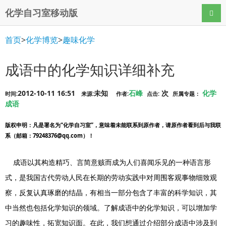
化学自习室移动版
导航
首页
>
化学博览
>
趣味化学
成语中的化学知识详细补充
2012-10-11 16:51
未知
石峰
次
化学
时间:
来源:
作者:
点击:
所属专题：
成语
版权申明
：凡是署名为“化学自习室”，意味着未能联系到原作者，请原作者看到后与我联
系（邮箱：79248376@qq.com）！
成语以其构造精巧、言简意赅而成为人们喜闻乐见的一种语言形
式，是我国古代劳动人民在长期的劳动实践中对周围客观事物细致观
察，反复认真琢磨的结晶，有相当一部分包含了丰富的科学知识，其
中当然也包括化学知识的领域。了解成语中的化学知识，可以增加学
习的趣味性，拓宽知识面。在此，我们想通过介绍部分成语中涉及到