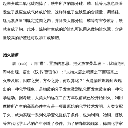
起来变成二氧化碳跑掉了，铁中所含的部分硅、磷、硫等元素也跟着
发生了反应生成气体或炉渣。这样降低了生铁里的含碳量，调整硅、
锰元素含量到规定范围之内，并除去大部分硫、磷等有害杂质后，铁
就变成了钢。此外，炼钢时生成的炉渣也可以用来做钢渣水泥，含磷
量较高的炉渣还可以加工成磷肥。
抱火厝薪
厝（cuò）：同"措"，置放的意思。把火放在柴草底下，比喻危机
即将出现。语出《汉书·贾谊传》："夫抱火厝之积薪之下而寝其上，
火未及燃，因谓之安，方今之势，何以异此？" 火是物质燃烧所表现
出的一种化学现象，是物质的分子发生激烈氧化而发生质变的一种化
学运动。据考证，人类大约远在二百万年以前就已经开始用火，利用
摩擦所产生的高温条件生火是一项最原始的化学技术发明。人类支配
了火，就为实现一系列化学变化提供了条件，也为制陶、冶铜、炼铁
等古代化学工艺的产生创造了条件。为了解释燃烧现象，德国化学家