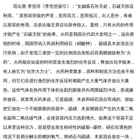
语出唐·李贺诗《李凭箜篌引》："女娲炼石补天处，石破天惊逗
秋雨。" 原形容箜篌的声音，忽而高亢，忽而低沉，出人意外，有难
以形容的奇境。后多比喻文章议论新奇惊人。显然，只有火药的作用
才能产生 "石破天惊"的效果。火药是我国古代四大发明之一，远在唐
朝的时候，我国劳动人民就利用硝石（硝酸钾）、硫磺及木炭混合治
疗疾病，由于发现三者按一定的比例混合加热后容易燃烧故称为"火
药"。火药能在短促的时间里发生激烈的化学反应，释放出化学能来，
有人称它为"化学大力士"。 火药种类繁多，原料和制造方法也各不相
同，但它们在进行激烈的化学反应时都能产生大量气体并放出大量
热。这些气体在热作用下体积会剧烈膨胀并向周围猛烈冲击，形成爆
炸效应。就拿黑火药来说，它是硫磺、木炭和硝石混合而成的。假如
把它放在一个不能膨胀的容器中，硫磺、木炭燃烧后产生的大量二氧
化硫和二氧化碳气体，会使容器内压力急剧增大。如果这个容器不足
以承受这种压力，容器壁会发生粉碎性的破裂--爆炸。硝石在遇热的
情况下容易分解出助燃的氧气，将硝石与硫磺、木炭混合放在一块，