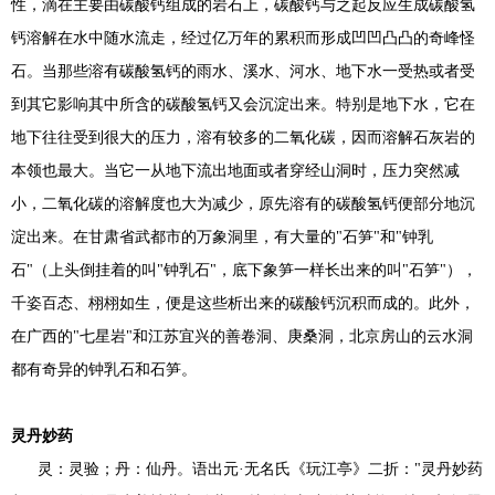
性，滴在主要由碳酸钙组成的岩石上，碳酸钙与之起反应生成碳酸氢
钙溶解在水中随水流走，经过亿万年的累积而形成凹凹凸凸的奇峰怪
石。当那些溶有碳酸氢钙的雨水、溪水、河水、地下水一受热或者受
到其它影响其中所含的碳酸氢钙又会沉淀出来。特别是地下水，它在
地下往往受到很大的压力，溶有较多的二氧化碳，因而溶解石灰岩的
本领也最大。当它一从地下流出地面或者穿经山洞时，压力突然减
小，二氧化碳的溶解度也大为减少，原先溶有的碳酸氢钙便部分地沉
淀出来。在甘肃省武都市的万象洞里，有大量的"石笋"和"钟乳
石"（上头倒挂着的叫"钟乳石"，底下象笋一样长出来的叫"石笋"），
千姿百态、栩栩如生，便是这些析出来的碳酸钙沉积而成的。此外，
在广西的"七星岩"和江苏宜兴的善卷洞、庚桑洞，北京房山的云水洞
都有奇异的钟乳石和石笋。
灵丹妙药
灵：灵验；丹：仙丹。语出元·无名氏《玩江亭》二折："灵丹妙药