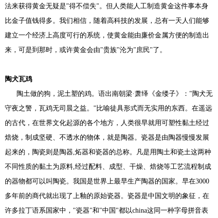
法来获得黄金无疑是"得不偿失"。但人类能人工制造黄金这件事本身
比金子值钱得多。我们相信，随着高科技的发展，总有一天人们能够
建立一个经济上高度可行的系统，使黄金能由廉价金属方便的制造出
来，可是到那时，或许黄金会由"贵族"沦为"庶民"了。
陶犬瓦鸡
陶土做的狗，泥土塑的鸡。语出南朝梁·萧绎《金缕子》："陶犬无
守夜之警，瓦鸡无司晨之益。"比喻徒具形式而无实用的东西。在遥远
的古代，在世界文化起源的各个地方，人类很早就用可塑性黏土经过
焙烧，制成坚硬、不透水的物体，就是陶器。瓷器是由陶器慢慢发展
起来的，陶瓷则是陶器,炻器和瓷器的总称。凡是用陶土和瓷土这两种
不同性质的黏土为原料,经过配料、成型、干燥、焙烧等工艺流程制成
的器物都可以叫陶瓷。我国是世界上最早生产陶器的国家。早在3000
多年前的商代就出现了上釉的原始瓷器。瓷器是中国文明的象征，在
许多拉丁语系国家中，"瓷器"和"中国"都以china这同一种字母拼音表