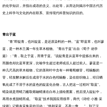
的化学知识，并指出成语的含义、出处等，从而达到揭示中国古代历
史上科学与文化的内在联系、宣传现代科普知识的目的。
青出于蓝
"青"即靛青，也叫靛蓝，是还原染料的一种。"蓝"即蓝草，也叫蓼
蓝，是一种木兰属一年生草木植物。 "青出于蓝"出自《荀子·劝学
篇》："青，取之于蓝，而青于蓝。"说靛青是从蓝草中提炼出来的，
而颜色却比蓝草更深，比喻学生超过老师或后人超过前人。蓼蓝是一
种几尺高的草木植物，它的茎和叶中含有一种葡萄糖苷，吲哚酚的
苷，经发酵水解后生成溶于水的白色吲哚酚，染在纺织物上，经日晒
氧化成了不溶于水的蓝色的靛蓝化合物，古人把这一过程叫"取蓝"。
蜡染就是用蜡刀蘸取熔融蜡液在白布上描绘图案，然后浸入靛缸中，
再用水煮脱蜡而成。 "取蓝"技术我国应用很早，商代《诗经·小雅·采
绿篇》记载有采集蓝的活动： "终朝采蓝，不盈一詹......"，到了汉