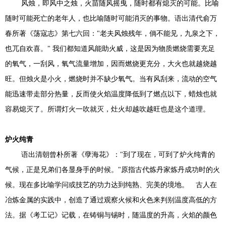
风烛，即风中之烛，火苗随风摇曳，随时都有熄灭的可能。比喻
随时可能死亡的老年人，也比喻随时可能消灭的事物。语出清代俞万
春所著《荡寇志》第七六回："老夫风烛残年，倘不能见，九泉之下，
也兀自欢喜。" 我们都知道风能助火威，这是因为物质燃烧需要充足
的氧气，一刮风，氧气流量增加，因而燃烧更充分，大火也就越烧越
旺。但烛火是小火，燃烧时并不缺少氧气。当有风刮来，流动的空气
能迅速带走部分热量，反而使火焰温度降低到了燃点以下，蜡烛也就
容易熄灭了。所谓灯火一吹就灭，灶火却越吹越旺也是这个道理。
炉火纯青
语出清朝曾朴所著《孽海花》："到了现在，可到了炉火纯青的
气候，正是兄弟们各显身手的时候。"原指古代炼丹家炼丹成功时的火
候。现在多比喻学问或技艺的功力达到纯熟、完美的境地。 古人在
冶炼金属的实践中，创造了通过观察火候和火色来判别温度高低的方
法。据《考工记》记载，在铸铜与锡时，随温度的升高，火焰的颜色