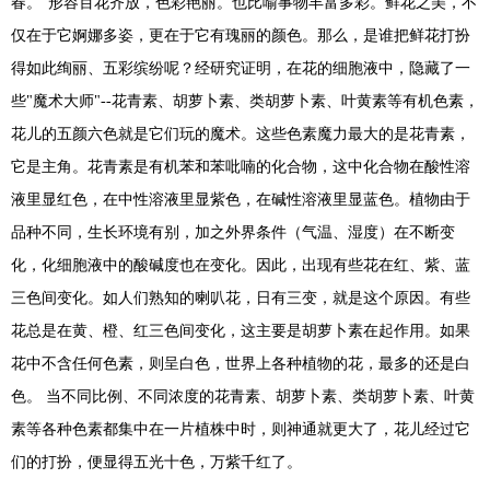
春。"形容百花齐放，色彩艳丽。也比喻事物丰富多彩。鲜花之美，不
仅在于它婀娜多姿，更在于它有瑰丽的颜色。那么，是谁把鲜花打扮
得如此绚丽、五彩缤纷呢？经研究证明，在花的细胞液中，隐藏了一
些"魔术大师"--花青素、胡萝卜素、类胡萝卜素、叶黄素等有机色素，
花儿的五颜六色就是它们玩的魔术。这些色素魔力最大的是花青素，
它是主角。花青素是有机苯和苯吡喃的化合物，这中化合物在酸性溶
液里显红色，在中性溶液里显紫色，在碱性溶液里显蓝色。植物由于
品种不同，生长环境有别，加之外界条件（气温、湿度）在不断变
化，化细胞液中的酸碱度也在变化。因此，出现有些花在红、紫、蓝
三色间变化。如人们熟知的喇叭花，日有三变，就是这个原因。有些
花总是在黄、橙、红三色间变化，这主要是胡萝卜素在起作用。如果
花中不含任何色素，则呈白色，世界上各种植物的花，最多的还是白
色。 当不同比例、不同浓度的花青素、胡萝卜素、类胡萝卜素、叶黄
素等各种色素都集中在一片植株中时，则神通就更大了，花儿经过它
们的打扮，便显得五光十色，万紫千红了。