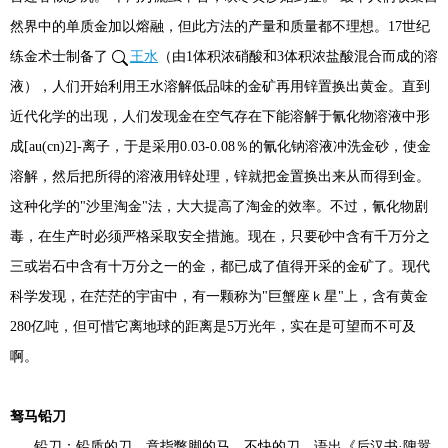
然界中的单质金加以熔融，但此方法的产量和质量都不理想。17世纪
练金术士制备了
王水
（由1体积浓硝酸和3体积浓盐酸混合而成的溶
液），人们开始利用王水溶解低品味的金矿再用锌置换出黄金。直到
近代化学的出现，人们发现金在空气存在下能溶解于氰化物溶液中形
成[au(cn)2]-离子，于是采用0.03-0.08％的氰化钠溶液冲洗金砂，使金
溶解，然后把所得的溶液用锌处理，锌就把金置换出来从而得到金。
这种化学的"沙里淘金"法，大大提高了淘金的效率。不过，氰化物剧
毒，在生产时必须严格采取安全措施。现在，只要砂中含有千万分之
三或岩石中含有十万分之一的金，都已成了值得开采的金矿了。现代
科学发现，在茫茫的宇宙中，有一颗称为"巨蟹座ｋ星"上，含有黄金
280亿吨，但可惜它离地球的距离是5万光年，实在是可望而不可及
啊。
驽马铅刀
铅刀：铅质的刀。意指蹩脚的马，不快的刀。语出《后汉书·隗嚣