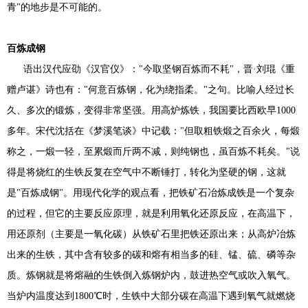
青"的地步是不可能的。
百炼成钢
语出汉代应劭《汉官仪》："今取坚钢百炼而不耗"，晋·刘琨《重
赠卢谌》诗也有："何意百炼钢，化为绕指柔。"之句。比喻人经过长
久、多次的锻炼，变得非常坚强。用高炉炼铁，我国要比西欧早1000
多年。宋代沈括在《梦溪笔谈》中记载："但取粗铁煅之百余火，每煅
称之，一煅一轻，至累煅而斤两不减，则纯钢也，虽百炼不耗矣。"说
得是将烧红的生铁反复在空气中不断锤打，转化为坚硬的钢，这就
是"百炼成钢"。用现代化学的观点看，把铁矿石冶炼成铁是一个复杂
的过程，但它的主要反应原理，就是利用氧化还原反应，在高温下，
用还原剂（主要是一氧化碳）从铁矿石里把铁还原出来；从高炉冶炼
出来的生铁，其中含有较多的碳和熔有相当多的硅、锰、硫、磷等杂
质。炼钢就是将熔融的生铁倒入炼钢炉内，鼓进热空气或吹入氧气。
当炉内温度达到1800℃时，生铁中大部分碳在高温下遇到氧气就燃烧