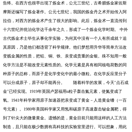
告终。在西方也很早出现了炼金术，公元三世纪，古希腊炼金家佐斯
摩斯还编写了炼金著作。公元七世纪，我国的炼金丹之术开始传入阿
拉伯，对西方的炼金术产生了很大的影响。此后，炼金术一直流传到
十六世纪并统治化学达千余年之久，形成了一个炼金化学时期。 中外
古代炼金术士毕生从事化学实验，为何其中没有一个人有所成就？追
其原因，乃是他们都违背了科学规律。他们梦想用升华等简单方法改
变贱金属的性质，把铅、铜、铁、汞变成贵重的金银。殊不知用一般
化学方法是不能改变元素性质的。化学元素是具有相同核电荷数的同
种原子的总称，而原子是化学变化中的最小微粒。在化学反应里分子
可以分成原子，原子却不能再分。 随着科学的发展，今天"点石成
金"已经实现。1919年英国卢瑟福用α粒子轰击氮元素，使氮变成了
氧。1941年科学家用原子加速器把汞变成了黄金－人造黄金镄（一百
号元素）。1980年美国科学家又用氖和碳原子高速轰击铋金属靶，得
到了针尖大的微量黄金。遗憾的是，黄金目前只能用这样的人工方法
制造，且只能在极少数拥有高科技的实验室里进行。可以想象，用此