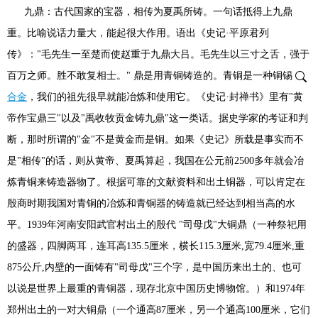
九鼎：古代国家的宝器，相传为夏禹所铸。一句话抵得上九鼎
重。比喻说话力量大，能起很大作用。语出《史记·平原君列
传》："毛先生一至楚而使赵重于九鼎大吕。毛先生以三寸之舌，强于
百万之师。胜不敢复相士。" 鼎是用青铜铸造的。青铜是一种铜锡
合金
，我们的祖先很早就能冶炼和使用它。《史记·封禅书》里有"黄
帝作宝鼎三"以及"禹收牧贡金铸九鼎"这一类话。据史学家的考证和判
断，那时所谓的"金"不是黄金而是铜。如果《史记》所载是事实而不
是"相传"的话，则从黄帝、夏禹算起，我国在公元前2500多年就会冶
炼青铜来铸造器物了。根据可靠的文献资料和出土铜器，可以肯定在
殷商时期我国对青铜的冶炼和青铜器的铸造就已经达到相当高的水
平。1939年河南安阳武官村出土的殷代 "司母戊"大铜鼎（一种祭祀用
的盛器，四脚两耳，连耳高135.5厘米，横长115.3厘米,宽79.4厘米,重
875公斤,内壁的一面铸有"司母戊"三个字，是中国历来出土的、也可
以说是世界上最重的青铜器，现存北京中国历史博物馆。）和1974年
郑州出土的一对大铜鼎（一个通高87厘米，另一个通高100厘米，它们