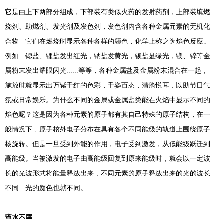
它是由上下两部分组成，下部装有类似火药的发射药剂，上部装填燃
烧剂、助燃剂、发光剂及发色剂，发色剂内含各种金属元素的无机化
合物，它们在燃烧时显示各种各样的颜色，化学上称之为焰色反应。
例如，锶盐、锂盐发出红光，钠盐发黄光，钡盐显绿光，镁、锌等金
属粉末发出耀眼闪光......等等，各种金属盐及金属粉末混合在一起，
施放时就显示出万紫千红的色彩，千姿百态，清脆悦耳，以助节日气
氛或日常娱乐。为什么不同的金属或金属盐类能在火焰中显示不同的
焰色呢？这是因为各种元素的原子都有其自己特殊的原子结构，在一
般情况下，原子核外电子分布在具有各个不同能级的轨道上围绕原子
核旋转。但是一旦受到外能的作用，电子受到激发，从低能级跃迁到
高能级。当被激发的电子由高能级回复到原来能级时，就会以一定波
长的光波形式将能量释放出来，不同元素的原子释放出来的光的波长
不同，光的颜色也就不同。
流水不腐