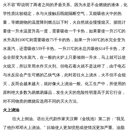
火不容"即说明了两者之间的矛盾关系。因为水是不会燃烧的液体，化
学性质比较稳定，水与火接触后既能隔断空气，又能吸收火中的热
量，等燃烧物的温度降到燃点以下时，火自然就会慢慢熄灭。据统计
要使一升水温度升高一度，需要吸收一千卡热，如果要使一升25℃的
水升高到100℃则需要吸收75千卡的热，如果一升100℃的水完全变为
水蒸汽，还需吸收539千卡热。一升25℃的水总共吸收614千卡热，才
会全部变为水蒸汽，在一般的火炉上只要倾倒一升水，马上就可以使
火熄灭，所以常用水作灭火剂。但电石着火就不是这样了，由于电石
与水反应会产生可燃的乙炔气体，此时若往火上浇水，火不但不会熄
灭，反而会越来越大，就好像火上浇油一般。化工生产中，所使用的
原料绝大多数为易燃易爆品，发生火灾的危险性明显高于其它行业，
对不同物质的燃烧应选用不同的灭火方法。
火上浇油
往火上倒油。语出元代剧作家关汉卿《金线池》第二折："我见
了他扑邓邓火上浇油。" 比喻使人更加愤怒或使情况更加严重。油脂