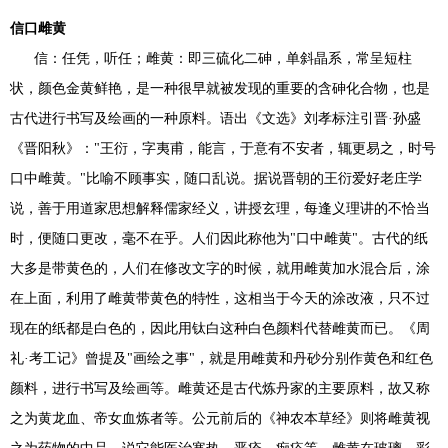
信口雌黄
信：任凭，听任；雌黄：即三硫化二砷，单斜晶系，常呈短柱
状，颜色金黄鲜艳，是一种很早就被发现的重要的含砷化合物，也是
古代进行书写及绘画的一种原料。语出《文选》刘孝标注引晋·孙盛
《晋阳秋》："王衍，字夷甫，能言，于意有不安者，辄更易之，时号
口中雌黄。"比喻不顾事实，随口乱说。据说晋朝的王衍爱好老庄学
说，善于用道家思想解释儒家经义，讲授玄理，每逢义理讲的不恰当
时，便随口更改，毫不在乎。人们因此称他为"口中雌黄"。古代的纸
大多是带黄色的，人们在修改文字的时候，就用雌黄加水混合后，涂
在上面，利用了雌黄带黄色的特性，这相当于今天的涂改液，只不过
现在的纸都是白色的，因此用钛白这种白色颜料代替雌黄而已。《周
礼·考工记》曾提及"画绘之事"，就是用雌黄和丹砂分别作黄色和红色
颜料，进行书写及绘画等。雌黄还是古代炼丹家的主要原料，故又称
之为黄龙血、帝女血炼者等。公元前后的《神农本草经》则将雌黄视