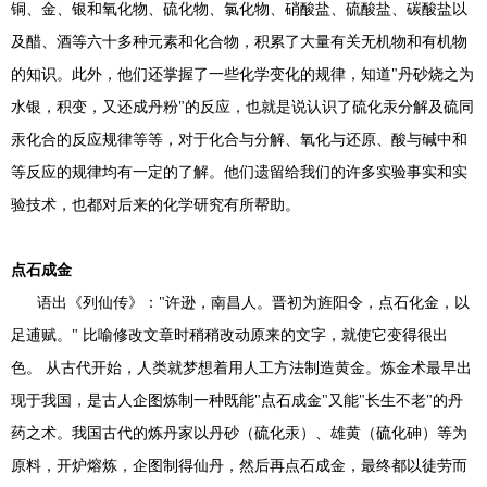
铜、金、银和氧化物、硫化物、氯化物、硝酸盐、硫酸盐、碳酸盐以
及醋、酒等六十多种元素和化合物，积累了大量有关无机物和有机物
的知识。此外，他们还掌握了一些化学变化的规律，知道"丹砂烧之为
水银，积变，又还成丹粉"的反应，也就是说认识了硫化汞分解及硫同
汞化合的反应规律等等，对于化合与分解、氧化与还原、酸与碱中和
等反应的规律均有一定的了解。他们遗留给我们的许多实验事实和实
验技术，也都对后来的化学研究有所帮助。
点石成金
语出《列仙传》："许逊，南昌人。晋初为旌阳令，点石化金，以
足逋赋。" 比喻修改文章时稍稍改动原来的文字，就使它变得很出
色。 从古代开始，人类就梦想着用人工方法制造黄金。炼金术最早出
现于我国，是古人企图炼制一种既能"点石成金"又能"长生不老"的丹
药之术。我国古代的炼丹家以丹砂（硫化汞）、雄黄（硫化砷）等为
原料，开炉熔炼，企图制得仙丹，然后再点石成金，最终都以徒劳而