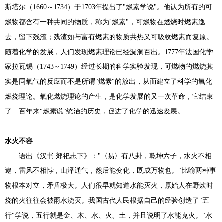
斯塔尔（1660～1734）于1703年提出了"燃素学说"。他认为所有的可
燃物都含有一种共同的物质，称为"燃素"，可燃物在燃烧时燃素逸
去，留下残渣；残渣如与富有燃素的物质共热又可吸收燃素而复原。
随着化学的发展，人们发现燃素理论已经漏洞百出。1777年法国化学
家拉瓦锡（1743～1749）经过长期的科学实验发现，可燃物的燃烧其
实是同氧气的反应而不是所谓"燃素"的放出，从而建立了科学的氧化
燃烧理论。氧化燃烧理论的产生，是化学发展的又一次革命，它结束
了一百年来"燃素说"统治的历史，促进了化学的迅速发展。
水火不容
语出《汉书·郊祀志下》："〈易〉有八卦，乾坤六子，水火不相
逮，雷风不相悖，山泽通气，然后能变化，既成万物也。"比喻两种事
物根本对立，矛盾极大。人们很早就知道水能灭火，原始人在野炊时
烧的火往往会被雨水浇灭。我国古代人民根据自己的经验创造了"五
行"学说，五行就是金、木、水、火、土，并且说明了水能克火。"水