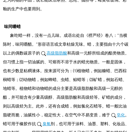
之为药物的中品，说它能医治寒热、恶疮、痂疥等，雌黄在玻璃、彩
釉的生产中也要用到。
味同嚼蜡
象吃蜡一样，没有一点儿味。成语出处自《楞严经》卷八："当横
陈时，味同嚼醋。"形容语言或文章枯燥无味。蜡，主要指由十六个碳
以上的偶数碳原子的
高级脂肪酸
和高级一元醇所组成的酯类物质。
但习惯上指一切油腻的、可熔而不溶于水的蜡光物质。一般是固体，
也有少数是粘稠液体。按来源可分为：⑴植物蜡，例如糠蜡、巴西棕
榈蜡等；⑵动物蜡，例如蜂蜡、虫蜡、鲸蜡等；⑶矿蜡，例如石蜡、
地蜡等。植物蜡和动物蜡的成分主要是高级脂肪酸和高级一元醇的
酯，并可能含有少量高级醇、高级脂肪酸和高级烃等。矿蜡的成分，
则以高级烃为主。此外，还有合成蜡，例如氯化石蜡等。蜡一般比油
脂硬而脆，油腻性小，稳定性大，在空气中不易变质，难于
皂化
。
蜡可用于橡胶作抗
臭氧
剂，也可用于涂料、油墨、塑料、化妆品、