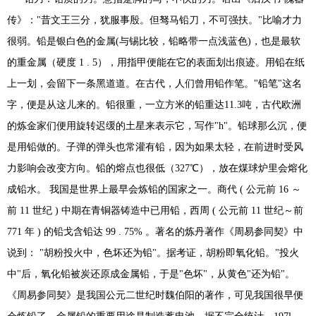
传》："昔文王三分，犹服事殷。但驽马铅刀，不可强扶。"比喻才力
很弱。铅是银白色的金属(与锡比较，铅略带一点浅蓝色)，也是最软
的重金属（硬度 1 . 5），用指甲便能在它的表面划出痕迹。用铅在纸
上一划，会留下一条黑道道。在古代，人们曾用铅作笔。"铅笔"这名
字，便是从这儿来的。铅很重，一立方米的铅重达11.3吨，古代欧洲
的炼金家们便用旋转迟缓的土星来表示它，写作"h"。铅球那么沉，便
是用铅做的。子弹的弹头也常灌有铅，因为如果太轻，在前进时受风
力影响会改变方向。铅的熔点也很低（327℃），放在煤球炉里会熔化
成铅水。 我国是世界上最早会炼铅的国家之一。商代 ( 公元前 16 ～
前 11 世纪 ) 中期在青铜器铸造中已用铅，西周 ( 公元前 11 世纪～前
771 年 ) 的铅戈含铅达 99 . 75% 。著名的炼丹著作《周易参同契》中
说到： "胡粉投火中，色坏还为铅"。据考证，胡粉即氧化铅。"投火
中"后，氧化铅被炭还原成金属铅，于是"色坏"，从黄色"还为铅"。
《周易参同契》是我国公元二世纪时魏伯阳的著作，可见我国很早便