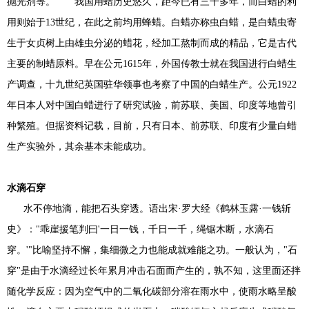
抛光剂等。 我国用蜡历史悠久，距今已有三千多年，而白蜡的利
用则始于13世纪，在此之前均用蜂蜡。白蜡亦称虫白蜡，是白蜡虫寄
生于女贞树上由雄虫分泌的蜡花，经加工熬制而成的精品，它是古代
主要的制蜡原料。早在公元1615年，外国传教士就在我国进行白蜡生
产调查，十九世纪英国驻华领事也考察了中国的白蜡生产。公元1922
年日本人对中国白蜡进行了研究试验，前苏联、美国、印度等地曾引
种繁殖。但据资料记载，目前，只有日本、前苏联、印度有少量白蜡
生产实验外，其余基本未能成功。
水滴石穿
水不停地滴，能把石头穿透。语出宋·罗大经《鹤林玉露·一钱斩
史》："乖崖援笔判曰'一日一钱，千日一千，绳锯木断，水滴石
穿。'"比喻坚持不懈，集细微之力也能成就难能之功。一般认为，"石
穿"是由于水滴经过长年累月冲击石面而产生的，孰不知，这里面还拌
随化学反应：因为空气中的二氧化碳部分溶在雨水中，使雨水略呈酸