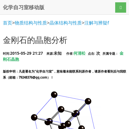
化学自习室移动版
导航
首页
>
物质结构与性质
>
晶体结构与性质
>
注解与辨疑f
金刚石的晶胞分析
2015-05-29 21:27
未知
何清松
次
金
时间:
来源:
作者:
点击:
所属专题：
刚石晶胞
版权申明
：凡是署名为“化学自习室”，意味着未能联系到原作者，请原作者看到后与我联
系（邮箱：79248376@qq.com）！