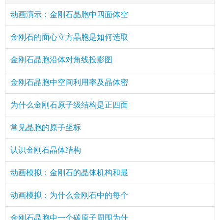
：
(1347655093)
动画演示：金刚石晶胞中四面体空
评论
href="/plus/view.php?aid=13969">金刚石的晶胞分析
有人注意到图三左上角的人头吗
：
金刚石的面心立方晶胞是如何选取
(1810091697)
评论
href="/plus/view.php?aid=13969">金刚石的晶胞分析
小学生不要看高中知识，看不懂的
金刚石晶胞沿体对角线投影图
：不
(3682399)
评论
href="/plus/view.php?aid=13969">金刚石的晶胞分析
会i家北滨河公园
金刚石晶胞中空间利用率及晶体密
：感
(6652687)
评论
href="/plus/view.php?aid=13969">金刚石的晶胞分析
谢个屁让你掏钱
为什么金刚石原子级结构是正四面
：感
(12345678)
评论
href="/plus/view.php?aid=13969">金刚石的晶胞分析
谢个屁让你掏钱
常见晶胞的原子坐标
：
(394257539)
评论
href="/plus/view.php?aid=13969">金刚石的晶胞分析
666赞同，本来就不应该付钱
认识金刚石晶体结构
：
(394257539)
评论
href="/plus/view.php?aid=13969">金刚石的晶胞分析
666赞同，本来就不应该付钱
动画模拟：金刚石的晶体机构和最
：
(354063289)
评论
href="/plus/view.php?aid=13969">金刚石的晶胞分析
为什么要付钱给我一个理由
动画模拟：为什么金刚石中的每个
：
(354063289)
评论
href="/plus/view.php?aid=13969">金刚石的晶胞分析
为什么要付钱
金刚石晶胞中一个碳原子周围为什