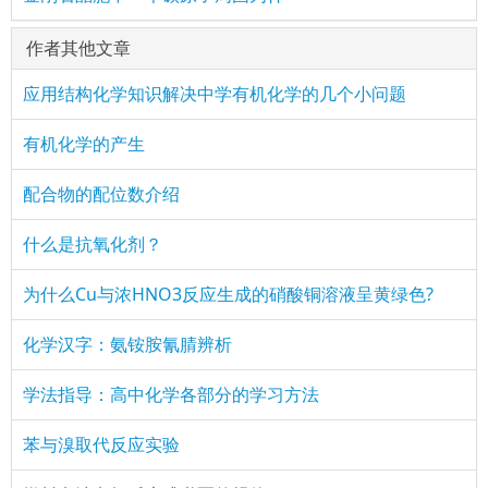
：
(2759434575)
评论
href="/plus/view.php?aid=13969">金刚石的晶胞分析
66666，感谢
作者其他文章
：
(1325863256)
评论
href="/plus/view.php?aid=13969">金刚石的晶胞分析
眉毛噢噢噢
应用结构化学知识解决中学有机化学的几个小问题
有机化学的产生
配合物的配位数介绍
什么是抗氧化剂？
为什么Cu与浓HNO3反应生成的硝酸铜溶液呈黄绿色?
化学汉字：氨铵胺氰腈辨析
学法指导：高中化学各部分的学习方法
苯与溴取代反应实验