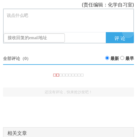
(责任编辑：化学自习室)
说点什么吧
全部评论（
0
）
最新
最早
还没有评论，快来抢沙发吧！
：支
(1343435)
评论
href="/plus/view.php?aid=13969">金刚石的晶胞分析
持作者啊，rz
：打
(95762645)
评论
href="/plus/view.php?aid=13969">金刚石的晶胞分析
赏一元就能看吗？
：
(1347655093)
评论
href="/plus/view.php?aid=13969">金刚石的晶胞分析
相关文章
有人注意到图三左上角的人头吗