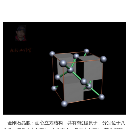
金刚石晶胞：面心立方结构，共有8粒碳原子，分别位于八