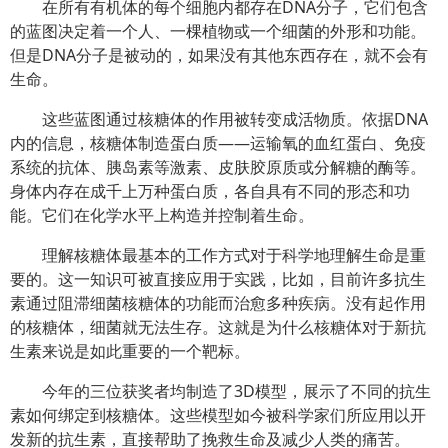
在所有有机体的每个细胞内都存在
DNA
分子，它们包含
的蓝图决定着一个人、一棵植物或一个细菌的外形和功能。
但是
DNA
分子是被动的，如果没有其他东西存在，就不会有
生命。
这些蓝图通过核糖体的作用被转变成活物质。依据
DNA
内的信息，核糖体制造蛋白质
——
运输氧的血红蛋白、免疫
系统的抗体、胰岛素等激素、皮肤胶原质或分解糖的酶等。
身体内存在成千上万种蛋白质，各自具有不同的形态和功
能。它们在化学水平上构造并控制着生命。
理解核糖体最基本的工作方式对于科学地理解生命是重
要的。这一知识可被直接应用于实践，比如，目前许多抗生
素通过阻滞细菌核糖体的功能而治愈多种疾病。没有起作用
的核糖体，细菌就无法生存。这就是为什么核糖体对于新抗
生素来说是如此重要的一个靶标。
今年的三位获奖者均制造了
3D
模型，展示了不同的抗生
素如何绑定到核糖体。这些模型如今被科学家们所应用以开
发新的抗生素，直接帮助了挽救生命及减少人类的痛苦。