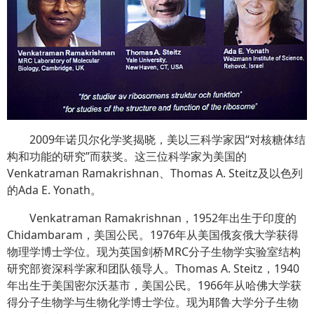
2009
年诺贝尔化学奖揭晓，美以三科学家因
“
对核糖体结
构和功能的研究
”
而获奖。这三位科学家为美国的
Venkatraman Ramakrishnan
、
Thomas A. Steitz
及以色列
的
Ada E. Yonath
。
Venkatraman Ramakrishnan
，
1952
年出生于印度的
Chidambaram
，美国公民。
1976
年从美国俄亥俄大学获得
物理学博士学位。现为英国剑桥
MRC
分子生物学实验室结构
研究部资深科学家和团队领导人。
Thomas A. Steitz
，
1940
年出生于美国密尔沃基市，美国公民。
1966
年从哈佛大学获
得分子生物学与生物化学博士学位。现为耶鲁大学分子生物