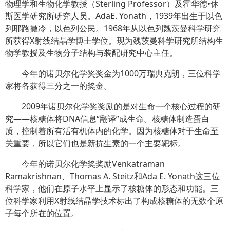
物理学和生物化学教授（
Sterling Professor
）及霍华德
•
休
斯医学研究所研究人员。
Ada
E. Yonath，1939年出生于以色
列耶路撒冷，以色列公民。1968
年从以色列魏茨曼科学研究
所获得
X
射线结晶学博士学位。现为魏茨曼科学研究所结构生
物学教授及生物分子结构与装配研究中心主任。
今年的诺贝尔化学奖奖金为
1000
万瑞典克朗，三位科学
家将各获得三分之一的奖金。
2009
年诺贝尔化学奖奖励的是对生命一个核心过程的研
究
——
核糖体将
DNA
信息
“
翻译
”
成生命。核糖体制造蛋白
质，控制着所有活有机体内的化学。因为核糖体对于生命至
关重要，所以它们也是新抗生素的一个主要靶标。
今年的诺贝尔化学奖奖励
Venkatraman
Ramakrishnan
、
Thomas A. Steitz
和
Ada E. Yonath
这三位
科学家，他们在原子水平上显示了核糖体的形态和功能。三
位科学家利用
X
射线结晶学技术标出了构成核糖体的无数个原
子每个所在的位置。