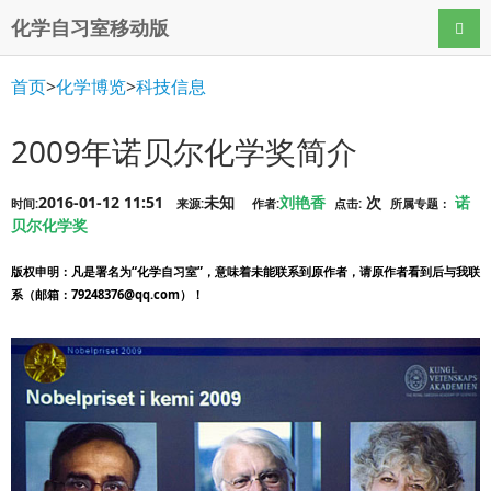
化学自习室移动版
导航
首页
>
化学博览
>
科技信息
2009年诺贝尔化学奖简介
2016-01-12 11:51
未知
刘艳香
次
诺
时间:
来源:
作者:
点击:
所属专题：
贝尔化学奖
版权申明
：凡是署名为“化学自习室”，意味着未能联系到原作者，请原作者看到后与我联
系（邮箱：79248376@qq.com）！