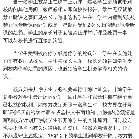
当一名学生被禁止在课堂上听课，这名学生必须被带到
校内的其他房间，教师必须立即向校长报告。学生无权就被
禁止听课之事面见校长，除非这名学生在一学年内遭到6次被
禁止课堂听课的处罚或是一星期内受到2次以上的禁止课堂听
课的处罚。学生的家长对子女被禁止课堂听课受处罚一事，
可以与校长进行直接的沟通。
当学生受到校内停学或是停学的处罚时，学生在实施处
罚前有权面见校长。学生与校长见面，校长必须告知学生受
到校内停学处罚的原因，也必须给学生机会解释相关的情
况。
校方如果开除学生，必须要举行开除听证会。开除学生
是学校对学生最严厉的处罚，因此学生和家长也拥有维护自
己权益的权利。如校方决定开除一名学生时，校方要在开除
听证会5天前给学生家长或监护人书面通知，通知内必须清楚
写明校方计划开除该学生和开除学生的具体原因，同时校方
也要提供当地有关法律协助的资讯。当然紧急情况下，校方
不须遵守上述规定。16岁以下的学生遭到学校开除，校方要