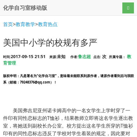
化学自习室移动版
导航
首页
>
教育教学
>
教育热点
美国中小学的校规有多严
2017-09-15 21:51
未知
鲁志超
次
教
时间:
来源:
作者:
点击:
所属专题：
育管理
版权申明
：凡是署名为“化学自习室”，意味着未能联系到原作者，请原作者看到后与我联
系（邮箱：79248376@qq.com）！
美国弗吉尼亚州诺卡姆高中的一名女学生上学时穿了一
件印有同性恋标志的T恤衫，结果教师立即将这名学生逐出教
室，将她送到副校长办公室。校方提出这名学生所穿的T恤衫
印有的同性恋标志违反了学校对学生着装的规定，因此要对