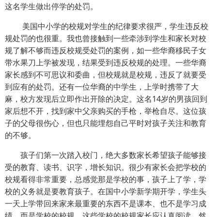
这名学生做出停学的处罚。
美国中小学的校规对学生的纪律要求很严，学生违反校
规处罚的也很重。我也曾接触到一些牵涉到学生和家长对校
规了解不够而违反校规受处罚的案例，如一些华裔移民子女
带水果刀上学被发现，结果受到违反校规的处理。一些华裔
家长感到不可思议和委曲，但校规就是校规，违反了就要受
到应有的处罚。还有一位华裔的中学生，上学时携带了大
麻，校方发现后立即作出开除的决定。这名14岁的男孩回到
家后想不开，找到家中父亲购买的手枪，举枪自尽。这位孩
子的父母很伤心，但也只能埋怨自己平时对孩子关注和教育
的不够。
孩子们第一次踏入校门，绝大多数家长希望孩子能够接
受的教育、读书、识字，增长知识。很少有家长会把学校的
校规看得非常重要，总感觉那是学校的事，孩子上了学，学
校的义务就是要教育孩子。在国中小学新学期开学，学生头
一天上学带回来家来最重要的东西不是课本、也不是学习成
绩，而是学校的校规。这些学校的校规家长应认真阅读，然