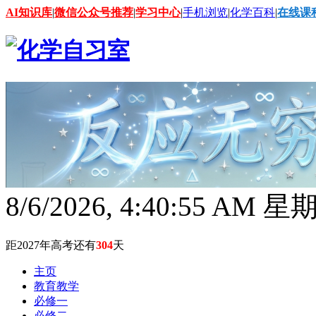
AI知识库
|
微信公众号推荐
|
学习中心
|
手机浏览
|
化学百科
|
在线课
8/6/2026, 4:40:57 AM 
距2027年高考还有
304
天
主页
教育教学
必修一
必修二