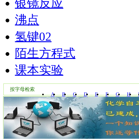
银镜反应
沸点
氢键02
陌生方程式
课本实验
按字母检索
A
B
C
D
E
F
G
H
W
X
Y
Z