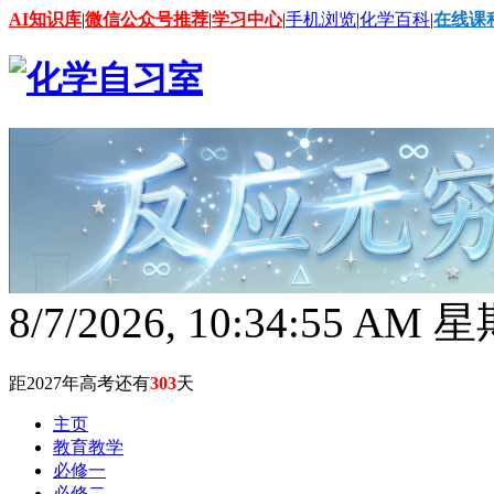
AI知识库
|
微信公众号推荐
|
学习中心
|
手机浏览
|
化学百科
|
在线课
8/7/2026, 10:34:58 AM
距2027年高考还有
303
天
主页
教育教学
必修一
必修二