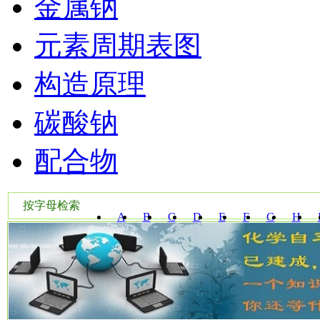
金属钠
元素周期表图
构造原理
碳酸钠
配合物
按字母检索
A
B
C
D
E
F
G
H
W
X
Y
Z