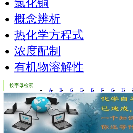
氯化铜
概念辨析
热化学方程式
浓度配制
有机物溶解性
按字母检索
A
B
C
D
E
F
G
H
W
X
Y
Z