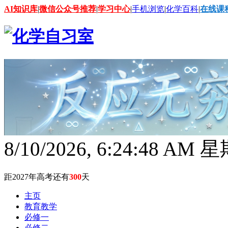
AI知识库
|
微信公众号推荐
|
学习中心
|
手机浏览
|
化学百科
|
在线课
8/10/2026, 6:24:49 AM
距2027年高考还有
300
天
主页
教育教学
必修一
必修二