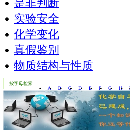
是非判断
实验安全
化学变化
真假鉴别
物质结构与性质
按字母检索
A
B
C
D
E
F
G
H
W
X
Y
Z