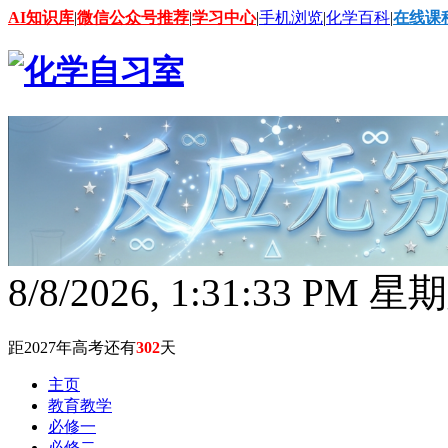
AI知识库
|
微信公众号推荐
|
学习中心
|
手机浏览
|
化学百科
|
在线课
8/8/2026, 1:31:34 PM 星
距2027年高考还有
302
天
主页
教育教学
必修一
必修二