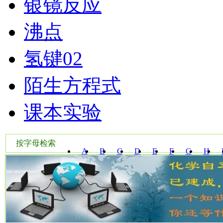
银镜反应
沸点
氢键02
陌生方程式
课本实验
按字母检索
A
B
C
D
E
F
G
H
W
X
Y
Z