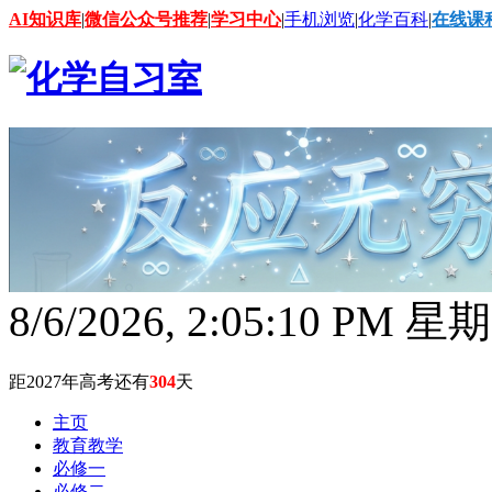
AI知识库
|
微信公众号推荐
|
学习中心
|
手机浏览
|
化学百科
|
在线课
8/6/2026, 2:05:11 PM 星
距2027年高考还有
304
天
主页
教育教学
必修一
必修二