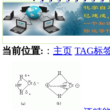
A
B
C
D
E
F
G
H
W
X
Y
Z
当前位置:
：
主页
TAG标