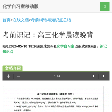
化学自习室移动版
导航
首页
>
在线文档
>
考前纠错与知识点总结
考前识记：高三化学晨读晚背
2026-05-10 18:26
未知
化学自习室
次
识记
时间:
来源:
作者:
点击:
所属专题：
知识点
文档介绍