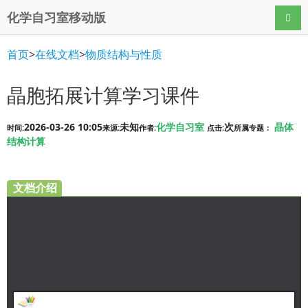
化学自习室移动版
导航
首页
>
在线文档
>
物质结构与性质
晶胞拓展计算学习课件
2026-03-26 10:05
未知
化学自习室
次
晶体
时间:
来源:
作者:
点击:
所属专题：
结构计算
文档介绍