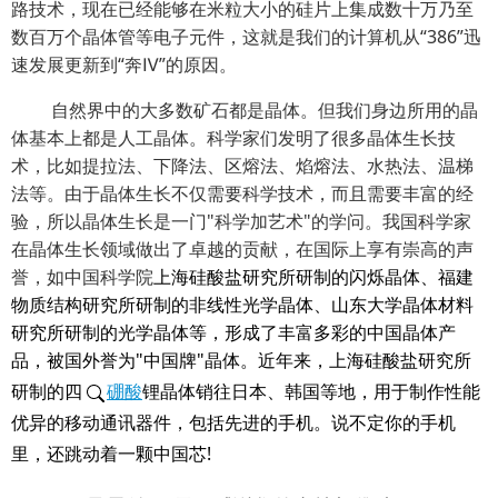
路技术，现在已经能够在米粒大小的硅片上集成数十万乃至
数百万个晶体管等电子元件，这就是我们的计算机从“386”迅
速发展更新到“奔Ⅳ”的原因。
自然界中的大多数矿石都是晶体。但我们身边所用的晶
体基本上都是人工晶体。科学家们发明了很多晶体生长技
术，比如提拉法、下降法、区熔法、焰熔法、水热法、温梯
法等。由于晶体生长不仅需要科学技术，而且需要丰富的经
验，所以晶体生长是一门"科学加艺术"的学问。我国科学家
在晶体生长领域做出了卓越的贡献，在国际上享有崇高的声
誉，如中国科学院
上海硅酸盐研究所
研制的闪烁晶体、
福建
物质结构研究所
研制的非线性光学晶体、山东大学晶体材料
研究所研制的光学晶体等，形成了丰富多彩的中国晶体产
品，被国外誉为"中国牌"晶体。近年来，
上海硅酸盐研究所
研制的四
硼酸
锂晶体销往日本、韩国等地，用于制作性能
优异的移动通讯器件，包括先进的手机。说不定你的手机
里，还跳动着一颗中国芯!