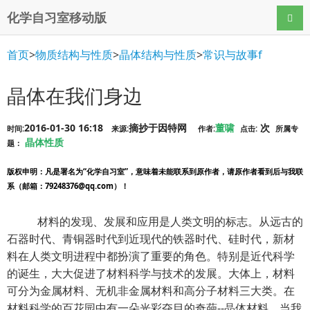
化学自习室移动版
导航
首页
>
物质结构与性质
>
晶体结构与性质
>
常识与故事f
晶体在我们身边
2016-01-30 16:18
摘抄于因特网
董啸
次
时间:
来源:
作者:
点击:
所属专
晶体性质
题：
版权申明
：凡是署名为“化学自习室”，意味着未能联系到原作者，请原作者看到后与我联
系（邮箱：79248376@qq.com）！
材料的发现、发展和应用是人类文明的标志。从远古的
石器时代、青铜器时代到近现代的铁器时代、硅时代，新材
料在人类文明进程中都扮演了重要的角色。特别是近代科学
的诞生，大大促进了材料科学与技术的发展。大体上，材料
可分为金属材料、无机非金属材料和高分子材料三大类。在
材料科学的百花园中有一朵光彩夺目的奇葩--晶体材料。当我