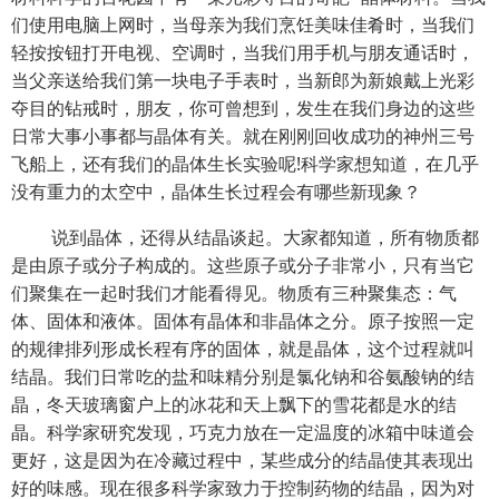
们使用电脑上网时，当母亲为我们烹饪美味佳肴时，当我们
轻按按钮打开电视、空调时，当我们用手机与朋友通话时，
当父亲送给我们第一块电子手表时，当新郎为新娘戴上光彩
夺目的钻戒时，朋友，你可曾想到，发生在我们身边的这些
日常大事小事都与晶体有关。就在刚刚回收成功的神州三号
飞船上，还有我们的晶体生长实验呢!科学家想知道，在几乎
没有重力的太空中，晶体生长过程会有哪些新现象？
说到晶体，还得从结晶谈起。大家都知道，所有物质都
是由原子或分子构成的。这些原子或分子非常小，只有当它
们聚集在一起时我们才能看得见。物质有三种聚集态：气
体、固体和液体。固体有晶体和非晶体之分。原子按照一定
的规律排列形成长程有序的固体，就是晶体，这个过程就叫
结晶。我们日常吃的盐和味精分别是氯化钠和谷氨酸钠的结
晶，冬天玻璃窗户上的冰花和天上飘下的雪花都是水的结
晶。科学家研究发现，巧克力放在一定温度的冰箱中味道会
更好，这是因为在冷藏过程中，某些成分的结晶使其表现出
好的味感。现在很多科学家致力于控制药物的结晶，因为对