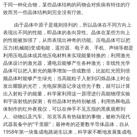
于同一种化合物，某些晶体结构的药物会对疾病有特佳的疗
效而另一些晶体结构则完全没有疗效。
由于晶体中原子是规则排列的，所以晶体在不同方向上
表现出不同的性能，即晶体的各向异性。晶体在某些方向上
的性能被加强了，从而表现出神奇的功能。压电晶体可以把
压力(机械能)变成电能，遥控器、电子表、手机、声纳等都是
利用压电晶体或其他压电材料来实现能量转换的；利用激光
晶体设计的激光器，通电后能够产生各种激光；非线性光学
晶体可以把入射光的频率增加一倍或数倍，比如红光照到倍
频晶体时能够产生绿光；当高能粒子入射到闪烁晶体上时会
发出耀眼的光芒，光电探测器记录这些光子数，就可以计算
出入射粒子的能量，科学家利用这一原理进行高能物理实验
和宇宙射线的探测；有些晶体对热特别敏感，利用热释电晶
体制作的红外夜视仪，可以在伸手不见五指的黑夜观察到
人、动物以及汽车、坦克等具有热辐射的事物，被称为现代
武器装备中的“千里眼”；最神奇的还要数半导体晶体，自从
1958年第一块集成电路诞生以来，科学家不断地发展集成电