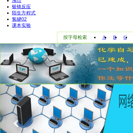
沸点
银镜反应
陌生方程式
氢键02
课本实验
按字母检索
A
B
C
W
X
Y
Previous