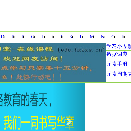
D
E
F
G
H
I
J
K
L
M
N
O
P
学习小专
Z
数据词典
元素手册
元素周期
Next