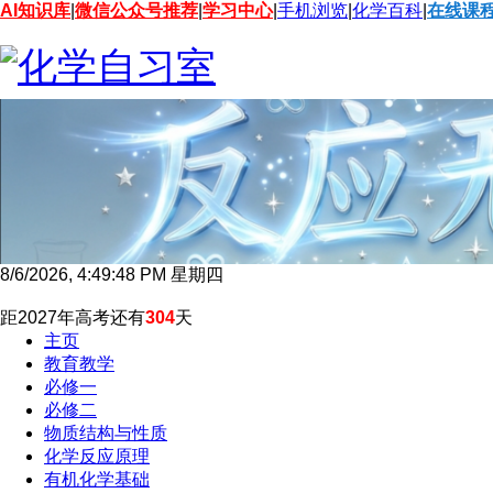
AI知识库
|
微信公众号推荐
|
学习中心
|
手机浏览
|
化学百科
|
在线课
8/6/2026, 4:49:49 PM 星期四
距2027年高考还有
304
天
主页
教育教学
必修一
必修二
物质结构与性质
化学反应原理
有机化学基础