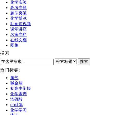
化学实验
高考专题
题型突破
化学博览
动画短视频
课堂讲座
名家专栏
在线文档
图集
搜索
搜索
热门标签:
氯气
碱金属
初高中衔接
化学素养
浓硫酸
ph计算
化学学习