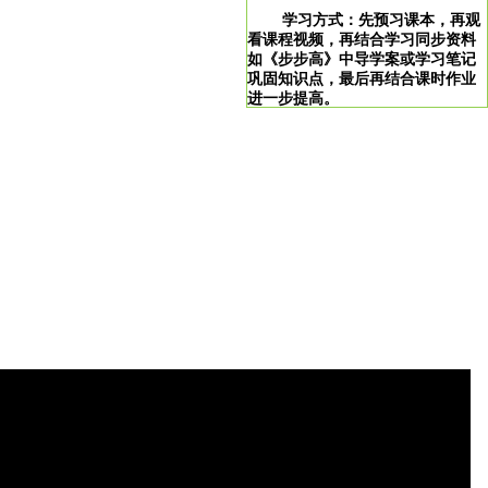
学习方式：先预习课本，再观
看课程视频，再结合学习同步资料
如《步步高》中导学案或学习笔记
巩固知识点，最后再结合课时作业
进一步提高。
学习说明：点击图片即可直达。