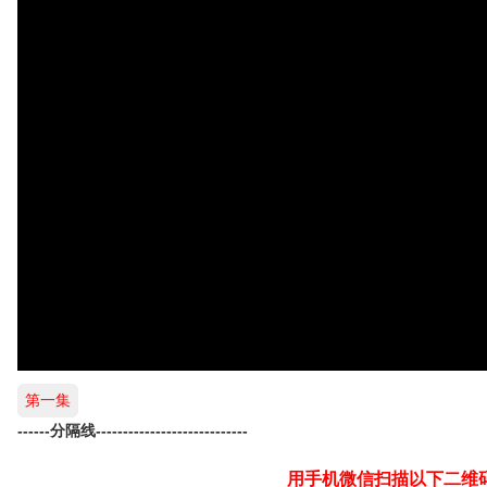
第一集
------分隔线----------------------------
用手机微信扫描以下二维