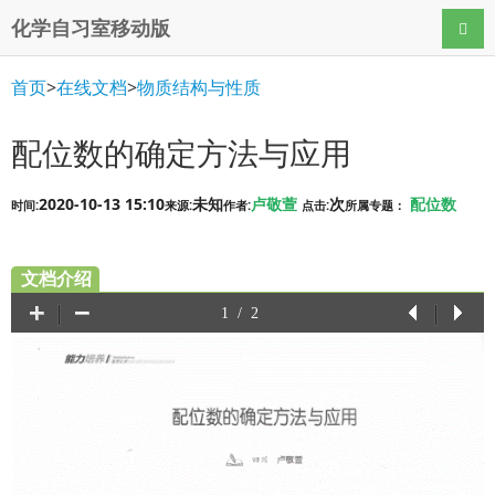
化学自习室移动版
导航
首页
>
在线文档
>
物质结构与性质
配位数的确定方法与应用
2020-10-13 15:10
未知
卢敬萱
次
配位数
时间:
来源:
作者:
点击:
所属专题：
文档介绍