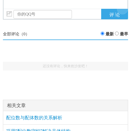
全部评论（
0
）
最新
最早
还没有评论，快来抢沙发吧！
(3514818035)
评论
href="/plus/view.php?aid=18745">配位数的确定方法
：很有用！靴靴
与
相关文章
配位数与配体数的关系解析