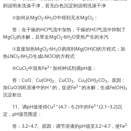
则说明未洗涤干净，若无白色沉淀则说明洗涤干净
⑧如何从MgCl
·6H
O中得到无水MgCl
：
2
2
2
答：在干燥的HCl气流中加热，干燥的HCl气流中抑制了
MgCl
的水解，且带走MgCl
·6H
O受热产生的水汽
2
2
2
⑨直接加热MgCl
·6H
O易得到Mg(OH)Cl的方程式；加
2
2
热LNCl
·6H
O生成LNOCl的方程式
3
2
3＋
⑩CuCl
中混有Fe
加何种试剂调pH值：
2
答：CuO、Cu(OH)
、CuCO
、Cu
(OH)
CO
。原因：
2
3
2
2
3
＋
3＋
加CuO消耗溶液中的H
的，促进Fe
的水解，生成Fe(OH)
3
沉淀析出
2＋
3＋
11、调pH值使得Cu
(4.7－6.2)中的Fe
(2.1~3.2)沉
淀，pH值范围是：
3
答：3.2~4.7。原因：调节溶液的pH值至3.2~4.7，使Fe