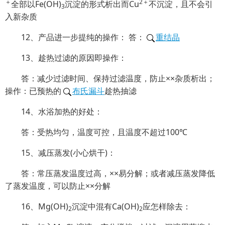
＋
2＋
全部以Fe(OH)
沉淀的形式析出而Cu
不沉淀，且不会引
3
入新杂质
12、产品进一步提纯的操作： 答：
重结晶
13、趁热过滤的原因即操作：
答：减少过滤时间、保持过滤温度，防止××杂质析出；
操作：已预热的
布氏漏斗
趁热抽滤
14、水浴加热的好处：
答：受热均匀，温度可控，且温度不超过100℃
15、减压蒸发(小心烘干)：
答：常压蒸发温度过高，××易分解；或者减压蒸发降低
了蒸发温度，可以防止××分解
16、Mg(OH)
沉淀中混有Ca(OH)
应怎样除去：
2
2