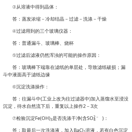
③从溶液中得到晶体：
答：蒸发浓缩－冷却结晶－过滤－洗涤－干燥
④过滤用到的三个玻璃仪器：
答：普通漏斗、玻璃棒、烧杯
⑤过滤后滤液仍然浑浊的可能的操作原因：
答：玻璃棒下端靠在滤纸的单层处，导致滤纸破损；漏
斗中液面高于滤纸边缘
⑥沉淀洗涤操作：
答：往漏斗中(工业上改为往过滤器中)加入蒸馏水至浸没
沉淀，待水自然流下后，重复以上操作2－3次
2
－
⑦检验沉淀Fe(OH)
是否洗涤干净(含S
O
)：
3
4
答：取最后一次洗涤液，加入BaCl
溶液，若有白色沉淀
2