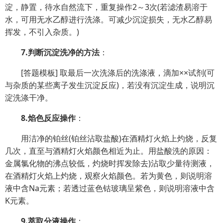
淀，静置，待水自然流下，重复操作2～3次(若滤渣易溶于
水，可用无水乙醇进行洗涤。可减少沉淀损失，无水乙醇易
挥发，不引入杂质。)
7.判断沉淀洗净的方法
：
[答题模板] 取最后一次洗涤后的洗涤液，滴加××试剂(可
与杂质的某些离子发生沉淀反应)，若没有沉淀生成，说明沉
淀洗涤干净。
8.焰色反应操作
：
用洁净的铂丝(铂丝沾取盐酸)在酒精灯火焰上灼烧，反复
几次，直至与酒精灯火焰颜色相近为止。用盐酸洗的原因：
金属氯化物的沸点较低，灼烧时挥发除去)沾取少量待测液，
在酒精灯火焰上灼烧，观察火焰颜色。若为黄色，则说明溶
液中含Na元素；若透过蓝色钴玻璃呈紫色，则说明溶液中含
K元素。
9.萃取分液操作
：