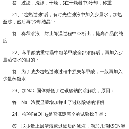
答：过滤，洗涤，干燥，(在干燥器中)冷却，称重
21、“趁热过滤”后，有时先往滤液中加入少量水，加热
至沸，然后再“冷却结晶”：
答：稀释溶液，防止降温过程中××析出，提高产品的纯
度
22、苯甲酸的重结晶中粗苯甲酸全部溶解后，再加入少
量蒸馏水的目的：
答：为了减少趁热过滤过程中损失苯甲酸，一般再加入
少量蒸馏水
23、加NaCl固体减低了过碳酸钠的溶解度，原因：
＋
答：Na
浓度显著增加抑止了过碳酸钠的溶解
24、检验Fe(OH)
是否沉淀完全的试验操作是：
3
答：取少量上层清液或过滤后的滤液，滴加几滴KSCN溶