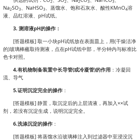
供选的试剂：CO
、SO
、Na
CO
、NaHCO
、
2
2
2
3
3
Na
SO
、NaHSO
、蒸馏水、饱和石灰水、酸性KMnO
溶
2
3
3
4
液、品红溶液、pH试纸。
3. 测溶液pH的操作：
[答题模板] 取一小块pH试纸放在表面皿上，用(干燥洁净
的)玻璃棒蘸取待测液，点在pH试纸中部，半分钟内与标准比
色卡对照。
4.有机物制备装置中长导管(或冷凝管)的作用
：冷凝回
流、导气
5.证明沉淀完全的操作
：
[答题模板] 静置，取沉淀后的上层清液，再加入××试
剂，若没有沉淀生成，说明沉淀完全。
6.洗涤沉淀的操作
：
[答题模板] 将蒸馏水沿玻璃棒注入到过滤器中至浸没沉