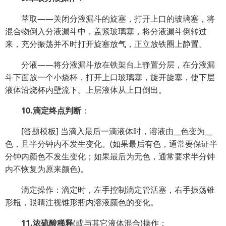
萃取——关闭分液漏斗的旋塞，打开上口的玻璃塞，将
混合物倒入分液漏斗中，盖紧玻璃塞，将分液漏斗倒转过
来，充分振荡并不时打开旋塞放气，正立放铁圈上静置。
分液——将分液漏斗放在铁架台上静置分层，在分液漏
斗下面放一个小烧杯，打开上口玻璃塞，旋开旋塞，使下层
液体沿烧杯内壁流下。上层液体从上口倒出。
10.滴定终点判断
：
[答题模板] 当滴入最后一滴液体时，溶液由__色变为__
色，且半分钟内不发生变化。(如果最后有色，通常要保证半
分钟内颜色不发生变化；如果最后为无色，通常要求半分钟
内不恢复为原来颜色)。
滴定操作：滴定时，左手控制滴定管活塞，右手振荡锥
形瓶，眼睛注视锥形瓶内溶液颜色的变化。
11.浓硫酸稀释
(或与其它液体混合)操作：