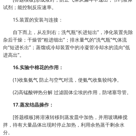
试剂；能控制反应速率。
15.装置的安装与连接：
自下而上，从左到右；洗气瓶“长进短出”，净化装置先除
杂后干燥；干燥管“粗进细出”；排水量气的“洗气瓶”气体流
向“短进长出”；蒸馏或冷却装置中的冷凝管冷却水的流向“低
进高出”。
16.实验中棉花的作用：
(1)收集氨气 防止与空气对流，使氨气收集较纯净。
(2)高锰酸钾热分解 过滤固体尘埃的作用，防堵塞导管。
17.蒸发结晶操作：
[答题模板]将溶液转移到蒸发皿中加热，并用玻璃棒搅
拌，待有大量晶体出现时停止加热，利用余热蒸干剩余水
分。