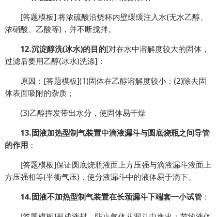
[答题模板] 将浓硫酸沿烧杯内壁缓缓注入水(无水乙醇、
浓硝酸、乙酸等)，并不断搅拌。
12.沉淀醇洗(冰水)的目的
[对在水中溶解度较大的固体，
过滤后要用乙醇(冰水)洗涤]：
原因：[答题模板](1)固体在乙醇溶解度较小；(2)除去固
体表面吸附的杂质；
(3)乙醇挥发带出水分，使固体易干燥
13.固液加热型制气装置中滴液漏斗与圆底烧瓶之间导管
的作用
：
[答题模板]保证圆底烧瓶液面上方压强与滴液漏斗液面上
方压强相等(平衡气压)，使分液漏斗中的液体易于滴下。
14.固液不加热型制气装置在长颈漏斗下端套一小试管
：
[答题模板]形成液封，防止气体从漏斗中逸出；节约液体