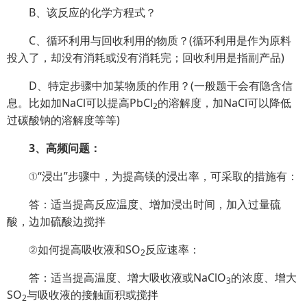
B、该反应的化学方程式？
C、循环利用与回收利用的物质？(循环利用是作为原料
投入了，却没有消耗或没有消耗完；回收利用是指副产品)
D、特定步骤中加某物质的作用？(一般题干会有隐含信
息。比如加NaCl可以提高PbCl
的溶解度，加NaCl可以降低
2
过碳酸钠的溶解度等等)
3、高频问题：
①“浸出”步骤中，为提高镁的浸出率，可采取的措施有：
答：适当提高反应温度、增加浸出时间，加入过量硫
酸，边加硫酸边搅拌
②如何提高吸收液和SO
反应速率：
2
答：适当提高温度、增大吸收液或NaClO
的浓度、增大
3
SO
与吸收液的接触面积或搅拌
2