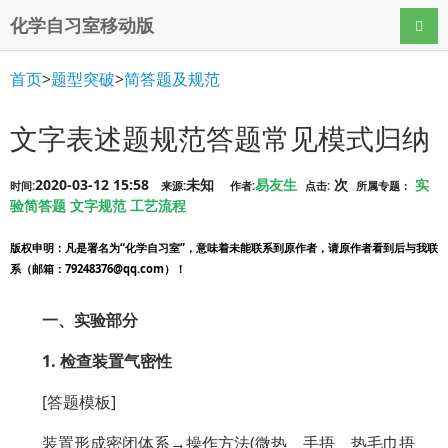
化学自习室移动版
导航
首页
>
题型突破
>
简答题及规范
文字表述题规范答题常见模式归纳
2020-03-12 15:58
未知
易友生
次
实
时间:
来源:
作者:
点击:
所属专题：
验简答题
文字规范
工艺流程
版权申明
：凡是署名为“化学自习室”，意味着未能联系到原作者，请原作者看到后与我联
系（邮箱：79248376@qq.com）！
一、实验部分
1. 检查装置气密性
[答题模板]
装置形成密闭体系→操作方法(微热、手捂、热毛巾捂、