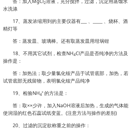
答：加入MgCl
溶液，充分搅拌，过滤，沉淀用蒸馏水
2
水洗涤
17、蒸发浓缩用到的主要仪器有
、
、烧杯、酒
精灯等
答：蒸发皿、玻璃棒。还有取蒸发皿用坩埚钳
18、不用其它试剂，检查NH
Cl产品是否纯净的方法及
4
操作是：
答：加热法；取少量氯化铵产品于试管底部，加热，若
试管底部无残留物，表明氯化铵产品纯净
＋
19、检验
NH
的方法是：
4
答：取××少许，加入NaOH溶液后加热，生成的气体能
使润湿的红色石蕊试纸变蓝。(注意方法与操作的差别)
20、过滤的沉淀欲称重之前的操作：