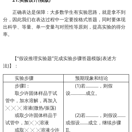
21.实验设计(模版)
正确表达是保障：大多数学生有实验思路，就是拿不到
分，因此我们在表达过程中一定要按格式答题，同时要体现
出科学、等量、单一变量与对照性等原则，提高实验的得分
率。
【“假设推理实验题”完成实验步骤答题模版(表述方
法)】：
实验步骤
预期现象和结论
步骤I：
(1)若...........，则假
取少许固体样品于试
设.............成立。
管中，加水溶解，再加入
╳ ╳ ╳ 溶液(微热/振荡)
或取少许固体样品于
(2)若...........，则假设.......
试管中，加╳ ╳溶液
或假设.......成立，继续步骤
或取╳ ╳ ╳溶液少许
II。