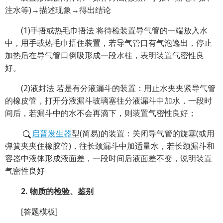
注水等)→描述现象→得出结论
(1)手捂或热毛巾捂法 将待检装置导气管的一端放入水
中，用手或热毛巾捂住装置，若导气管口有气泡逸出，停止
加热后在导气管口倒吸形成一段水柱，表明装置气密性良
好。
(2)液封法 若是有分液漏斗的装置：用止水夹夹紧导气管
的橡皮管，打开分液漏斗玻璃塞往分液漏斗中加水，一段时
间后，若漏斗中的水不会再滴下，则装置气密性良好；
启普发生器
型(简易)的装置：关闭导气管的旋塞(或用
弹簧夹夹住橡胶管)，往长颈漏斗中加适量水，若长颈漏斗和
容器中液体形成液面差，一段时间后液面差不变，说明装置
气密性良好
2. 物质的检验、鉴别
[答题模板]