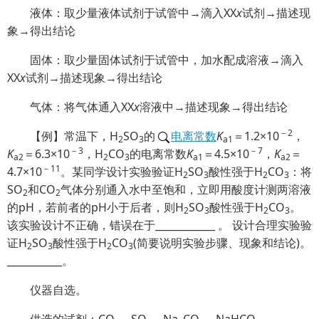
液体：取少量液体试剂于试管中→滴入XX
x
试剂→描述现
象→得出结论
固体：取少量固体试剂于试管中，加水配成溶液→滴入
XX
x
试剂→描述现象→得出结论
气体：将气体通入XX
x
溶液中→描述现象→得出结论
－2
【例】常温下，H
SO
的
电离常数
K
＝1.2×10
，
2
3
a
1
－3
－7
K
＝6.3×10
，H
CO
的电离常数
K
＝4.5×10
，
K
＝
a
2
2
3
a
1
a
2
－11
4.7×10
。某同学设计实验验证H
SO
酸性强于H
CO
：将
2
3
2
3
SO
和CO
气体分别通入水中至饱和，立即用酸度计测两溶液
2
2
的pH，若前者的pH小于后者，则H
SO
酸性强于H
CO
。
2
3
2
3
该实验设计不正确，错误在于____________ 。 设计合理实验验
证H
SO
酸性强于H
CO
(简要说明实验步骤、现象和结论)。
2
3
2
3
___________。
仪器自选。