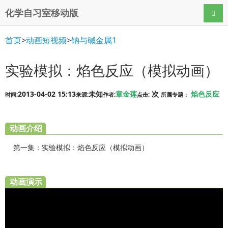
化学自习室移动版
导航
首页
>
动画短视频
>
钠与碱金属1
实验模拟：焰色反应（模拟动画）
2013-04-02 15:13
未知
章金莲
次
焰色反应
时间:
来源:
作者:
点击:
所属专题：
动画介绍
第一集：实验模拟：焰色反应（模拟动画）
动画演示