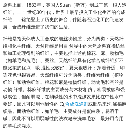
原料上面。1883年，英国人Suan（斯万）制成了第一根人造
纤维。二 十世纪30年代，世界上最早投入工业化生产的合成
纤维——锦纶登上了历史的舞台，伴随着石油化工的飞速发
展，合成纤维走进了我们的生活。
纤维是指天然或人工合成的细丝状物质，分为两类：天然纤
维和化学纤维。天然纤维是用自 然界中的天然原料直接纺丝
和加工处理得到的纤维，主要包括上述的棉花、麻、动物毛
（如羊毛和兔毛）、蚕丝。天然纤维具有化学合成纤维所不
能比拟的优点：吸 湿性比较好，夏天很吸汗；穿着舒适，印
染花色也很容易。天然纤维可分为两类，纤维素纤维（植物
纤维）和动物纤维。棉花和麻是植物纤维，动物毛和蚕丝是
动物 纤维。棉麻纤维的主要成分与木材相仿，容易被酸和强
碱腐蚀，但耐弱碱，在弱碱性的水中洗涤效果比在中性水中
要好，因此可以用弱碱性的
合成洗涤剂
或肥皂来洗 涤棉麻
织品。而动物纤维，如羊毛，主要成分是蛋白质，易溶于
碱，因此不可以用弱碱性的洗衣皂来洗羊毛衫，最好用专用
的羊毛洗涤液。