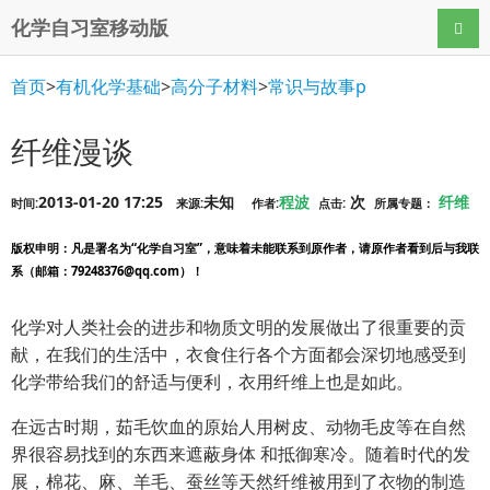
化学自习室移动版
导航
首页
>
有机化学基础
>
高分子材料
>
常识与故事p
纤维漫谈
2013-01-20 17:25
未知
程波
次
纤维
时间:
来源:
作者:
点击:
所属专题：
版权申明
：凡是署名为“化学自习室”，意味着未能联系到原作者，请原作者看到后与我联
系（邮箱：79248376@qq.com）！
化学对人类社会的进步和物质文明的发展做出了很重要的贡
献，在我们的生活中，衣食住行各个方面都会深切地感受到
化学带给我们的舒适与便利，衣用纤维上也是如此。
在远古时期，茹毛饮血的原始人用树皮、动物毛皮等在自然
界很容易找到的东西来遮蔽身体 和抵御寒冷。随着时代的发
展，棉花、麻、羊毛、蚕丝等天然纤维被用到了衣物的制造