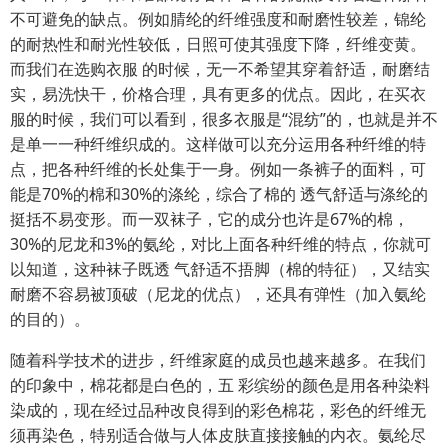
不可避免的缺点。例如腈纶的纤维强度和耐磨性较差，锦纶
的耐热性和耐光性较低，日照可使其强度下降，纤维变黄。
而我们在选购衣服 的时候，无一不希望其穿着舒适，耐磨结
实，易洗快干，价格合理，具有更多的优点。因此，在买衣
服的时候，我们可以看到，很多衣服是“混纺”的，也就是并不
是单一一种纤维织成的。这样做可以充分运用各种纤维的特
点，把各种纤维的长处集于一身。例如一条裤子的面料，可
能是70%的棉和30%的涤纶，综合了棉的 透气舒适与涤纶的
挺括不易变形。而一双袜子，它的成分也许是67%的棉，
30%的尼龙和3%的氨纶，对比上面各种纤维的特点，你就可
以知道，这种袜子既透 气舒适不捂脚（棉的特征），又结实
耐磨不容易被顶破（尼龙的优点），还具有弹性（加入氨纶
的目的）。
随着科学技术的进步，纤维家庭的成员也越来越多。在我们
的印象中，棉花都是白色的，五 彩缤纷的颜色是用各种染料
染成的，现在经过品种改良得到的彩色棉花，彩色的纤维无
须再染色，特别适合做与人体皮肤直接接触的内衣。氨纶尽