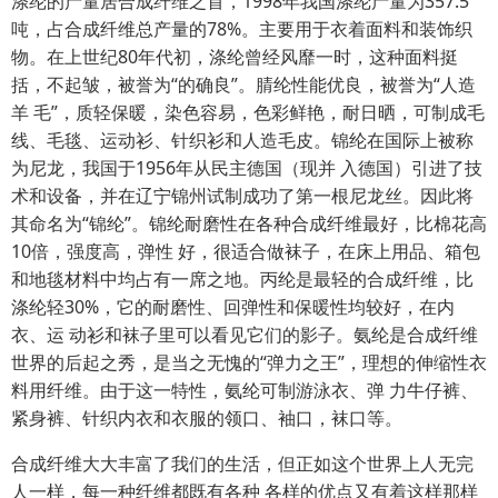
涤纶的产量居合成纤维之首，1998年我国涤纶产量为357.5
吨，占合成纤维总产量的78%。主要用于衣着面料和装饰织
物。在上世纪80年代初，涤纶曾经风靡一时，这种面料挺
括，不起皱，被誉为“的确良”。腈纶性能优良，被誉为“人造
羊 毛”，质轻保暖，染色容易，色彩鲜艳，耐日晒，可制成毛
线、毛毯、运动衫、针织衫和人造毛皮。锦纶在国际上被称
为尼龙，我国于1956年从民主德国（现并 入德国）引进了技
术和设备，并在辽宁锦州试制成功了第一根尼龙丝。因此将
其命名为“锦纶”。锦纶耐磨性在各种合成纤维最好，比棉花高
10倍，强度高，弹性 好，很适合做袜子，在床上用品、箱包
和地毯材料中均占有一席之地。丙纶是最轻的合成纤维，比
涤纶轻30%，它的耐磨性、回弹性和保暖性均较好，在内
衣、运 动衫和袜子里可以看见它们的影子。氨纶是合成纤维
世界的后起之秀，是当之无愧的“弹力之王”，理想的伸缩性衣
料用纤维。由于这一特性，氨纶可制游泳衣、弹 力牛仔裤、
紧身裤、针织内衣和衣服的领口、袖口，袜口等。
合成纤维大大丰富了我们的生活，但正如这个世界上人无完
人一样，每一种纤维都既有各种 各样的优点又有着这样那样