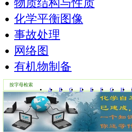
物质结构与性质
化学平衡图像
事故处理
网络图
有机物制备
按字母检索
A
B
C
D
E
F
G
H
W
X
Y
Z