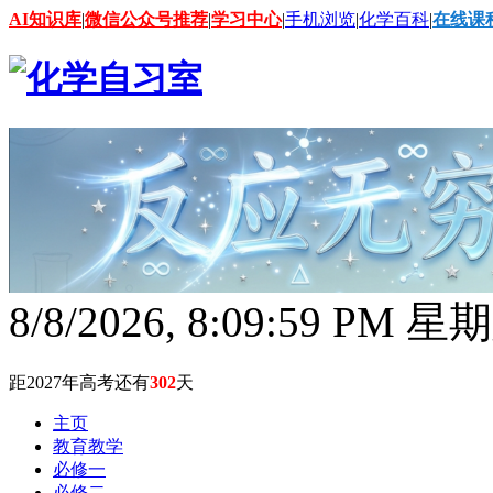
AI知识库
|
微信公众号推荐
|
学习中心
|
手机浏览
|
化学百科
|
在线课
8/8/2026, 8:10:00 PM 星
距2027年高考还有
302
天
主页
教育教学
必修一
必修二