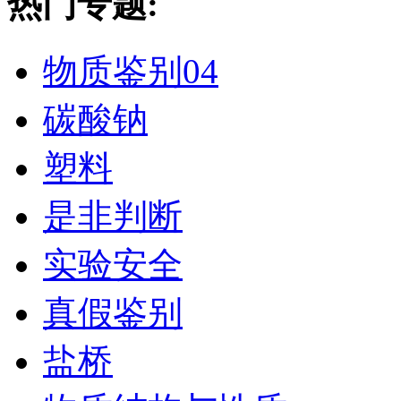
热门专题:
物质鉴别04
碳酸钠
塑料
是非判断
实验安全
真假鉴别
盐桥