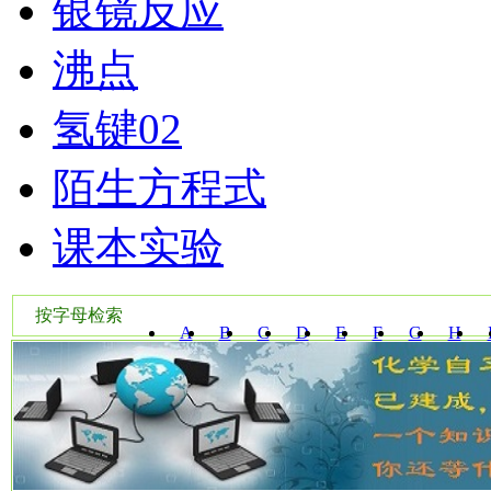
银镜反应
沸点
氢键02
陌生方程式
课本实验
按字母检索
A
B
C
D
E
F
G
H
W
X
Y
Z