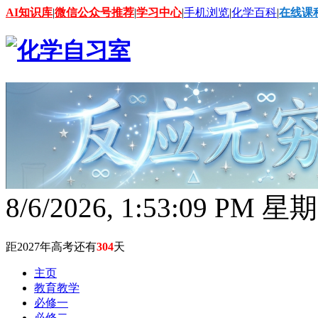
AI知识库
|
微信公众号推荐
|
学习中心
|
手机浏览
|
化学百科
|
在线课
8/6/2026, 1:53:10 PM 星
距2027年高考还有
304
天
主页
教育教学
必修一
必修二